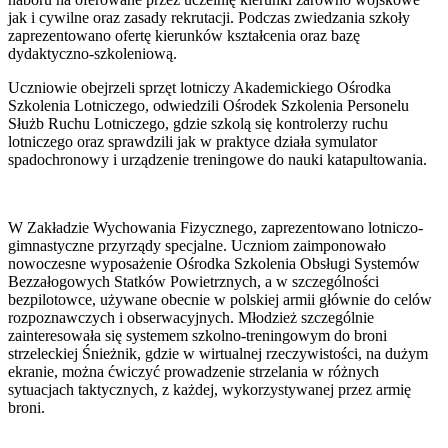
jak i cywilne oraz zasady rekrutacji. Podczas zwiedzania szkoły
zaprezentowano ofertę kierunków kształcenia oraz bazę
dydaktyczno-szkoleniową.
Uczniowie obejrzeli sprzęt lotniczy Akademickiego Ośrodka
Szkolenia Lotniczego, odwiedzili Ośrodek Szkolenia Personelu
Służb Ruchu Lotniczego, gdzie szkolą się kontrolerzy ruchu
lotniczego oraz sprawdzili jak w praktyce działa symulator
spadochronowy i urządzenie treningowe do nauki katapultowania.
W Zakładzie Wychowania Fizycznego, zaprezentowano lotniczo-
gimnastyczne przyrządy specjalne. Uczniom zaimponowało
nowoczesne wyposażenie Ośrodka Szkolenia Obsługi Systemów
Bezzałogowych Statków Powietrznych, a w szczególności
bezpilotowce, używane obecnie w polskiej armii głównie do celów
rozpoznawczych i obserwacyjnych. Młodzież szczególnie
zainteresowała się systemem szkolno-treningowym do broni
strzeleckiej Śnieżnik, gdzie w wirtualnej rzeczywistości, na dużym
ekranie, można ćwiczyć prowadzenie strzelania w różnych
sytuacjach taktycznych, z każdej, wykorzystywanej przez armię
broni.