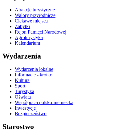
Atrakcje turystyczne
Walory przyrodnicze
Ciekawe miejsca
Zabytki
Rejon Pamięci Narodowej
Agroturystyka
Kalendarium
Wydarzenia
Wydarzenia lokalne
Informacje - krótko
Kultura
Sport
Turystyka
Oświata
Współpraca polsko-niemiecka
Inwestycje
Bezpieczeństwo
Starostwo