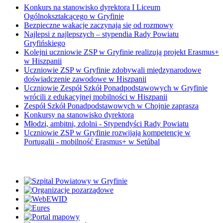
Konkurs na stanowisko dyrektora I Liceum
Ogólnokształcącego w Gryfinie
Bezpieczne wakacje zaczynają się od rozmowy
Najlepsi z najlepszych – stypendia Rady Powiatu
Gryfińskiego
Kolejni uczniowie ZSP w Gryfinie realizują projekt Erasmus+
w Hiszpanii
Uczniowie ZSP w Gryfinie zdobywali międzynarodowe
doświadczenie zawodowe w Hiszpanii
Uczniowie Zespół Szkół Ponadpodstawowych w Gryfinie
wrócili z edukacyjnej mobilności w Hiszpanii
Zespół Szkół Ponadpodstawowych w Chojnie zaprasza
Konkursy na stanowisko dyrektora
Młodzi, ambitni, zdolni - Stypendyści Rady Powiatu
Uczniowie ZSP w Gryfinie rozwijają kompetencje w
Portugalii - mobilność Erasmus+ w Setúbal