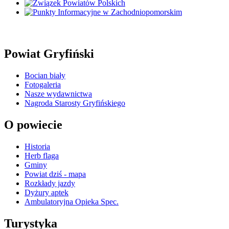
Powiat Gryfiński
Bocian biały
Fotogaleria
Nasze wydawnictwa
Nagroda Starosty Gryfińskiego
O powiecie
Historia
Herb flaga
Gminy
Powiat dziś - mapa
Rozkłady jazdy
Dyżury aptek
Ambulatoryjna Opieka Spec.
Turystyka