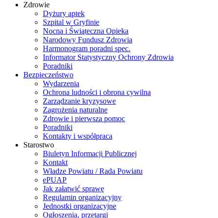
Zdrowie
Dyżury aptek
Szpital w Gryfinie
Nocna i Świąteczna Opieka
Narodowy Fundusz Zdrowia
Harmonogram poradni spec.
Informator Statystyczny Ochrony Zdrowia
Poradniki
Bezpieczeństwo
Wydarzenia
Ochrona ludności i obrona cywilna
Zarządzanie kryzysowe
Zagrożenia naturalne
Zdrowie i pierwsza pomoc
Poradniki
Kontakty i współpraca
Starostwo
Biuletyn Informacji Publicznej
Kontakt
Władze Powiatu / Rada Powiatu
ePUAP
Jak załatwić sprawę
Regulamin organizacyjny
Jednostki organizacyjne
Ogłoszenia, przetargi