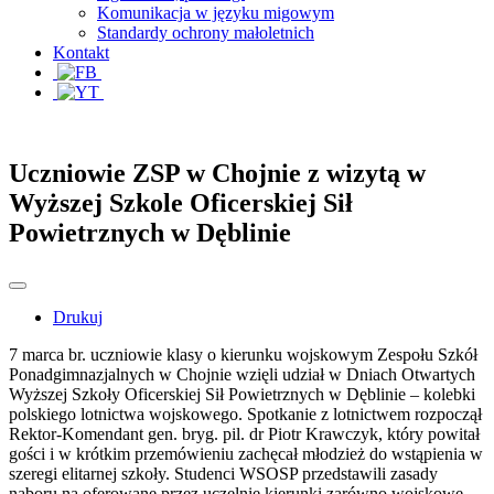
Komunikacja w języku migowym
Standardy ochrony małoletnich
Kontakt
Uczniowie ZSP w Chojnie z wizytą w
Wyższej Szkole Oficerskiej Sił
Powietrznych w Dęblinie
Drukuj
7 marca br. uczniowie klasy o kierunku wojskowym Zespołu Szkół
Ponadgimnazjalnych w Chojnie wzięli udział w Dniach Otwartych
Wyższej Szkoły Oficerskiej Sił Powietrznych w Dęblinie – kolebki
polskiego lotnictwa wojskowego. Spotkanie z lotnictwem rozpoczął
Rektor-Komendant gen. bryg. pil. dr Piotr Krawczyk, który powitał
gości i w krótkim przemówieniu zachęcał młodzież do wstąpienia w
szeregi elitarnej szkoły. Studenci WSOSP przedstawili zasady
naboru na oferowane przez uczelnię kierunki zarówno wojskowe