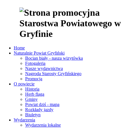
Home
Naturalnie Powiat Gryfiński
Bocian biały - nasza wizytówka
Fotogaleria
Nasze wydawnictwa
Nagroda Starosty Gryfińskiego
Promocja
O powiecie
Historia
Herb flaga
Gminy
Powiat dziś - mapa
Rozkłady jazdy
Biuletyn
Wydarzenia
Wydarzenia lokalne