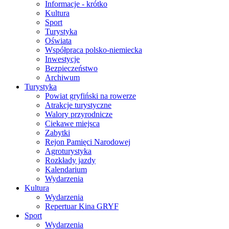
Informacje - krótko
Kultura
Sport
Turystyka
Oświata
Współpraca polsko-niemiecka
Inwestycje
Bezpieczeństwo
Archiwum
Turystyka
Powiat gryfiński na rowerze
Atrakcje turystyczne
Walory przyrodnicze
Ciekawe miejsca
Zabytki
Rejon Pamięci Narodowej
Agroturystyka
Rozkłady jazdy
Kalendarium
Wydarzenia
Kultura
Wydarzenia
Repertuar Kina GRYF
Sport
Wydarzenia