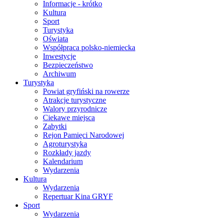
Informacje - krótko
Kultura
Sport
Turystyka
Oświata
Współpraca polsko-niemiecka
Inwestycje
Bezpieczeństwo
Archiwum
Turystyka
Powiat gryfiński na rowerze
Atrakcje turystyczne
Walory przyrodnicze
Ciekawe miejsca
Zabytki
Rejon Pamięci Narodowej
Agroturystyka
Rozkłady jazdy
Kalendarium
Wydarzenia
Kultura
Wydarzenia
Repertuar Kina GRYF
Sport
Wydarzenia