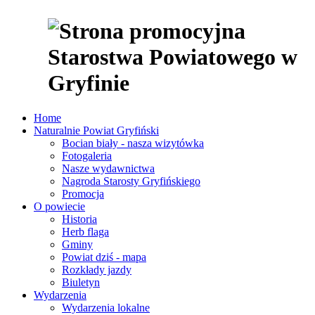
Home
Naturalnie Powiat Gryfiński
Bocian biały - nasza wizytówka
Fotogaleria
Nasze wydawnictwa
Nagroda Starosty Gryfińskiego
Promocja
O powiecie
Historia
Herb flaga
Gminy
Powiat dziś - mapa
Rozkłady jazdy
Biuletyn
Wydarzenia
Wydarzenia lokalne