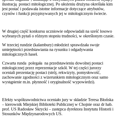
ilustracją postaci mitologicznej. Po ułożeniu drużyna określała kim
jest postać i podawała istotne informacje dotyczące atrybutów,
czynów i funkcji przypisywanych jej w mitologicznym świecie.
W drugiej część konkursu uczniowie odpowiadali na sześć losowo
wybranych pytań o różnym stopniu trudności, w określonym czasie.
W trzeciej rundzie (kalambury) młodzież sprawdzała swoje
umiejętności przedstawiania na rysunku i odgadywania
mitologicznych haseł.
Czwarta runda polegała na przedstawieniu dowolnej postaci
mitologicznej przez reprezentacje szkół. W tej części jurorzy
oceniali prezentację postaci (strój, rekwizyty, pomysłowość,
zachowanie zgodności z wizerunkiem mitologicznym oraz samo
wystąpienie m.in. płynność i oryginalność wypowiedzi).
Efekty współzawodnictwa oceniało jury w składzie Teresa Błońska
– kierownik Miejskiej Biblioteki Publicznej w Chojnie oraz dr hab.
prof. US Radosław Skrycki – zastępca dyrektora Instytutu Historii i
Stosunków Międzynarodowych US.