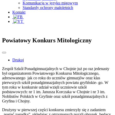
Komunikacja w języku migowym
Standardy ochrony małoletnich
Kontakt
Powiatowy Konkurs Mitologiczny
Drukuj
Zespół Szkół Ponadgimnazjalnych w Chojnie już po raz jedenasty
był organizatorem Powiatowego Konkursu Mitologicznego,
adresowanego jak co roku do uczniów gimnazjów oraz klas
pierwszych szkół ponadgimnazjalnych powiatu gryfińskie- go. W
tym roku w konkursie udział wzięli uczniowie szkół
podstawowych: nr 1 im. Janusza Korczaka w Chojnie i nr 3 im.
Noblistów Polskich w Gryfinie oraz szkół ponadgimnazjalnych z
Gryfina i Chojny.
Drużyny w pierwszej części konkursu zmierzyły się z zadaniem
„postać zagadka”, układając z otrzymanych puzzli obrazek, będący