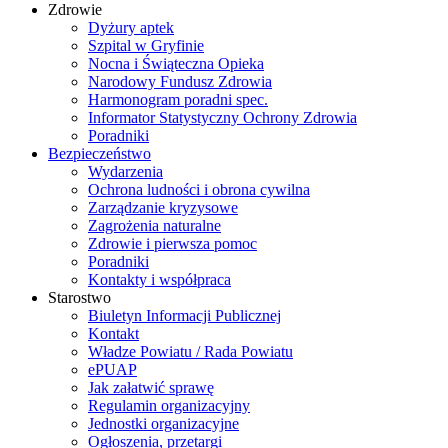
Zdrowie
Dyżury aptek
Szpital w Gryfinie
Nocna i Świąteczna Opieka
Narodowy Fundusz Zdrowia
Harmonogram poradni spec.
Informator Statystyczny Ochrony Zdrowia
Poradniki
Bezpieczeństwo
Wydarzenia
Ochrona ludności i obrona cywilna
Zarządzanie kryzysowe
Zagrożenia naturalne
Zdrowie i pierwsza pomoc
Poradniki
Kontakty i współpraca
Starostwo
Biuletyn Informacji Publicznej
Kontakt
Władze Powiatu / Rada Powiatu
ePUAP
Jak załatwić sprawę
Regulamin organizacyjny
Jednostki organizacyjne
Ogłoszenia, przetargi