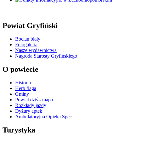
Powiat Gryfiński
Bocian biały
Fotogaleria
Nasze wydawnictwa
Nagroda Starosty Gryfińskiego
O powiecie
Historia
Herb flaga
Gminy
Powiat dziś - mapa
Rozkłady jazdy
Dyżury aptek
Ambulatoryjna Opieka Spec.
Turystyka