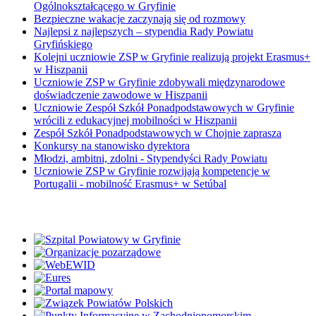
Ogólnokształcącego w Gryfinie
Bezpieczne wakacje zaczynają się od rozmowy
Najlepsi z najlepszych – stypendia Rady Powiatu
Gryfińskiego
Kolejni uczniowie ZSP w Gryfinie realizują projekt Erasmus+
w Hiszpanii
Uczniowie ZSP w Gryfinie zdobywali międzynarodowe
doświadczenie zawodowe w Hiszpanii
Uczniowie Zespół Szkół Ponadpodstawowych w Gryfinie
wrócili z edukacyjnej mobilności w Hiszpanii
Zespół Szkół Ponadpodstawowych w Chojnie zaprasza
Konkursy na stanowisko dyrektora
Młodzi, ambitni, zdolni - Stypendyści Rady Powiatu
Uczniowie ZSP w Gryfinie rozwijają kompetencje w
Portugalii - mobilność Erasmus+ w Setúbal