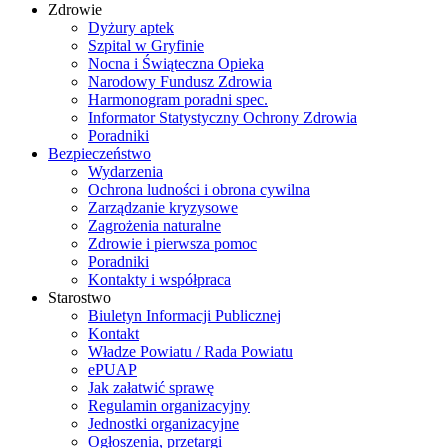
Zdrowie
Dyżury aptek
Szpital w Gryfinie
Nocna i Świąteczna Opieka
Narodowy Fundusz Zdrowia
Harmonogram poradni spec.
Informator Statystyczny Ochrony Zdrowia
Poradniki
Bezpieczeństwo
Wydarzenia
Ochrona ludności i obrona cywilna
Zarządzanie kryzysowe
Zagrożenia naturalne
Zdrowie i pierwsza pomoc
Poradniki
Kontakty i współpraca
Starostwo
Biuletyn Informacji Publicznej
Kontakt
Władze Powiatu / Rada Powiatu
ePUAP
Jak załatwić sprawę
Regulamin organizacyjny
Jednostki organizacyjne
Ogłoszenia, przetargi