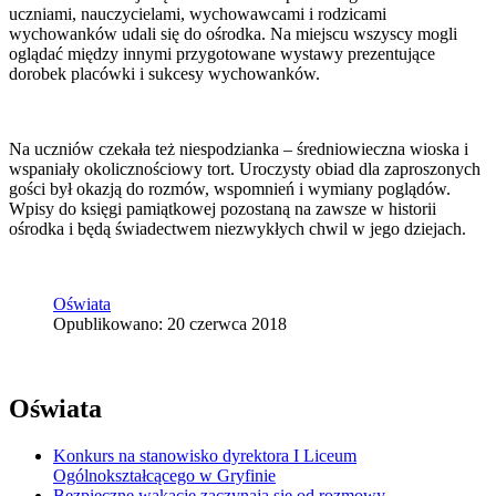
uczniami, nauczycielami, wychowawcami i rodzicami
wychowanków udali się do ośrodka. Na miejscu wszyscy mogli
oglądać między innymi przygotowane wystawy prezentujące
dorobek placówki i sukcesy wychowanków.
Na uczniów czekała też niespodzianka – średniowieczna wioska i
wspaniały okolicznościowy tort. Uroczysty obiad dla zaproszonych
gości był okazją do rozmów, wspomnień i wymiany poglądów.
Wpisy do księgi pamiątkowej pozostaną na zawsze w historii
ośrodka i będą świadectwem niezwykłych chwil w jego dziejach.
Oświata
Opublikowano: 20 czerwca 2018
Oświata
Konkurs na stanowisko dyrektora I Liceum
Ogólnokształcącego w Gryfinie
Bezpieczne wakacje zaczynają się od rozmowy