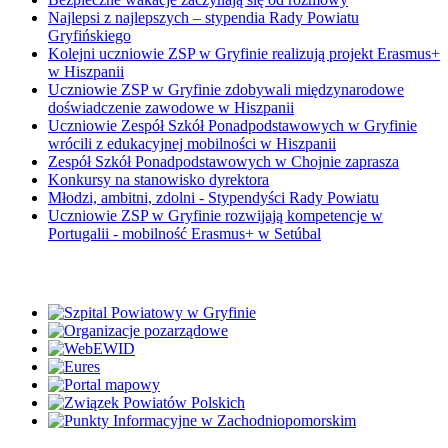
Najlepsi z najlepszych – stypendia Rady Powiatu
Gryfińskiego
Kolejni uczniowie ZSP w Gryfinie realizują projekt Erasmus+
w Hiszpanii
Uczniowie ZSP w Gryfinie zdobywali międzynarodowe
doświadczenie zawodowe w Hiszpanii
Uczniowie Zespół Szkół Ponadpodstawowych w Gryfinie
wrócili z edukacyjnej mobilności w Hiszpanii
Zespół Szkół Ponadpodstawowych w Chojnie zaprasza
Konkursy na stanowisko dyrektora
Młodzi, ambitni, zdolni - Stypendyści Rady Powiatu
Uczniowie ZSP w Gryfinie rozwijają kompetencje w
Portugalii - mobilność Erasmus+ w Setúbal