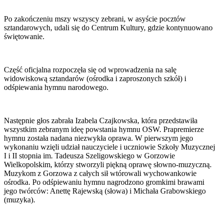
Po zakończeniu mszy wszyscy zebrani, w asyście pocztów
sztandarowych, udali się do Centrum Kultury, gdzie kontynuowano
świętowanie.
Część oficjalna rozpoczęła się od wprowadzenia na salę
widowiskową sztandarów (ośrodka i zaproszonych szkół) i
odśpiewania hymnu narodowego.
Następnie głos zabrała Izabela Czajkowska, która przedstawiła
wszystkim zebranym ideę powstania hymnu OSW. Prapremierze
hymnu została nadana niezwykła oprawa. W pierwszym jego
wykonaniu wzięli udział nauczyciele i uczniowie Szkoły Muzycznej
I i II stopnia im. Tadeusza Szeligowskiego w Gorzowie
Wielkopolskim, którzy stworzyli piękną oprawę słowno-muzyczną.
Muzykom z Gorzowa z całych sił wtórowali wychowankowie
ośrodka. Po odśpiewaniu hymnu nagrodzono gromkimi brawami
jego twórców: Anettę Rajewską (słowa) i Michała Grabowskiego
(muzyka).