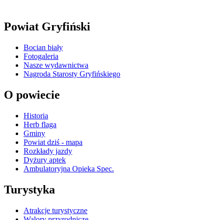
Powiat Gryfiński
Bocian biały
Fotogaleria
Nasze wydawnictwa
Nagroda Starosty Gryfińskiego
O powiecie
Historia
Herb flaga
Gminy
Powiat dziś - mapa
Rozkłady jazdy
Dyżury aptek
Ambulatoryjna Opieka Spec.
Turystyka
Atrakcje turystyczne
Walory przyrodnicze