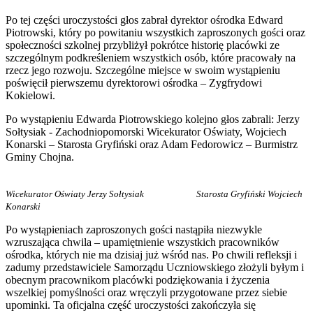
Po tej części uroczystości głos zabrał dyrektor ośrodka Edward
Piotrowski, który po powitaniu wszystkich zaproszonych gości oraz
społeczności szkolnej przybliżył pokrótce historię placówki ze
szczególnym podkreśleniem wszystkich osób, które pracowały na
rzecz jego rozwoju. Szczególne miejsce w swoim wystąpieniu
poświęcił pierwszemu dyrektorowi ośrodka – Zygfrydowi
Kokielowi.
Po wystąpieniu Edwarda Piotrowskiego kolejno głos zabrali: Jerzy
Sołtysiak - Zachodniopomorski Wicekurator Oświaty, Wojciech
Konarski – Starosta Gryfiński oraz Adam Fedorowicz – Burmistrz
Gminy Chojna.
Wicekurator Oświaty Jerzy Sołtysiak Starosta Gryfiński Wojciech
Konarski
Po wystąpieniach zaproszonych gości nastąpiła niezwykle
wzruszająca chwila – upamiętnienie wszystkich pracowników
ośrodka, których nie ma dzisiaj już wśród nas. Po chwili refleksji i
zadumy przedstawiciele Samorządu Uczniowskiego złożyli byłym i
obecnym pracownikom placówki podziękowania i życzenia
wszelkiej pomyślności oraz wręczyli przygotowane przez siebie
upominki. Ta oficjalna część uroczystości zakończyła się