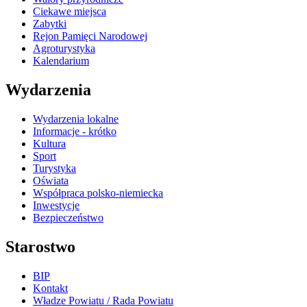
Ciekawe miejsca
Zabytki
Rejon Pamięci Narodowej
Agroturystyka
Kalendarium
Wydarzenia
Wydarzenia lokalne
Informacje - krótko
Kultura
Sport
Turystyka
Oświata
Współpraca polsko-niemiecka
Inwestycje
Bezpieczeństwo
Starostwo
BIP
Kontakt
Władze Powiatu / Rada Powiatu