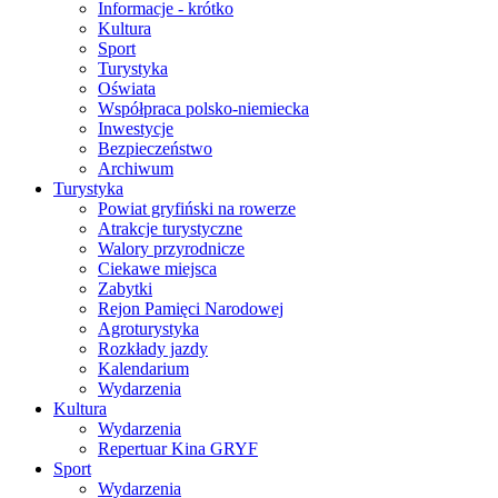
Informacje - krótko
Kultura
Sport
Turystyka
Oświata
Współpraca polsko-niemiecka
Inwestycje
Bezpieczeństwo
Archiwum
Turystyka
Powiat gryfiński na rowerze
Atrakcje turystyczne
Walory przyrodnicze
Ciekawe miejsca
Zabytki
Rejon Pamięci Narodowej
Agroturystyka
Rozkłady jazdy
Kalendarium
Wydarzenia
Kultura
Wydarzenia
Repertuar Kina GRYF
Sport
Wydarzenia