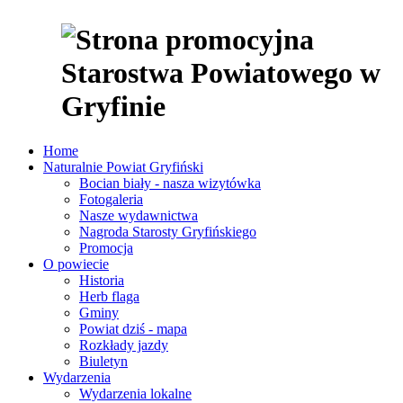
Home
Naturalnie Powiat Gryfiński
Bocian biały - nasza wizytówka
Fotogaleria
Nasze wydawnictwa
Nagroda Starosty Gryfińskiego
Promocja
O powiecie
Historia
Herb flaga
Gminy
Powiat dziś - mapa
Rozkłady jazdy
Biuletyn
Wydarzenia
Wydarzenia lokalne