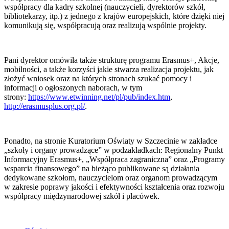
współpracy dla kadry szkolnej (nauczycieli, dyrektorów szkół,
bibliotekarzy, itp.) z jednego z krajów europejskich, które dzięki niej
komunikują się, współpracują oraz realizują wspólnie projekty.
Pani dyrektor omówiła także strukturę programu Erasmus+, Akcje,
mobilności, a także korzyści jakie stwarza realizacja projektu, jak
złożyć wniosek oraz na których stronach szukać pomocy i
informacji o ogłoszonych naborach, w tym
strony:
https://www.etwinning.net/pl/pub/index.htm
,
http://erasmusplus.org.pl/
.
Ponadto, na stronie Kuratorium Oświaty w Szczecinie w zakładce
„szkoły i organy prowadzące” w podzakładkach: Regionalny Punkt
Informacyjny Erasmus+, „Współpraca zagraniczna” oraz „Programy
wsparcia finansowego” na bieżąco publikowane są działania
dedykowane szkołom, nauczycielom oraz organom prowadzącym
w zakresie poprawy jakości i efektywności kształcenia oraz rozwoju
współpracy międzynarodowej szkół i placówek.