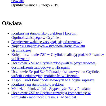
Oświata
Opublikowano: 15 lutego 2019
Oświata
Konkurs na stanowisko dyrektora I Liceum
Ogólnokształcącego w Gryfinie
Bezpieczne wakacje zaczynają się od rozmowy
Najlepsi z najlepszych – stypendia Rady Powiatu
Gryfińskiego
Kolejni uczniowie ZSP w Gryfinie realizują projekt Erasmus+
w Hiszpanii
Uczniowie ZSP w Gryfinie zdobywali międzynarodowe
doświadczenie zawodowe w Hiszpanii
Uczniowie Zespół Szkół Ponadpodstawowych w Gryfinie
wrócili z edukacyjnej mobilności w Hiszpanii
Zespół Szkół Ponadpodstawowych w Chojnie zaprasza
Konkursy na stanowisko dyrektora
Młodzi, ambitni, zdolni - Stypendyści Rady Powiatu
Uczniowie ZSP w Gryfinie rozwijają kompetencje w
Portugalii - mobilność Erasmus+ w Setúbal