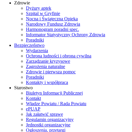
Zdrowie
Dyżury aptek
Szpital w Gryfinie
Nocna i Świąteczna Opieka
Narodowy Fundusz Zdrowia
Harmonogram poradni spec.
Informator Statystyczny Ochrony Zdrowia
Poradniki
Bezpieczeństwo
Wydarzenia
Ochrona ludności i obrona cywilna
Zarządzanie kryzysowe
Zagrożenia naturalne
Zdrowie i pierwsza pomoc
Poradniki
Kontakty i współpraca
Starostwo
Biuletyn Informacji Publicznej
Kontakt
Władze Powiatu / Rada Powiatu
ePUAP
Jak załatwić sprawę
Regulamin organizacyjny
Jednostki organizacyjne
Ogłoszenia, przetargi