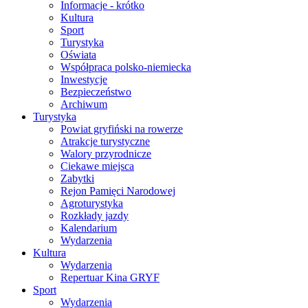
Informacje - krótko
Kultura
Sport
Turystyka
Oświata
Współpraca polsko-niemiecka
Inwestycje
Bezpieczeństwo
Archiwum
Turystyka
Powiat gryfiński na rowerze
Atrakcje turystyczne
Walory przyrodnicze
Ciekawe miejsca
Zabytki
Rejon Pamięci Narodowej
Agroturystyka
Rozkłady jazdy
Kalendarium
Wydarzenia
Kultura
Wydarzenia
Repertuar Kina GRYF
Sport
Wydarzenia