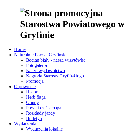
Home
Naturalnie Powiat Gryfiński
Bocian biały - nasza wizytówka
Fotogaleria
Nasze wydawnictwa
Nagroda Starosty Gryfińskiego
Promocja
O powiecie
Historia
Herb flaga
Gminy
Powiat dziś - mapa
Rozkłady jazdy
Biuletyn
Wydarzenia
Wydarzenia lokalne