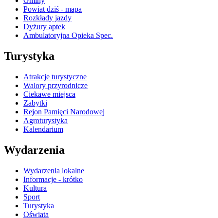
Gminy
Powiat dziś - mapa
Rozkłady jazdy
Dyżury aptek
Ambulatoryjna Opieka Spec.
Turystyka
Atrakcje turystyczne
Walory przyrodnicze
Ciekawe miejsca
Zabytki
Rejon Pamięci Narodowej
Agroturystyka
Kalendarium
Wydarzenia
Wydarzenia lokalne
Informacje - krótko
Kultura
Sport
Turystyka
Oświata