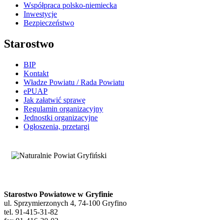
Współpraca polsko-niemiecka
Inwestycje
Bezpieczeństwo
Starostwo
BIP
Kontakt
Władze Powiatu / Rada Powiatu
ePUAP
Jak załatwić sprawę
Regulamin organizacyjny
Jednostki organizacyjne
Ogłoszenia, przetargi
Starostwo Powiatowe w Gryfinie
ul. Sprzymierzonych 4, 74-100 Gryfino
tel. 91-415-31-82