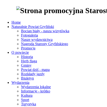
Home
Naturalnie Powiat Gryfiński
Bocian biały - nasza wizytówka
Fotogaleria
Nasze wydawnictwa
Nagroda Starosty Gryfińskiego
Promocja
O powiecie
Historia
Herb flaga
Gminy
Powiat dziś - mapa
Rozkłady jazdy
Biuletyn
Wydarzenia
Wydarzenia lokalne
Informacje - krótko
Kultura
Sport
Turystyka