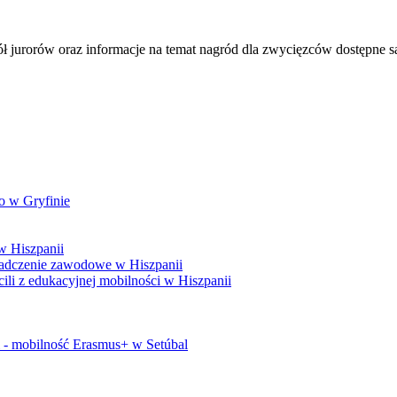
pół jurorów oraz informacje na temat nagród dla zwycięzców dostępne s
o w Gryfinie
w Hiszpanii
adczenie zawodowe w Hiszpanii
i z edukacyjnej mobilności w Hiszpanii
i - mobilność Erasmus+ w Setúbal