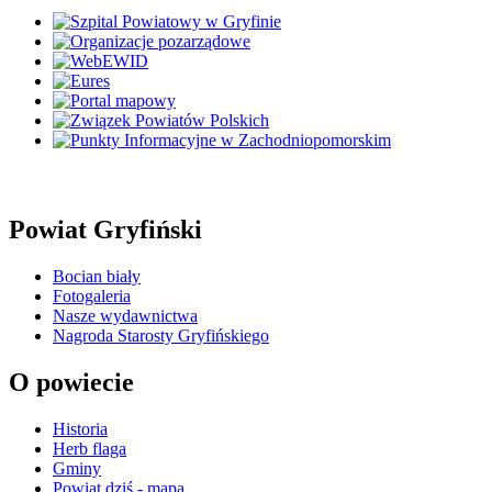
Powiat Gryfiński
Bocian biały
Fotogaleria
Nasze wydawnictwa
Nagroda Starosty Gryfińskiego
O powiecie
Historia
Herb flaga
Gminy
Powiat dziś - mapa