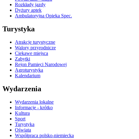
Rozkłady jazdy
Dyżury aptek
Ambulatoryjna Opieka Spec.
Turystyka
Atrakcje turystyczne
Walory przyrodnicze
Ciekawe miejsca
Zabytki
Rejon Pamięci Narodowej
Agroturystyka
Kalendarium
Wydarzenia
Wydarzenia lokalne
Informacje - krótko
Kultura
Sport
Turystyka
Oświata
Współpraca polsko-niemiecka