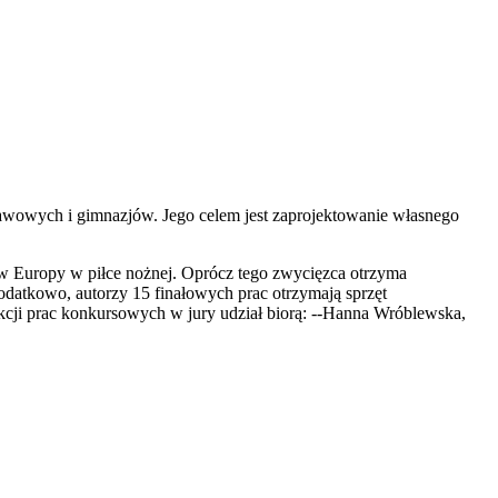
awowych i gimnazjów. Jego celem jest zaprojektowanie własnego
stw Europy w piłce nożnej. Oprócz tego zwycięzca otrzyma
odatkowo, autorzy 15 finałowych prac otrzymają sprzęt
kcji prac konkursowych w jury udział biorą: --Hanna Wróblewska,