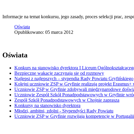
Informacje na temat konkursu, jego zasady, proces selekcji prac, zes
Oświata
Opublikowano: 05 marca 2012
Oświata
Konkurs na stanowisko dyrektora I Liceum Ogólnokształcąceg
Bezpieczne wakacje zaczynają się od rozmowy
Najlepsi z najlepszych – stypendia Rady Powiatu Gryfińskiego
Kolejni uczniowie ZSP w Gryfinie realizują projekt Erasmus+ 
Uczniowie ZSP w Gryfinie zdobywali międzynarodowe doświ
Uczniowie Zespół Szkół Ponadpodstawowych w Gryfinie wrócil
Zespół Szkół Ponadpodstawowych w Chojnie zaprasza
Konkursy na stanowisko dyrektora
Młodzi, ambitni, zdolni - Stypendyści Rady Powiatu
Uczniowie ZSP w Gryfinie rozwijają kompetencje w Portugali