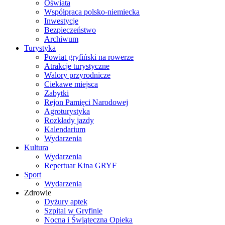
Oświata
Współpraca polsko-niemiecka
Inwestycje
Bezpieczeństwo
Archiwum
Turystyka
Powiat gryfiński na rowerze
Atrakcje turystyczne
Walory przyrodnicze
Ciekawe miejsca
Zabytki
Rejon Pamięci Narodowej
Agroturystyka
Rozkłady jazdy
Kalendarium
Wydarzenia
Kultura
Wydarzenia
Repertuar Kina GRYF
Sport
Wydarzenia
Zdrowie
Dyżury aptek
Szpital w Gryfinie
Nocna i Świąteczna Opieka