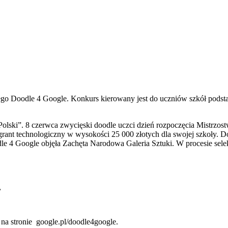
ego Doodle 4 Google. Konkurs kierowany jest do uczniów szkół podst
Polski”. 8 czerwca zwycięski doodle uczci dzień rozpoczęcia Mistrzo
rant technologiczny w wysokości 25 000 złotych dla swojej szkoły. D
le 4 Google objęła Zachęta Narodowa Galeria Sztuki. W procesie sele
,
 na stronie google.pl/doodle4google.