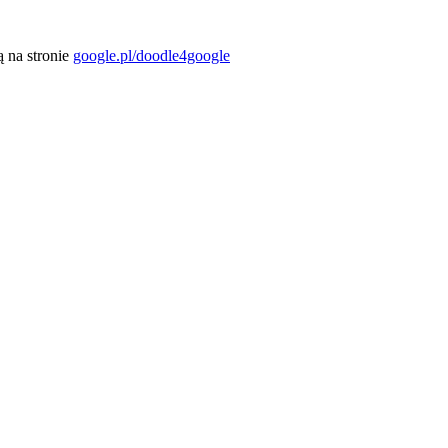
ą na stronie
google.pl/doodle4google