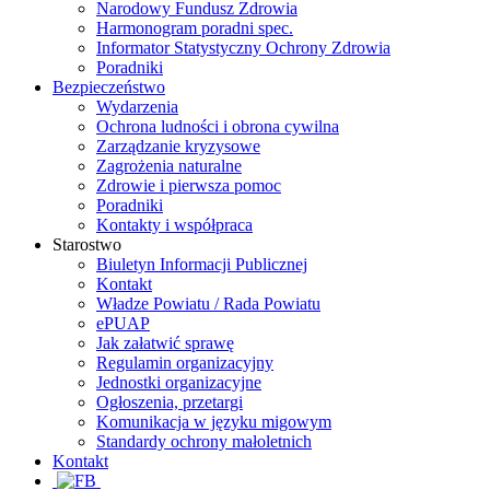
Narodowy Fundusz Zdrowia
Harmonogram poradni spec.
Informator Statystyczny Ochrony Zdrowia
Poradniki
Bezpieczeństwo
Wydarzenia
Ochrona ludności i obrona cywilna
Zarządzanie kryzysowe
Zagrożenia naturalne
Zdrowie i pierwsza pomoc
Poradniki
Kontakty i współpraca
Starostwo
Biuletyn Informacji Publicznej
Kontakt
Władze Powiatu / Rada Powiatu
ePUAP
Jak załatwić sprawę
Regulamin organizacyjny
Jednostki organizacyjne
Ogłoszenia, przetargi
Komunikacja w języku migowym
Standardy ochrony małoletnich
Kontakt