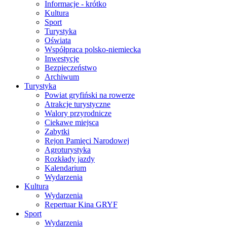
Informacje - krótko
Kultura
Sport
Turystyka
Oświata
Współpraca polsko-niemiecka
Inwestycje
Bezpieczeństwo
Archiwum
Turystyka
Powiat gryfiński na rowerze
Atrakcje turystyczne
Walory przyrodnicze
Ciekawe miejsca
Zabytki
Rejon Pamięci Narodowej
Agroturystyka
Rozkłady jazdy
Kalendarium
Wydarzenia
Kultura
Wydarzenia
Repertuar Kina GRYF
Sport
Wydarzenia