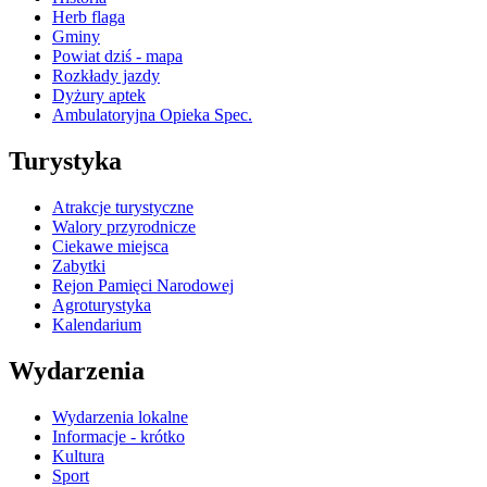
Herb flaga
Gminy
Powiat dziś - mapa
Rozkłady jazdy
Dyżury aptek
Ambulatoryjna Opieka Spec.
Turystyka
Atrakcje turystyczne
Walory przyrodnicze
Ciekawe miejsca
Zabytki
Rejon Pamięci Narodowej
Agroturystyka
Kalendarium
Wydarzenia
Wydarzenia lokalne
Informacje - krótko
Kultura
Sport