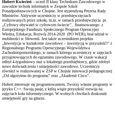
Hubert Kwiecień
– uczeń II klasy Technikum Zawodowego w
zawodzie technik informatyk w Zespole Szkół
Ponadpodstawowych w Chojnie. Jest stypendystą Prezesa Rady
Ministrów. Aktywnie uczestniczy w przedsięwzięciach
realizowanych przez szkołę, m.in. w ramach przedsięwzięcia pt.
„Cyfrowy obywatel w cyfrowym świecie’’, finansowanego z
Europejskiego Funduszu Społecznego Program Operacyjny
Wiedza, Edukacja, Rozwój 2014-2020 (PO WER), brał udział w
mobilności w Słowenii. Jest także uczestnikiem projektu
„Inwestycja w kształcenie zawodowe – inwestycją w przyszłość!” z
Regionalnego Programu Operacyjnego Województwa
Zachodniopomorskiego, w ramach którego uczestniczy w zajęciach
przygotowujących do egzaminu zawodowego. W czasie wakacji
odbył 4-tygodniowy staż u lokalnego przedsiębiorcy, gdzie zdobył
nowe doświadczenia i umiejętności zawodowe. Uczestniczy
również w realizowanej w ZSP w Chojnie innowacji pedagogicznej
„Od algorytmu do programu” oraz „Akademii Cisco”.
Hubert interesuje się programowaniem. Tworzy własne programy w
języku C++. Swoją pasję, z którą wiąże przyszłość rozwija na
zajęciach koła informatycznego. W wolnych chwilach doskonali
umiejętność gry na gitarze.