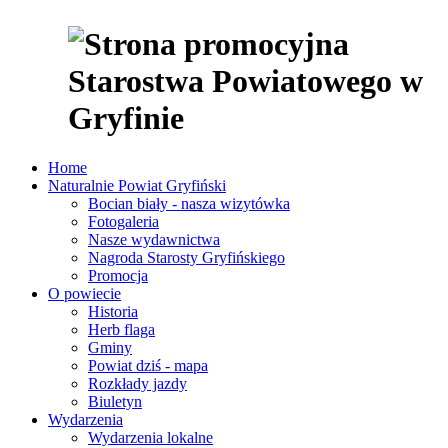
Home
Naturalnie Powiat Gryfiński
Bocian biały - nasza wizytówka
Fotogaleria
Nasze wydawnictwa
Nagroda Starosty Gryfińskiego
Promocja
O powiecie
Historia
Herb flaga
Gminy
Powiat dziś - mapa
Rozkłady jazdy
Biuletyn
Wydarzenia
Wydarzenia lokalne