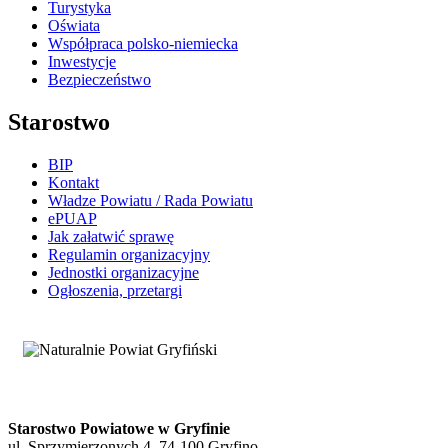
Turystyka
Oświata
Współpraca polsko-niemiecka
Inwestycje
Bezpieczeństwo
Starostwo
BIP
Kontakt
Władze Powiatu / Rada Powiatu
ePUAP
Jak załatwić sprawę
Regulamin organizacyjny
Jednostki organizacyjne
Ogłoszenia, przetargi
Starostwo Powiatowe w Gryfinie
ul. Sprzymierzonych 4, 74-100 Gryfino