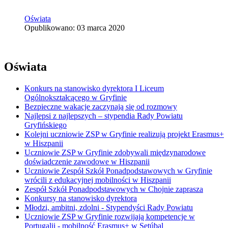
Oświata
Opublikowano: 03 marca 2020
Oświata
Konkurs na stanowisko dyrektora I Liceum
Ogólnokształcącego w Gryfinie
Bezpieczne wakacje zaczynają się od rozmowy
Najlepsi z najlepszych – stypendia Rady Powiatu
Gryfińskiego
Kolejni uczniowie ZSP w Gryfinie realizują projekt Erasmus+
w Hiszpanii
Uczniowie ZSP w Gryfinie zdobywali międzynarodowe
doświadczenie zawodowe w Hiszpanii
Uczniowie Zespół Szkół Ponadpodstawowych w Gryfinie
wrócili z edukacyjnej mobilności w Hiszpanii
Zespół Szkół Ponadpodstawowych w Chojnie zaprasza
Konkursy na stanowisko dyrektora
Młodzi, ambitni, zdolni - Stypendyści Rady Powiatu
Uczniowie ZSP w Gryfinie rozwijają kompetencje w
Portugalii - mobilność Erasmus+ w Setúbal