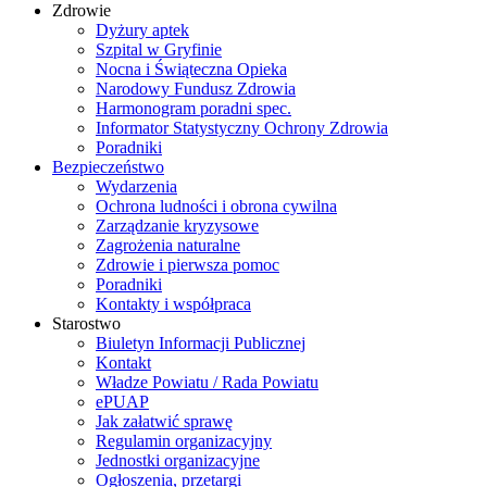
Zdrowie
Dyżury aptek
Szpital w Gryfinie
Nocna i Świąteczna Opieka
Narodowy Fundusz Zdrowia
Harmonogram poradni spec.
Informator Statystyczny Ochrony Zdrowia
Poradniki
Bezpieczeństwo
Wydarzenia
Ochrona ludności i obrona cywilna
Zarządzanie kryzysowe
Zagrożenia naturalne
Zdrowie i pierwsza pomoc
Poradniki
Kontakty i współpraca
Starostwo
Biuletyn Informacji Publicznej
Kontakt
Władze Powiatu / Rada Powiatu
ePUAP
Jak załatwić sprawę
Regulamin organizacyjny
Jednostki organizacyjne
Ogłoszenia, przetargi