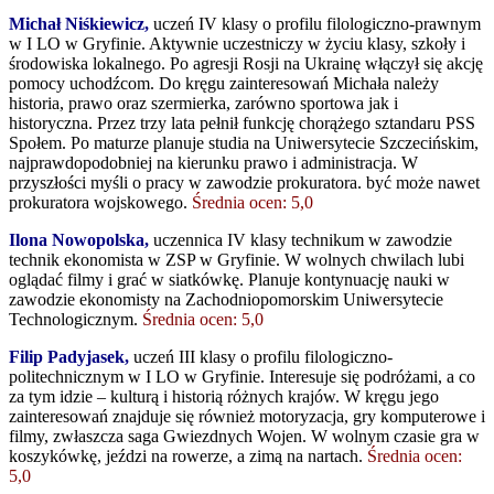
Michał Niśkiewicz,
uczeń IV klasy o profilu filologiczno-prawnym
w I LO w Gryfinie. Aktywnie uczestniczy w życiu klasy, szkoły i
środowiska lokalnego. Po agresji Rosji na Ukrainę włączył się akcję
pomocy uchodźcom. Do kręgu zainteresowań Michała należy
historia, prawo oraz szermierka, zarówno sportowa jak i
historyczna. Przez trzy lata pełnił funkcję chorążego sztandaru PSS
Społem. Po maturze planuje studia na Uniwersytecie Szczecińskim,
najprawdopodobniej na kierunku prawo i administracja. W
przyszłości myśli o pracy w zawodzie prokuratora. być może nawet
prokuratora wojskowego.
Średnia ocen: 5,0
Ilona Nowopolska,
uczennica IV klasy technikum w zawodzie
technik ekonomista w ZSP w Gryfinie. W wolnych chwilach lubi
oglądać filmy i grać w siatkówkę. Planuje kontynuację nauki w
zawodzie ekonomisty na Zachodniopomorskim Uniwersytecie
Technologicznym.
Średnia ocen: 5,0
Filip Padyjasek,
uczeń III klasy o profilu filologiczno-
politechnicznym w I LO w Gryfinie. Interesuje się podróżami, a co
za tym idzie – kulturą i historią różnych krajów. W kręgu jego
zainteresowań znajduje się również motoryzacja, gry komputerowe i
filmy, zwłaszcza saga Gwiezdnych Wojen. W wolnym czasie gra w
koszykówkę, jeździ na rowerze, a zimą na nartach.
Średnia ocen:
5,0