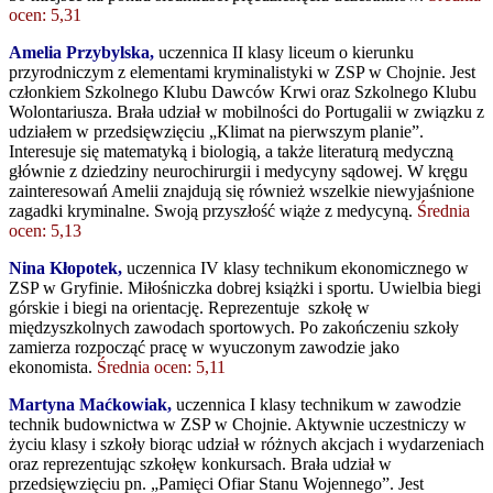
ocen: 5,31
Amelia Przybylska,
uczennica II klasy liceum o kierunku
przyrodniczym z elementami kryminalistyki w ZSP w Chojnie. Jest
członkiem Szkolnego Klubu Dawców Krwi oraz Szkolnego Klubu
Wolontariusza. Brała udział w mobilności do Portugalii w związku z
udziałem w przedsięwzięciu „Klimat na pierwszym planie”.
Interesuje się matematyką i biologią, a także literaturą medyczną
głównie z dziedziny neurochirurgii i medycyny sądowej. W kręgu
zainteresowań Amelii znajdują się również wszelkie niewyjaśnione
zagadki kryminalne. Swoją przyszłość wiąże z medycyną.
Średnia
ocen: 5,13
Nina Kłopotek,
uczennica IV klasy technikum ekonomicznego w
ZSP w Gryfinie. Miłośniczka dobrej książki i sportu. Uwielbia biegi
górskie i biegi na orientację. Reprezentuje szkołę w
międzyszkolnych zawodach sportowych. Po zakończeniu szkoły
zamierza rozpocząć pracę w wyuczonym zawodzie jako
ekonomista.
Średnia ocen: 5,11
Martyna Maćkowiak,
uczennica I klasy technikum w zawodzie
technik budownictwa w ZSP w Chojnie. Aktywnie uczestniczy w
życiu klasy i szkoły biorąc udział w różnych akcjach i wydarzeniach
oraz reprezentując szkołęw konkursach. Brała udział w
przedsięwzięciu pn. „Pamięci Ofiar Stanu Wojennego”. Jest