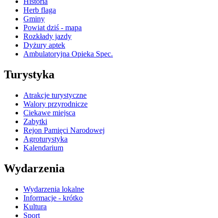
Historia
Herb flaga
Gminy
Powiat dziś - mapa
Rozkłady jazdy
Dyżury aptek
Ambulatoryjna Opieka Spec.
Turystyka
Atrakcje turystyczne
Walory przyrodnicze
Ciekawe miejsca
Zabytki
Rejon Pamięci Narodowej
Agroturystyka
Kalendarium
Wydarzenia
Wydarzenia lokalne
Informacje - krótko
Kultura
Sport