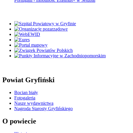
Portugalii - mobilność Erasmus+ w Setúbal
Powiat Gryfiński
Bocian biały
Fotogaleria
Nasze wydawnictwa
Nagroda Starosty Gryfińskiego
O powiecie