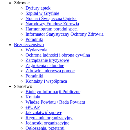
Zdrowie
Dyżury aptek
Szpital w Gryfinie
Nocna i Świąteczna Opieka
Narodowy Fundusz Zdrowia
Harmonogram poradni spec.
Informator Statystyczny Ochrony Zdrowia
Poradniki
Bezpieczeństwo
Wydarzenia
Ochrona ludności i obrona cywilna
Zarządzanie kryzysowe
Zagrożenia naturalne
Zdrowie i pierwsza pomoc
Poradniki
Kontakty i współpraca
Starostwo
Biuletyn Informacji Publicznej
Kontakt
Władze Powiatu / Rada Powiatu
ePUAP
Jak załatwić sprawę
Regulamin organizacyjny
Jednostki organizacyjne
Ogłoszenia, przetargi