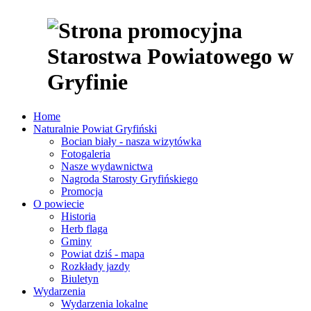
Home
Naturalnie Powiat Gryfiński
Bocian biały - nasza wizytówka
Fotogaleria
Nasze wydawnictwa
Nagroda Starosty Gryfińskiego
Promocja
O powiecie
Historia
Herb flaga
Gminy
Powiat dziś - mapa
Rozkłady jazdy
Biuletyn
Wydarzenia
Wydarzenia lokalne