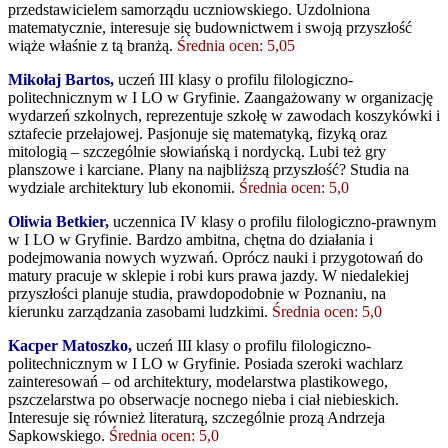
przedstawicielem samorządu uczniowskiego. Uzdolniona
matematycznie, interesuje się budownictwem i swoją przyszłość
wiąże właśnie z tą branżą.
Średnia ocen: 5,05
Mikołaj Bartos,
uczeń III klasy o profilu filologiczno-
politechnicznym w I LO w Gryfinie. Zaangażowany w organizację
wydarzeń szkolnych, reprezentuje szkołę w zawodach koszykówki i
sztafecie przełajowej. Pasjonuje się matematyką, fizyką oraz
mitologią – szczególnie słowiańską i nordycką. Lubi też gry
planszowe i karciane. Plany na najbliższą przyszłość? Studia na
wydziale architektury lub ekonomii.
Średnia ocen: 5,0
Oliwia Betkier,
uczennica IV klasy o profilu filologiczno-prawnym
w I LO w Gryfinie. Bardzo ambitna, chętna do działania i
podejmowania nowych wyzwań. Oprócz nauki i przygotowań do
matury pracuje w sklepie i robi kurs prawa jazdy. W niedalekiej
przyszłości planuje studia, prawdopodobnie w Poznaniu, na
kierunku zarządzania zasobami ludzkimi.
Średnia ocen: 5,0
Kacper Matoszko,
uczeń III klasy o profilu filologiczno-
politechnicznym w I LO w Gryfinie. Posiada szeroki wachlarz
zainteresowań – od architektury, modelarstwa plastikowego,
pszczelarstwa po obserwacje nocnego nieba i ciał niebieskich.
Interesuje się również literaturą, szczególnie prozą Andrzeja
Sapkowskiego.
Średnia ocen: 5,0