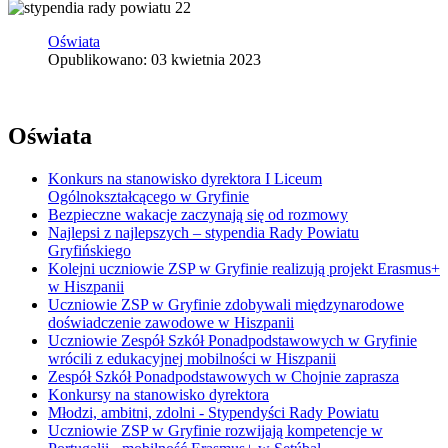
Oświata
Opublikowano: 03 kwietnia 2023
Oświata
Konkurs na stanowisko dyrektora I Liceum
Ogólnokształcącego w Gryfinie
Bezpieczne wakacje zaczynają się od rozmowy
Najlepsi z najlepszych – stypendia Rady Powiatu
Gryfińskiego
Kolejni uczniowie ZSP w Gryfinie realizują projekt Erasmus+
w Hiszpanii
Uczniowie ZSP w Gryfinie zdobywali międzynarodowe
doświadczenie zawodowe w Hiszpanii
Uczniowie Zespół Szkół Ponadpodstawowych w Gryfinie
wrócili z edukacyjnej mobilności w Hiszpanii
Zespół Szkół Ponadpodstawowych w Chojnie zaprasza
Konkursy na stanowisko dyrektora
Młodzi, ambitni, zdolni - Stypendyści Rady Powiatu
Uczniowie ZSP w Gryfinie rozwijają kompetencje w