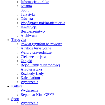
Informacje - krótko
Kultura
Sport
Turystyka
Oświata
Współpraca polsko-niemiecka
Inwestycje
Bezpieczeństwo
Archiwum
Turystyka
Powiat gryfiński na rowerze
Atrakcje turystyczne
Walory przyrodnicze
Ciekawe miejsca
Zabytki
Rejon Pamięci Narodowej
Agroturystyka
Rozkłady jazdy
Kalendarium
Wydarzenia
Kultura
Wydarzenia
Repertuar Kina GRYF
Sport
Wydarzenia