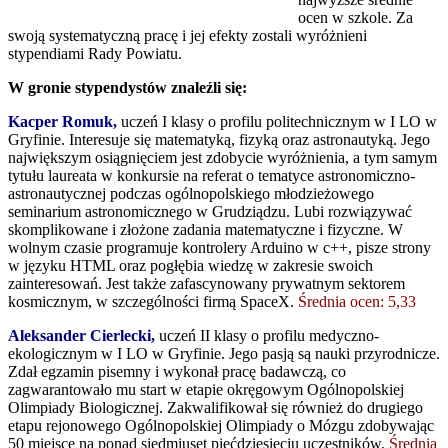
ocen w szkole. Za
swoją systematyczną pracę i jej efekty zostali wyróżnieni
stypendiami Rady Powiatu.
W gronie stypendystów znaleźli się:
Kacper Romuk,
uczeń I klasy o profilu politechnicznym w I LO w
Gryfinie. Interesuje się matematyką, fizyką oraz astronautyką. Jego
największym osiągnięciem jest zdobycie wyróżnienia, a tym samym
tytułu laureata w konkursie na referat o tematyce astronomiczno-
astronautycznej podczas ogólnopolskiego młodzieżowego
seminarium astronomicznego w Grudziądzu. Lubi rozwiązywać
skomplikowane i złożone zadania matematyczne i fizyczne. W
wolnym czasie programuje kontrolery Arduino w c++, pisze strony
w języku HTML oraz pogłębia wiedzę w zakresie swoich
zainteresowań. Jest także zafascynowany prywatnym sektorem
kosmicznym, w szczególności firmą SpaceX.
Średnia ocen: 5,33
Aleksander Cierlecki,
uczeń II klasy o profilu medyczno-
ekologicznym w I LO w Gryfinie. Jego pasją są nauki przyrodnicze.
Zdał egzamin pisemny i wykonał pracę badawczą, co
zagwarantowało mu start w etapie okręgowym Ogólnopolskiej
Olimpiady Biologicznej. Zakwalifikował się również do drugiego
etapu rejonowego Ogólnopolskiej Olimpiady o Mózgu zdobywając
50 miejsce na ponad siedmiuset pięćdziesięciu uczestników.
Średnia