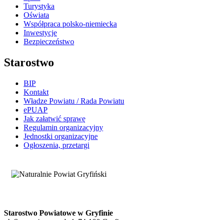
Turystyka
Oświata
Współpraca polsko-niemiecka
Inwestycje
Bezpieczeństwo
Starostwo
BIP
Kontakt
Władze Powiatu / Rada Powiatu
ePUAP
Jak załatwić sprawę
Regulamin organizacyjny
Jednostki organizacyjne
Ogłoszenia, przetargi
Starostwo Powiatowe w Gryfinie