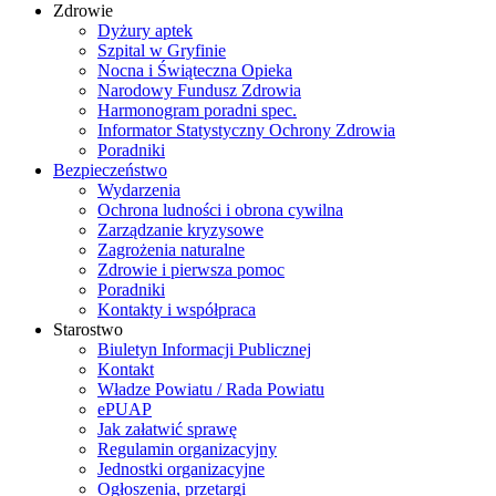
Zdrowie
Dyżury aptek
Szpital w Gryfinie
Nocna i Świąteczna Opieka
Narodowy Fundusz Zdrowia
Harmonogram poradni spec.
Informator Statystyczny Ochrony Zdrowia
Poradniki
Bezpieczeństwo
Wydarzenia
Ochrona ludności i obrona cywilna
Zarządzanie kryzysowe
Zagrożenia naturalne
Zdrowie i pierwsza pomoc
Poradniki
Kontakty i współpraca
Starostwo
Biuletyn Informacji Publicznej
Kontakt
Władze Powiatu / Rada Powiatu
ePUAP
Jak załatwić sprawę
Regulamin organizacyjny
Jednostki organizacyjne
Ogłoszenia, przetargi