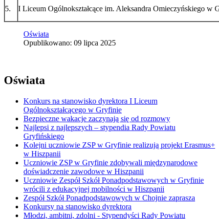
5.
I Liceum Ogólnokształcące im. Aleksandra Omieczyńskiego w G
Oświata
Opublikowano: 09 lipca 2025
Oświata
Konkurs na stanowisko dyrektora I Liceum
Ogólnokształcącego w Gryfinie
Bezpieczne wakacje zaczynają się od rozmowy
Najlepsi z najlepszych – stypendia Rady Powiatu
Gryfińskiego
Kolejni uczniowie ZSP w Gryfinie realizują projekt Erasmus+
w Hiszpanii
Uczniowie ZSP w Gryfinie zdobywali międzynarodowe
doświadczenie zawodowe w Hiszpanii
Uczniowie Zespół Szkół Ponadpodstawowych w Gryfinie
wrócili z edukacyjnej mobilności w Hiszpanii
Zespół Szkół Ponadpodstawowych w Chojnie zaprasza
Konkursy na stanowisko dyrektora
Młodzi, ambitni, zdolni - Stypendyści Rady Powiatu