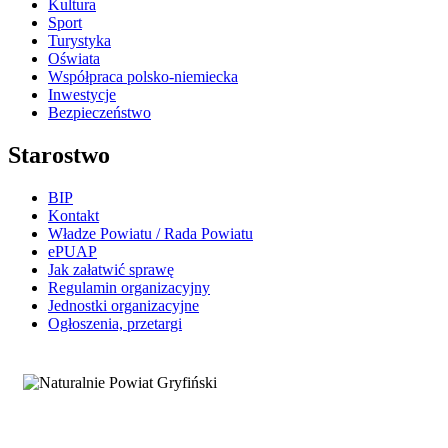
Kultura
Sport
Turystyka
Oświata
Współpraca polsko-niemiecka
Inwestycje
Bezpieczeństwo
Starostwo
BIP
Kontakt
Władze Powiatu / Rada Powiatu
ePUAP
Jak załatwić sprawę
Regulamin organizacyjny
Jednostki organizacyjne
Ogłoszenia, przetargi