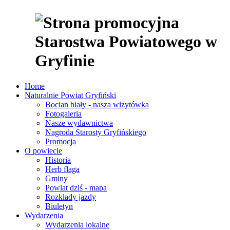
Home
Naturalnie Powiat Gryfiński
Bocian biały - nasza wizytówka
Fotogaleria
Nasze wydawnictwa
Nagroda Starosty Gryfińskiego
Promocja
O powiecie
Historia
Herb flaga
Gminy
Powiat dziś - mapa
Rozkłady jazdy
Biuletyn
Wydarzenia
Wydarzenia lokalne