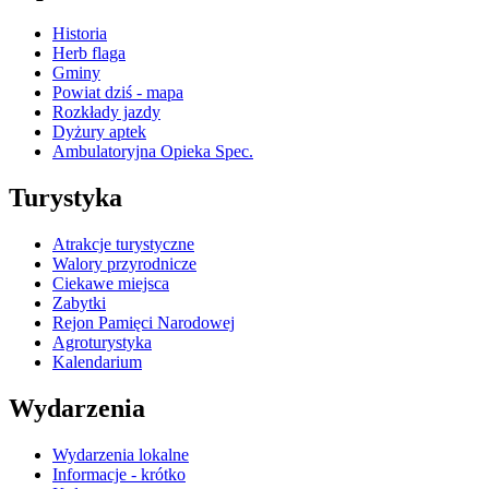
Historia
Herb flaga
Gminy
Powiat dziś - mapa
Rozkłady jazdy
Dyżury aptek
Ambulatoryjna Opieka Spec.
Turystyka
Atrakcje turystyczne
Walory przyrodnicze
Ciekawe miejsca
Zabytki
Rejon Pamięci Narodowej
Agroturystyka
Kalendarium
Wydarzenia
Wydarzenia lokalne
Informacje - krótko