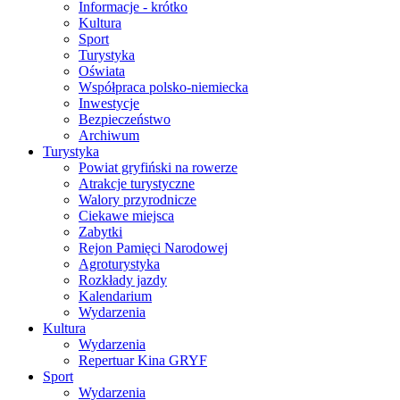
Informacje - krótko
Kultura
Sport
Turystyka
Oświata
Współpraca polsko-niemiecka
Inwestycje
Bezpieczeństwo
Archiwum
Turystyka
Powiat gryfiński na rowerze
Atrakcje turystyczne
Walory przyrodnicze
Ciekawe miejsca
Zabytki
Rejon Pamięci Narodowej
Agroturystyka
Rozkłady jazdy
Kalendarium
Wydarzenia
Kultura
Wydarzenia
Repertuar Kina GRYF
Sport
Wydarzenia