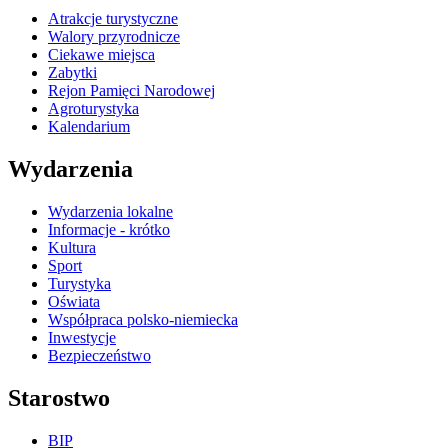
Atrakcje turystyczne
Walory przyrodnicze
Ciekawe miejsca
Zabytki
Rejon Pamięci Narodowej
Agroturystyka
Kalendarium
Wydarzenia
Wydarzenia lokalne
Informacje - krótko
Kultura
Sport
Turystyka
Oświata
Współpraca polsko-niemiecka
Inwestycje
Bezpieczeństwo
Starostwo
BIP