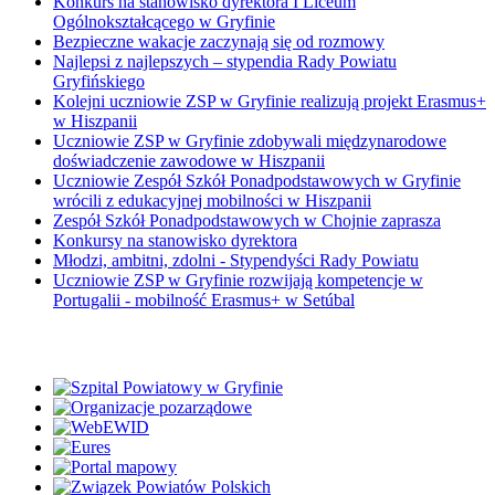
Konkurs na stanowisko dyrektora I Liceum
Ogólnokształcącego w Gryfinie
Bezpieczne wakacje zaczynają się od rozmowy
Najlepsi z najlepszych – stypendia Rady Powiatu
Gryfińskiego
Kolejni uczniowie ZSP w Gryfinie realizują projekt Erasmus+
w Hiszpanii
Uczniowie ZSP w Gryfinie zdobywali międzynarodowe
doświadczenie zawodowe w Hiszpanii
Uczniowie Zespół Szkół Ponadpodstawowych w Gryfinie
wrócili z edukacyjnej mobilności w Hiszpanii
Zespół Szkół Ponadpodstawowych w Chojnie zaprasza
Konkursy na stanowisko dyrektora
Młodzi, ambitni, zdolni - Stypendyści Rady Powiatu
Uczniowie ZSP w Gryfinie rozwijają kompetencje w
Portugalii - mobilność Erasmus+ w Setúbal