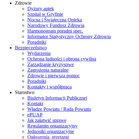
Zdrowie
Dyżury aptek
Szpital w Gryfinie
Nocna i Świąteczna Opieka
Narodowy Fundusz Zdrowia
Harmonogram poradni spec.
Informator Statystyczny Ochrony Zdrowia
Poradniki
Bezpieczeństwo
Wydarzenia
Ochrona ludności i obrona cywilna
Zarządzanie kryzysowe
Zagrożenia naturalne
Zdrowie i pierwsza pomoc
Poradniki
Kontakty i współpraca
Starostwo
Biuletyn Informacji Publicznej
Kontakt
Władze Powiatu / Rada Powiatu
ePUAP
Jak załatwić sprawę
Regulamin organizacyjny
Jednostki organizacyjne
Ogłoszenia, przetargi