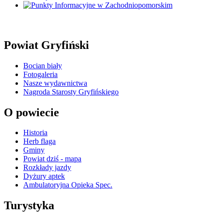
Powiat Gryfiński
Bocian biały
Fotogaleria
Nasze wydawnictwa
Nagroda Starosty Gryfińskiego
O powiecie
Historia
Herb flaga
Gminy
Powiat dziś - mapa
Rozkłady jazdy
Dyżury aptek
Ambulatoryjna Opieka Spec.
Turystyka