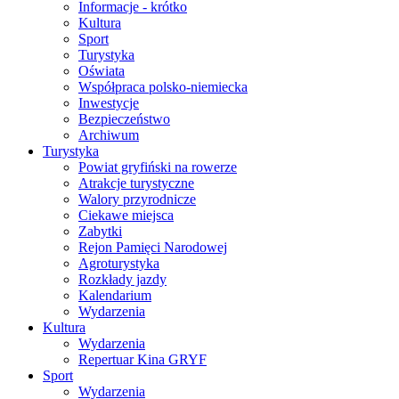
Informacje - krótko
Kultura
Sport
Turystyka
Oświata
Współpraca polsko-niemiecka
Inwestycje
Bezpieczeństwo
Archiwum
Turystyka
Powiat gryfiński na rowerze
Atrakcje turystyczne
Walory przyrodnicze
Ciekawe miejsca
Zabytki
Rejon Pamięci Narodowej
Agroturystyka
Rozkłady jazdy
Kalendarium
Wydarzenia
Kultura
Wydarzenia
Repertuar Kina GRYF
Sport
Wydarzenia