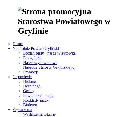
Home
Naturalnie Powiat Gryfiński
Bocian biały - nasza wizytówka
Fotogaleria
Nasze wydawnictwa
Nagroda Starosty Gryfińskiego
Promocja
O powiecie
Historia
Herb flaga
Gminy
Powiat dziś - mapa
Rozkłady jazdy
Biuletyn
Wydarzenia
Wydarzenia lokalne