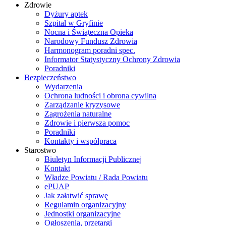
Zdrowie
Dyżury aptek
Szpital w Gryfinie
Nocna i Świąteczna Opieka
Narodowy Fundusz Zdrowia
Harmonogram poradni spec.
Informator Statystyczny Ochrony Zdrowia
Poradniki
Bezpieczeństwo
Wydarzenia
Ochrona ludności i obrona cywilna
Zarządzanie kryzysowe
Zagrożenia naturalne
Zdrowie i pierwsza pomoc
Poradniki
Kontakty i współpraca
Starostwo
Biuletyn Informacji Publicznej
Kontakt
Władze Powiatu / Rada Powiatu
ePUAP
Jak załatwić sprawę
Regulamin organizacyjny
Jednostki organizacyjne
Ogłoszenia, przetargi