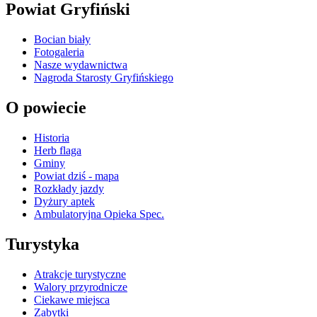
Powiat Gryfiński
Bocian biały
Fotogaleria
Nasze wydawnictwa
Nagroda Starosty Gryfińskiego
O powiecie
Historia
Herb flaga
Gminy
Powiat dziś - mapa
Rozkłady jazdy
Dyżury aptek
Ambulatoryjna Opieka Spec.
Turystyka
Atrakcje turystyczne
Walory przyrodnicze
Ciekawe miejsca
Zabytki