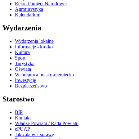
Rejon Pamięci Narodowej
Agroturystyka
Kalendarium
Wydarzenia
Wydarzenia lokalne
Informacje - krótko
Kultura
Sport
Turystyka
Oświata
Współpraca polsko-niemiecka
Inwestycje
Bezpieczeństwo
Starostwo
BIP
Kontakt
Władze Powiatu / Rada Powiatu
ePUAP
Jak załatwić sprawę