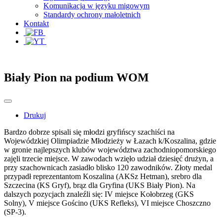
Komunikacja w języku migowym
Standardy ochrony małoletnich
Kontakt
Biały Pion na podium WOM
Drukuj
Bardzo dobrze spisali się młodzi gryfińscy szachiści na
Wojewódzkiej Olimpiadzie Młodzieży w Łazach k/Koszalina, gdzie
w gronie najlepszych klubów województwa zachodniopomorskiego
zajęli trzecie miejsce. W zawodach wzięło udział dziesięć drużyn, a
przy szachownicach zasiadło blisko 120 zawodników. Złoty medal
przypadł reprezentantom Koszalina (AKSz Hetman), srebro dla
Szczecina (KS Gryf), brąz dla Gryfina (UKS Biały Pion). Na
dalszych pozycjach znaleźli się: IV miejsce Kołobrzeg (GKS
Solny), V miejsce Gościno (UKS Refleks), VI miejsce Choszczno
(SP-3).