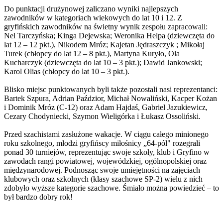
Do punktacji drużynowej zaliczano wyniki najlepszych
zawodników w kategoriach wiekowych do lat 10 i 12. Z
gryfińskich zawodników na świetny wynik zespołu zapracowali:
Nel Tarczyńska; Kinga Dejewska; Weronika Helpa (dziewczęta do
lat 12 – 12 pkt.), Nikodem Mróz; Kajetan Jędraszczyk ; Mikołaj
Turek (chłopcy do lat 12 – 8 pkt.), Martyna Kuryło, Ola
Kucharczyk (dziewczęta do lat 10 – 3 pkt.); Dawid Jankowski;
Karol Olias (chłopcy do lat 10 – 3 pkt.).
Blisko miejsc punktowanych byli także pozostali nasi reprezentanci:
Bartek Szpura, Adrian Paździor, Michał Nowaliński, Kacper Kożan
i Dominik Mróz (C-12) oraz Adam Hajdaś, Gabriel Jazukiewicz,
Cezary Chodyniecki, Szymon Wieligórka i Łukasz Ossoliński.
Przed szachistami zasłużone wakacje. W ciągu całego minionego
roku szkolnego, młodzi gryfińscy miłośnicy „64-pól" rozegrali
ponad 30 turniejów, reprezentując swoje szkoły, klub i Gryfino w
zawodach rangi powiatowej, wojewódzkiej, ogólnopolskiej oraz
międzynarodowej. Podnosząc swoje umiejętności na zajęciach
klubowych oraz szkolnych (klasy szachowe SP-2) wielu z nich
zdobyło wyższe kategorie szachowe. Śmiało można powiedzieć – to
był bardzo dobry rok!