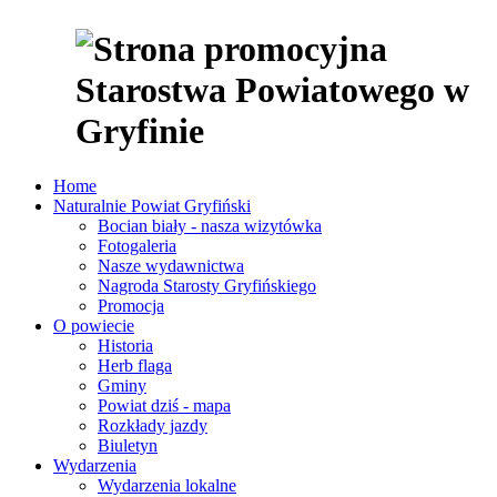
Home
Naturalnie Powiat Gryfiński
Bocian biały - nasza wizytówka
Fotogaleria
Nasze wydawnictwa
Nagroda Starosty Gryfińskiego
Promocja
O powiecie
Historia
Herb flaga
Gminy
Powiat dziś - mapa
Rozkłady jazdy
Biuletyn
Wydarzenia
Wydarzenia lokalne