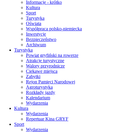
Informacje - krótko
Kultura
Sport
Turystyka
Oświata
Współpraca polsko-niemiecka
Inwestycje
Bezpieczeństwo
Archiwum
Turystyka
Powiat gryfiński na rowerze
Atrakcje turystyczne
Walory przyrodnicze
Ciekawe miejsca
Zabytki
Rejon Pamięci Narodowej
Agroturystyka
Rozkłady jazdy
Kalendarium
Wydarzenia
Kultura
Wydarzenia
Repertuar Kina GRYF
Sport
Wydarzenia