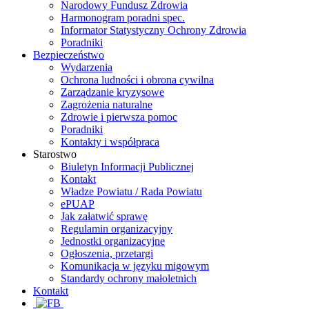
Narodowy Fundusz Zdrowia
Harmonogram poradni spec.
Informator Statystyczny Ochrony Zdrowia
Poradniki
Bezpieczeństwo
Wydarzenia
Ochrona ludności i obrona cywilna
Zarządzanie kryzysowe
Zagrożenia naturalne
Zdrowie i pierwsza pomoc
Poradniki
Kontakty i współpraca
Starostwo
Biuletyn Informacji Publicznej
Kontakt
Władze Powiatu / Rada Powiatu
ePUAP
Jak załatwić sprawę
Regulamin organizacyjny
Jednostki organizacyjne
Ogłoszenia, przetargi
Komunikacja w języku migowym
Standardy ochrony małoletnich
Kontakt