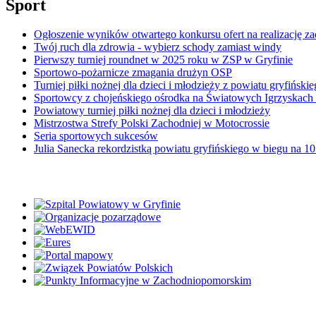
Sport
Ogłoszenie wyników otwartego konkursu ofert na realizację z
Twój ruch dla zdrowia - wybierz schody zamiast windy
Pierwszy turniej roundnet w 2025 roku w ZSP w Gryfinie
Sportowo-pożarnicze zmagania drużyn OSP
Turniej piłki nożnej dla dzieci i młodzieży z powiatu gryfińskieg
Sportowcy z chojeńskiego ośrodka na Światowych Igrzyskach
Powiatowy turniej piłki nożnej dla dzieci i młodzieży
Mistrzostwa Strefy Polski Zachodniej w Motocrossie
Seria sportowych sukcesów
Julia Sanecka rekordzistką powiatu gryfińskiego w biegu na 1