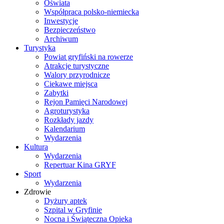
Oświata
Współpraca polsko-niemiecka
Inwestycje
Bezpieczeństwo
Archiwum
Turystyka
Powiat gryfiński na rowerze
Atrakcje turystyczne
Walory przyrodnicze
Ciekawe miejsca
Zabytki
Rejon Pamięci Narodowej
Agroturystyka
Rozkłady jazdy
Kalendarium
Wydarzenia
Kultura
Wydarzenia
Repertuar Kina GRYF
Sport
Wydarzenia
Zdrowie
Dyżury aptek
Szpital w Gryfinie
Nocna i Świąteczna Opieka