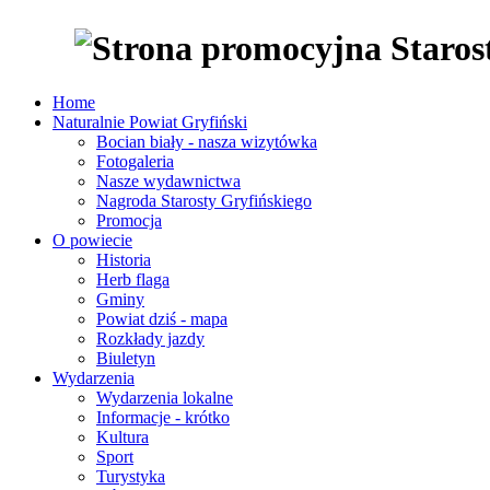
Home
Naturalnie Powiat Gryfiński
Bocian biały - nasza wizytówka
Fotogaleria
Nasze wydawnictwa
Nagroda Starosty Gryfińskiego
Promocja
O powiecie
Historia
Herb flaga
Gminy
Powiat dziś - mapa
Rozkłady jazdy
Biuletyn
Wydarzenia
Wydarzenia lokalne
Informacje - krótko
Kultura
Sport
Turystyka