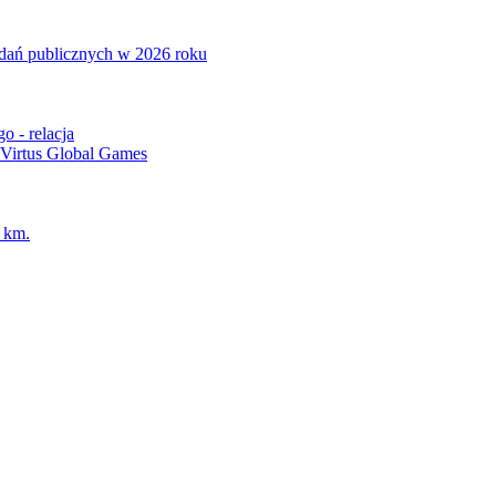
adań publicznych w 2026 roku
o - relacja
 Virtus Global Games
0 km.