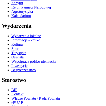
Zabytki
Rejon Pamięci Narodowej
Agroturystyka
Kalendarium
Wydarzenia
Wydarzenia lokalne
Informacje - krótko
Kultura
Sport
Turystyka
Oświata
Współpraca polsko-niemiecka
Inwestycje
Bezpieczeństwo
Starostwo
BIP
Kontakt
Władze Powiatu / Rada Powiatu
ePUAP