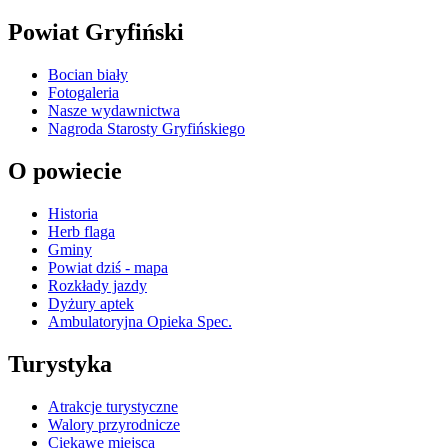
Powiat Gryfiński
Bocian biały
Fotogaleria
Nasze wydawnictwa
Nagroda Starosty Gryfińskiego
O powiecie
Historia
Herb flaga
Gminy
Powiat dziś - mapa
Rozkłady jazdy
Dyżury aptek
Ambulatoryjna Opieka Spec.
Turystyka
Atrakcje turystyczne
Walory przyrodnicze
Ciekawe miejsca