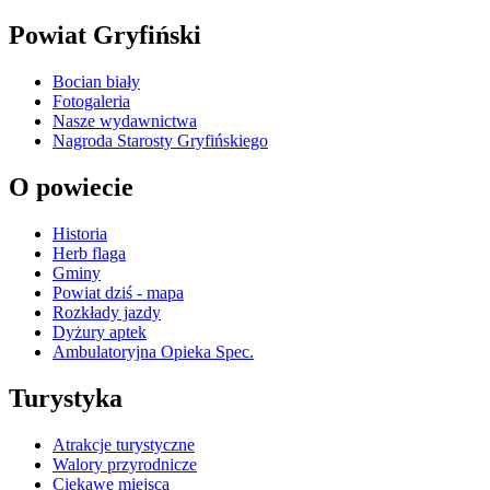
Powiat Gryfiński
Bocian biały
Fotogaleria
Nasze wydawnictwa
Nagroda Starosty Gryfińskiego
O powiecie
Historia
Herb flaga
Gminy
Powiat dziś - mapa
Rozkłady jazdy
Dyżury aptek
Ambulatoryjna Opieka Spec.
Turystyka
Atrakcje turystyczne
Walory przyrodnicze
Ciekawe miejsca