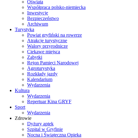
Oświata
Współpraca polsko-niemiecka
Inwestycje
Bezpieczeństwo
Archiwum
Turystyka
Powiat gryfiński na rowerze
Atrakcje turystyczne
Walory przyrodnicze
Ciekawe miejsca
Zabytki
Rejon Pamięci Narodowej
Agroturystyka
Rozkłady jazdy
Kalendarium
Wydarzenia
Kultura
Wydarzenia
Repertuar Kina GRYF
Sport
Wydarzenia
Zdrowie
Dyżury aptek
Szpital w Gryfinie
Nocna i Świąteczna Opieka