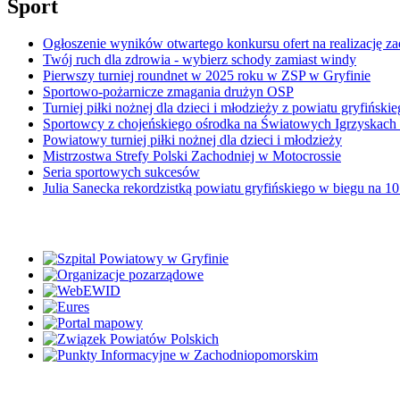
Sport
Ogłoszenie wyników otwartego konkursu ofert na realizację z
Twój ruch dla zdrowia - wybierz schody zamiast windy
Pierwszy turniej roundnet w 2025 roku w ZSP w Gryfinie
Sportowo-pożarnicze zmagania drużyn OSP
Turniej piłki nożnej dla dzieci i młodzieży z powiatu gryfińskieg
Sportowcy z chojeńskiego ośrodka na Światowych Igrzyskach
Powiatowy turniej piłki nożnej dla dzieci i młodzieży
Mistrzostwa Strefy Polski Zachodniej w Motocrossie
Seria sportowych sukcesów
Julia Sanecka rekordzistką powiatu gryfińskiego w biegu na 1