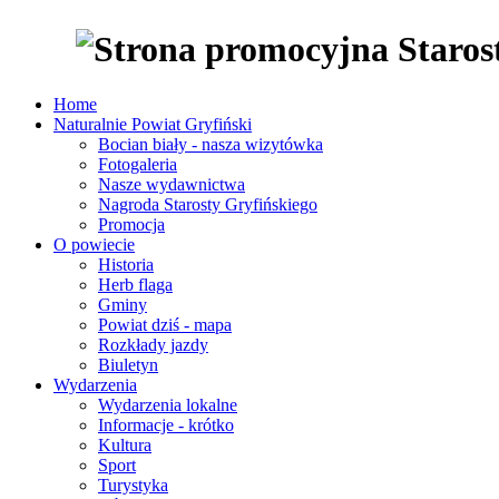
Home
Naturalnie Powiat Gryfiński
Bocian biały - nasza wizytówka
Fotogaleria
Nasze wydawnictwa
Nagroda Starosty Gryfińskiego
Promocja
O powiecie
Historia
Herb flaga
Gminy
Powiat dziś - mapa
Rozkłady jazdy
Biuletyn
Wydarzenia
Wydarzenia lokalne
Informacje - krótko
Kultura
Sport
Turystyka