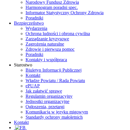
Narodowy Fundusz Zdrowia
Harmonogram poradni spec.
Informator Statystyczny Ochrony Zdrowia
Poradniki
Bezpieczeństwo
Wydarzenia
Ochrona ludności i obrona cywilna
Zarządzanie kryzysowe
Zagrożenia naturalne
Zdrowie i pierwsza pomoc
Poradniki
Kontakty i współpraca
Starostwo
Biuletyn Informacji Publicznej
Kontakt
Władze Powiatu / Rada Powiatu
ePUAP
Jak załatwić sprawę
Regulamin organizacyjny
Jednostki organizacyjne
Ogłoszenia, przetargi
Komunikacja w języku migowym
Standardy ochrony małoletnich
Kontakt