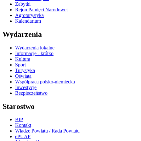
Zabytki
Rejon Pamięci Narodowej
Agroturystyka
Kalendarium
Wydarzenia
Wydarzenia lokalne
Informacje - krótko
Kultura
Sport
Turystyka
Oświata
Współpraca polsko-niemiecka
Inwestycje
Bezpieczeństwo
Starostwo
BIP
Kontakt
Władze Powiatu / Rada Powiatu
ePUAP