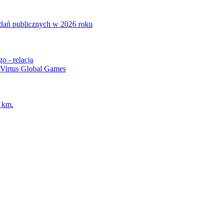
adań publicznych w 2026 roku
o - relacja
 Virtus Global Games
0 km.