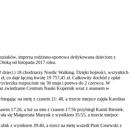
buziaków, impreza rodzinno-sportowa dedykowana dzieciom z
Otoką od listopada 2017 roku.
dzieci i 18 chodziarzy Nordic Walking. Dzięki hojności, wszystkich
zł, co daje łączną kwotę 19 757,45 zł. Całkowity dochód z opłat
ycieczka rozpocznie się 30 maja i potrwa do 2 czerwca. W
raz zwiedzanie Centrum Nauki Kopernik wraz z seansem w
egając na metę z czasem 21: 48, a trzecie miejsce zajęła Karolina
em 17:26, a tuż za nim z czasem 17:56 przybiegł Kamil Bieniek.
ła się Małgorzata Masynk z wynikiem 35:55, a trzecie miejsce
ik z wynikiem 39:40, a trzeci na metę wszedł Piotr Gniewski z