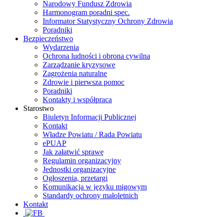
Narodowy Fundusz Zdrowia
Harmonogram poradni spec.
Informator Statystyczny Ochrony Zdrowia
Poradniki
Bezpieczeństwo
Wydarzenia
Ochrona ludności i obrona cywilna
Zarządzanie kryzysowe
Zagrożenia naturalne
Zdrowie i pierwsza pomoc
Poradniki
Kontakty i współpraca
Starostwo
Biuletyn Informacji Publicznej
Kontakt
Władze Powiatu / Rada Powiatu
ePUAP
Jak załatwić sprawę
Regulamin organizacyjny
Jednostki organizacyjne
Ogłoszenia, przetargi
Komunikacja w języku migowym
Standardy ochrony małoletnich
Kontakt