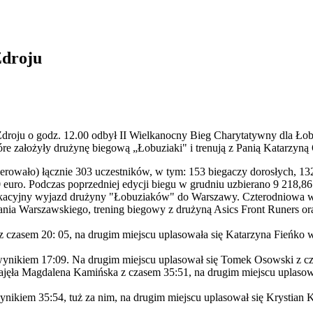
Zdroju
Zdroju o godz. 12.00 odbył II Wielkanocny Bieg Charytatywny dla Ło
 założyły drużynę biegową „Łobuziaki" i trenują z Panią Katarzyną 
rowało) łącznie 303 uczestników, w tym: 153 biegaczy dorosłych, 132 
 euro. Podczas poprzedniej edycji biegu w grudniu uzbierano 9 218,86 
 wakacyjny wyjazd drużyny "Łobuziaków" do Warszawy. Czterodniowa w
ia Warszawskiego, trening biegowy z drużyną Asics Front Runers o
 czasem 20: 05, na drugim miejscu uplasowała się Katarzyna Fieńko wbi
nikiem 17:09. Na drugim miejscu uplasował się Tomek Osowski z czas
jęła Magdalena Kamińska z czasem 35:51, na drugim miejscu uplasowa
iem 35:54, tuż za nim, na drugim miejscu uplasował się Krystian Kub