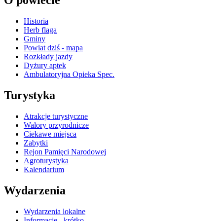
O powiecie
Historia
Herb flaga
Gminy
Powiat dziś - mapa
Rozkłady jazdy
Dyżury aptek
Ambulatoryjna Opieka Spec.
Turystyka
Atrakcje turystyczne
Walory przyrodnicze
Ciekawe miejsca
Zabytki
Rejon Pamięci Narodowej
Agroturystyka
Kalendarium
Wydarzenia
Wydarzenia lokalne
Informacje - krótko