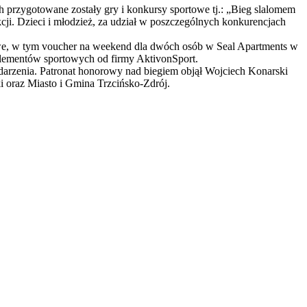
h przygotowane zostały gry i konkursy sportowe tj.: „Bieg slalomem
cji. Dzieci i młodzież, za udział w poszczególnych konkurencjach
owe, w tym voucher na weekend dla dwóch osób w Seal Apartments w
lementów sportowych od firmy AktivonSport.
darzenia. Patronat honorowy nad biegiem objął Wojciech Konarski
 oraz Miasto i Gmina Trzcińsko-Zdrój.