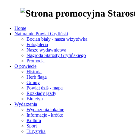
Home
Naturalnie Powiat Gryfiński
Bocian biały - nasza wizytówka
Fotogaleria
Nasze wydawnictwa
Nagroda Starosty Gryfińskiego
Promocja
O powiecie
Historia
Herb flaga
Gminy
Powiat dziś - mapa
Rozkłady jazdy
Biuletyn
Wydarzenia
Wydarzenia lokalne
Informacje - krótko
Kultura
Sport
Turystyka