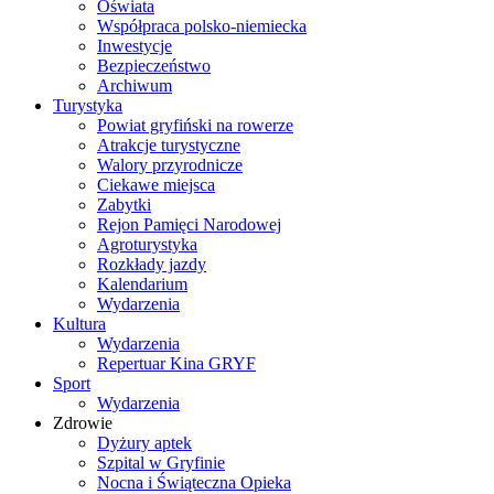
Oświata
Współpraca polsko-niemiecka
Inwestycje
Bezpieczeństwo
Archiwum
Turystyka
Powiat gryfiński na rowerze
Atrakcje turystyczne
Walory przyrodnicze
Ciekawe miejsca
Zabytki
Rejon Pamięci Narodowej
Agroturystyka
Rozkłady jazdy
Kalendarium
Wydarzenia
Kultura
Wydarzenia
Repertuar Kina GRYF
Sport
Wydarzenia
Zdrowie
Dyżury aptek
Szpital w Gryfinie
Nocna i Świąteczna Opieka