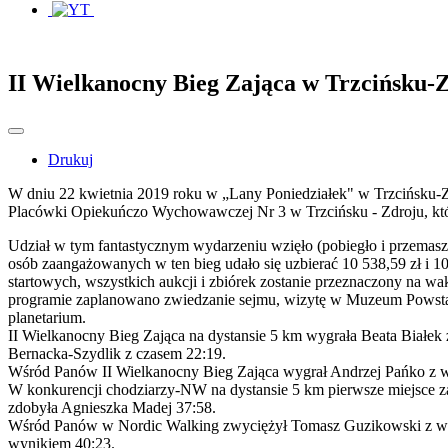
II Wielkanocny Bieg Zająca w Trzcińsku-
Drukuj
W dniu 22 kwietnia 2019 roku w „Lany Poniedziałek" w Trzcińsku-
Placówki Opiekuńczo Wychowawczej Nr 3 w Trzcińsku - Zdroju, które
Udział w tym fantastycznym wydarzeniu wzięło (pobiegło i przemasze
osób zaangażowanych w ten bieg udało się uzbierać 10 538,59 zł i 10
startowych, wszystkich aukcji i zbiórek zostanie przeznaczony na
programie zaplanowano zwiedzanie sejmu, wizytę w Muzeum Powstan
planetarium.
II Wielkanocny Bieg Zająca na dystansie 5 km wygrała Beata Białek z
Bernacka-Szydlik z czasem 22:19.
Wśród Panów II Wielkanocny Bieg Zająca wygrał Andrzej Pańko z wy
W konkurencji chodziarzy-NW na dystansie 5 km pierwsze miejsce za
zdobyła Agnieszka Madej 37:58.
Wśród Panów w Nordic Walking zwyciężył Tomasz Guzikowski z wynik
wynikiem 40:23.