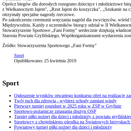
Oprócz biegów dla dorosłych rozegrano dziecięce i młodzieżowe bieg
z Wielkanocnym Jajem", „Rzut Jajem do koszyczka", „Szukanie na cza
otrzymały specjalne nagrody rzeczowe.
Po zakończeniu ceremonii wręczania nagród dla zwycięzców, wśród 
Międzywodziu. Każdy z uczestników biorący udział w II Wielkanoc
Stowarzyszenie Sportowe „Fani Formy" serdecznie dziękują władzom 
Starosta Powiatu Gryfińskiego. Współorganizatorami wydarzenia zo
Źródło: Stowarzyszenia Sportowego „Fani Formy"
Sport
Opublikowano: 25 kwietnia 2019
Sport
Ogłoszenie wyników otwartego konkursu ofert na realizację z
Twój ruch dla zdrowia - wybierz schody zamiast windy
Pierwszy turniej roundnet w 2025 roku w ZSP w Gryfinie
Sportowo-pożarnicze zmagania drużyn OSP
Turniej piłki nożnej dla dzieci i młodzieży z powiatu gryfińskieg
Sportowcy z chojeńskiego ośrodka na Światowych Igrzyskach
Powiatowy turniej piłki nożnej dla dzieci i młodzieży