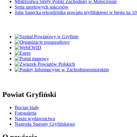
Mistrzostwa Strefy Polski Zachodniej w Motocrossie
Seria sportowych sukcesów
Julia Sanecka rekordzistką powiatu gryfińskiego w biegu na 1
Powiat Gryfiński
Bocian biały
Fotogaleria
Nasze wydawnictwa
Nagroda Starosty Gryfińskiego