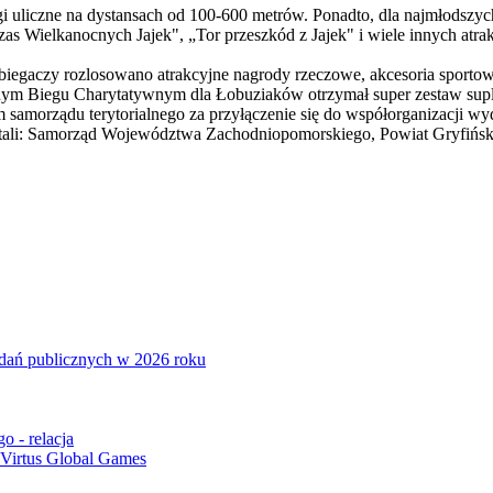
i uliczne na dystansach od 100-600 metrów. Ponadto, dla najmłodszyc
s Wielkanocnych Jajek", „Tor przeszkód z Jajek" i wiele innych atrak
biegaczy rozlosowano atrakcyjne nagrody rzeczowe, akcesoria sport
nym Biegu Charytatywnym dla Łobuziaków otrzymał super zestaw sup
samorządu terytorialnego za przyłączenie się do współorganizacji wy
stali: Samorząd Województwa Zachodniopomorskiego, Powiat Gryfiński
adań publicznych w 2026 roku
o - relacja
 Virtus Global Games