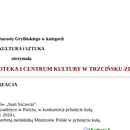
arosty Gryfińskiego w kategorii
KULTURA i SZTUKA
otrzymała
IOTEKA I CENTRUM KULTURY W TRZCIŃSKU-Z
REACJA
w „Start Szczecin".
atletyce w Paryżu, w konkurencji pchnięcie kulą.
w 2024 r.
srebrną medalistką Mistrzostw Polski w pchnięciu kulą.