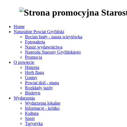
Home
Naturalnie Powiat Gryfiński
Bocian biały - nasza wizytówka
Fotogaleria
Nasze wydawnictwa
Nagroda Starosty Gryfińskiego
Promocja
O powiecie
Historia
Herb flaga
Gminy
Powiat dziś - mapa
Rozkłady jazdy
Biuletyn
Wydarzenia
Wydarzenia lokalne
Informacje - krótko
Kultura
Sport
Turystyka