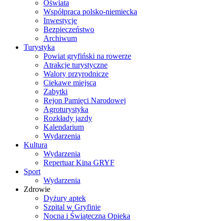
Oświata
Współpraca polsko-niemiecka
Inwestycje
Bezpieczeństwo
Archiwum
Turystyka
Powiat gryfiński na rowerze
Atrakcje turystyczne
Walory przyrodnicze
Ciekawe miejsca
Zabytki
Rejon Pamięci Narodowej
Agroturystyka
Rozkłady jazdy
Kalendarium
Wydarzenia
Kultura
Wydarzenia
Repertuar Kina GRYF
Sport
Wydarzenia
Zdrowie
Dyżury aptek
Szpital w Gryfinie
Nocna i Świąteczna Opieka