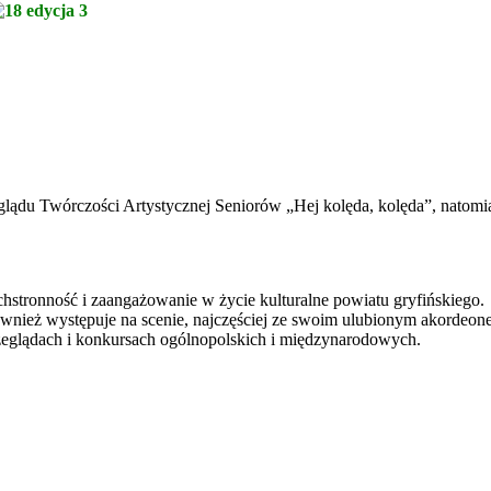
zeglądu Twórczości Artystycznej Seniorów „Hej kolęda, kolęda”, nato
stronność i zaangażowanie w życie kulturalne powiatu gryfińskiego.
nież występuje na scenie, najczęściej ze swoim ulubionym akordeon
rzeglądach i konkursach ogólnopolskich i międzynarodowych.