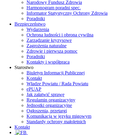
Narodowy Fundusz Zdrowia
Harmonogram poradni spec.
Informator Statystyczny Ochrony Zdrowia
Poradniki
Bezpieczeństwo
Wydarzenia
Ochrona ludności i obrona cywilna
Zarządzanie kryzysowe
Zagrożenia naturalne
Zdrowie i pierwsza pomoc
Poradniki
Kontakty i współpraca
Starostwo
Biuletyn Informacji Publicznej
Kontakt
Władze Powiatu / Rada Powiatu
ePUAP
Jak załatwić sprawę
Regulamin organizacyjny
Jednostki organizacyjne
Ogłoszenia, przetargi
Komunikacja w języku migowym
Standardy ochrony małoletnich
Kontakt