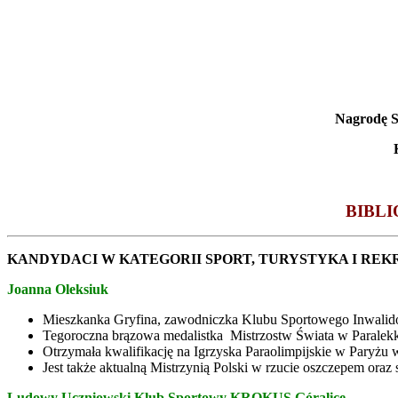
Nagrodę St
BIBL
KANDYDACI W KATEGORII SPORT, TURYSTYKA I REK
Joanna Oleksiuk
Mieszkanka Gryfina, zawodniczka Klubu Sportowego Inwalidó
Tegoroczna brązowa medalistka Mistrzostw Świata w Paralekko
Otrzymała kwalifikację na Igrzyska Paraolimpijskie w Paryżu 
Jest także aktualną Mistrzynią Polski w rzucie oszczepem oraz 
Ludowy Uczniowski Klub Sportowy KROKUS Góralice