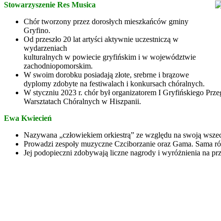
Stowarzyszenie Res Musica
Chór tworzony przez dorosłych mieszkańców gminy
Gryfino.
Od przeszło 20 lat artyści aktywnie uczestniczą w
wydarzeniach
kulturalnych w powiecie gryfińskim i w województwie
zachodniopomorskim.
W swoim dorobku posiadają złote, srebrne i brązowe
dyplomy zdobyte na festiwalach i konkursach chóralnych.
W styczniu 2023 r. chór był organizatorem I Gryfińskiego Pr
Warsztatach Chóralnych w Hiszpanii.
Ewa Kwiecień
Nazywana „człowiekiem orkiestrą” ze względu na swoją wszech
Prowadzi zespoły muzyczne Czciborzanie oraz Gama. Sama rów
Jej podopieczni zdobywają liczne nagrody i wyróżnienia na p