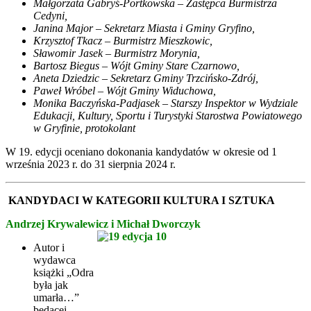
Małgorzata Gabryś-Portkowska – Zastępca Burmistrza
Cedyni,
Janina Major – Sekretarz Miasta i Gminy Gryfino,
Krzysztof Tkacz – Burmistrz Mieszkowic,
Sławomir Jasek – Burmistrz Morynia,
Bartosz Biegus – Wójt Gminy Stare Czarnowo,
Aneta Dziedzic – Sekretarz Gminy Trzcińsko-Zdrój,
Paweł Wróbel – Wójt Gminy Widuchowa,
Monika Baczyńska-Padjasek – Starszy Inspektor w Wydziale
Edukacji, Kultury, Sportu i Turystyki Starostwa Powiatowego
w Gryfinie, protokolant
W 19. edycji oceniano dokonania kandydatów w okresie od 1
września 2023 r. do 31 sierpnia 2024 r.
KANDYDACI W KATEGORII KULTURA I SZTUKA
Andrzej Krywalewicz i Michał Dworczyk
Autor i
wydawca
książki „Odra
była jak
umarła…”
będącej