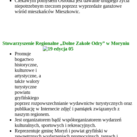
Ciekawym pomysłem Ośrodka jest dawanie drugiego życia
niepotrzebnym rzeczom poprzez wyprzedaże garażowe
wśród mieszkańców Mieszkowic.
Stowarzyszenie Regionalne „Dolne Zakole Odry” w Moryniu
Promuje
bogactwo
historyczne,
kulturowe i
artystyczne, a
także walory
turystyczne
powiatu
gryfińskiego
poprzez rozpowszechnianie wydawnictw turystycznych oraz
publikację w Internecie zdjęć i pamiątek związanych z
naszym regionem.
Jest organizatorem bądź współorganizatorem wydarzeń
kulturalnych, sportowych i rekreacyjnych.
Reprezentuje gminę Moryń i powiat gryfiński w
zewnętrznych wydarzeniach promocyjnych, targach i