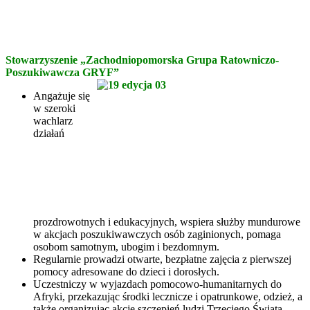
Stowarzyszenie „Zachodniopomorska Grupa Ratowniczo-
Poszukiwawcza GRYF”
Angażuje się
w szeroki
wachlarz
działań
prozdrowotnych i edukacyjnych, wspiera służby mundurowe
w akcjach poszukiwawczych osób zaginionych, pomaga
osobom samotnym, ubogim i bezdomnym.
Regularnie prowadzi otwarte, bezpłatne zajęcia z pierwszej
pomocy adresowane do dzieci i dorosłych.
Uczestniczy w wyjazdach pomocowo-humanitarnych do
Afryki, przekazując środki lecznicze i opatrunkowe, odzież, a
także organizując akcje szczepień ludzi Trzeciego Świata.