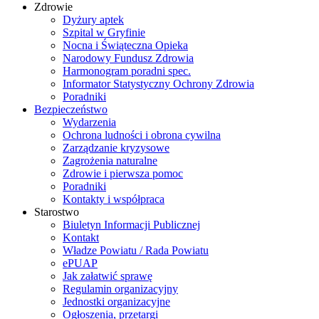
Zdrowie
Dyżury aptek
Szpital w Gryfinie
Nocna i Świąteczna Opieka
Narodowy Fundusz Zdrowia
Harmonogram poradni spec.
Informator Statystyczny Ochrony Zdrowia
Poradniki
Bezpieczeństwo
Wydarzenia
Ochrona ludności i obrona cywilna
Zarządzanie kryzysowe
Zagrożenia naturalne
Zdrowie i pierwsza pomoc
Poradniki
Kontakty i współpraca
Starostwo
Biuletyn Informacji Publicznej
Kontakt
Władze Powiatu / Rada Powiatu
ePUAP
Jak załatwić sprawę
Regulamin organizacyjny
Jednostki organizacyjne
Ogłoszenia, przetargi