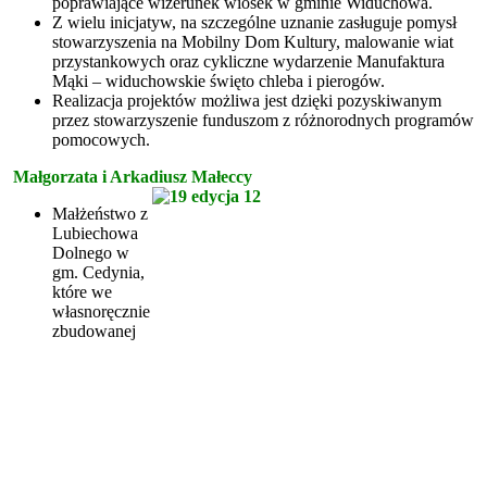
poprawiające wizerunek wiosek w gminie Widuchowa.
Z wielu inicjatyw, na szczególne uznanie zasługuje pomysł
stowarzyszenia na Mobilny Dom Kultury, malowanie wiat
przystankowych oraz cykliczne wydarzenie Manufaktura
Mąki – widuchowskie święto chleba i pierogów.
Realizacja projektów możliwa jest dzięki pozyskiwanym
przez stowarzyszenie funduszom z różnorodnych programów
pomocowych.
Małgorzata i Arkadiusz Małeccy
Małżeństwo z
Lubiechowa
Dolnego w
gm. Cedynia,
które we
własnoręcznie
zbudowanej