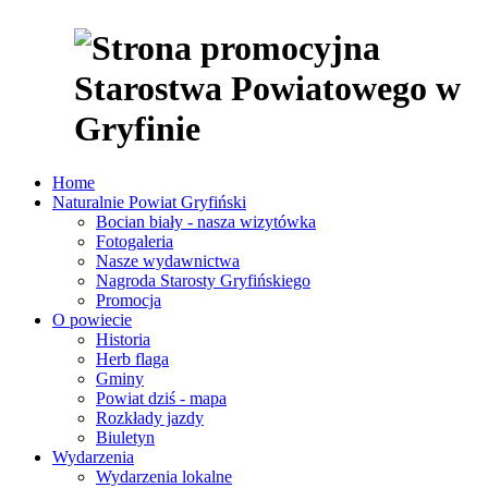
Home
Naturalnie Powiat Gryfiński
Bocian biały - nasza wizytówka
Fotogaleria
Nasze wydawnictwa
Nagroda Starosty Gryfińskiego
Promocja
O powiecie
Historia
Herb flaga
Gminy
Powiat dziś - mapa
Rozkłady jazdy
Biuletyn
Wydarzenia
Wydarzenia lokalne