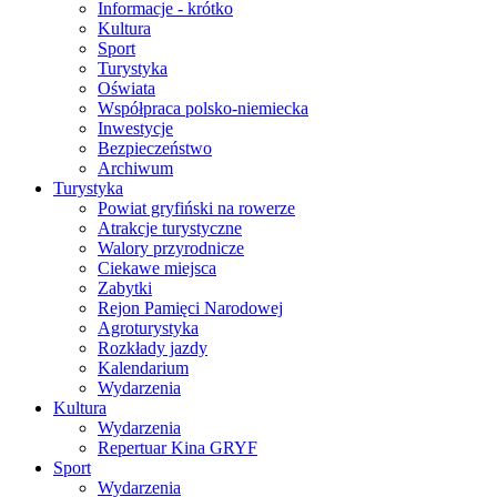
Informacje - krótko
Kultura
Sport
Turystyka
Oświata
Współpraca polsko-niemiecka
Inwestycje
Bezpieczeństwo
Archiwum
Turystyka
Powiat gryfiński na rowerze
Atrakcje turystyczne
Walory przyrodnicze
Ciekawe miejsca
Zabytki
Rejon Pamięci Narodowej
Agroturystyka
Rozkłady jazdy
Kalendarium
Wydarzenia
Kultura
Wydarzenia
Repertuar Kina GRYF
Sport
Wydarzenia