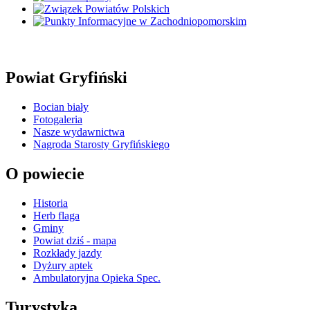
Powiat Gryfiński
Bocian biały
Fotogaleria
Nasze wydawnictwa
Nagroda Starosty Gryfińskiego
O powiecie
Historia
Herb flaga
Gminy
Powiat dziś - mapa
Rozkłady jazdy
Dyżury aptek
Ambulatoryjna Opieka Spec.
Turystyka