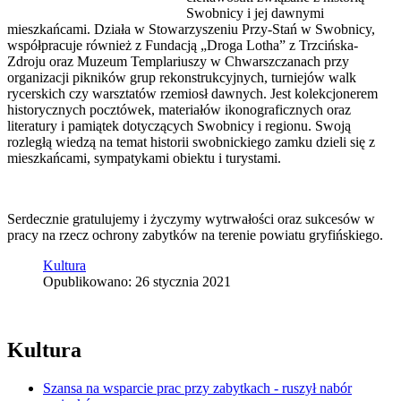
Swobnicy i jej dawnymi
mieszkańcami. Działa w Stowarzyszeniu Przy-Stań w Swobnicy,
współpracuje również z Fundacją „Droga Lotha” z Trzcińska-
Zdroju oraz Muzeum Templariuszy w Chwarszczanach przy
organizacji pikników grup rekonstrukcyjnych, turniejów walk
rycerskich czy warsztatów rzemiosł dawnych. Jest kolekcjonerem
historycznych pocztówek, materiałów ikonograficznych oraz
literatury i pamiątek dotyczących Swobnicy i regionu. Swoją
rozległą wiedzą na temat historii swobnickiego zamku dzieli się z
mieszkańcami, sympatykami obiektu i turystami.
Serdecznie gratulujemy i życzymy wytrwałości oraz sukcesów w
pracy na rzecz ochrony zabytków na terenie powiatu gryfińskiego.
Kultura
Opublikowano: 26 stycznia 2021
Kultura
Szansa na wsparcie prac przy zabytkach - ruszył nabór