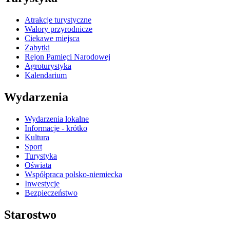
Atrakcje turystyczne
Walory przyrodnicze
Ciekawe miejsca
Zabytki
Rejon Pamięci Narodowej
Agroturystyka
Kalendarium
Wydarzenia
Wydarzenia lokalne
Informacje - krótko
Kultura
Sport
Turystyka
Oświata
Współpraca polsko-niemiecka
Inwestycje
Bezpieczeństwo
Starostwo