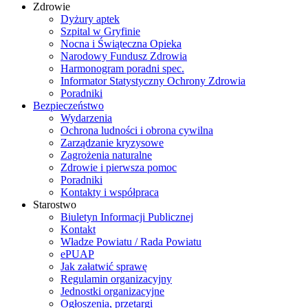
Zdrowie
Dyżury aptek
Szpital w Gryfinie
Nocna i Świąteczna Opieka
Narodowy Fundusz Zdrowia
Harmonogram poradni spec.
Informator Statystyczny Ochrony Zdrowia
Poradniki
Bezpieczeństwo
Wydarzenia
Ochrona ludności i obrona cywilna
Zarządzanie kryzysowe
Zagrożenia naturalne
Zdrowie i pierwsza pomoc
Poradniki
Kontakty i współpraca
Starostwo
Biuletyn Informacji Publicznej
Kontakt
Władze Powiatu / Rada Powiatu
ePUAP
Jak załatwić sprawę
Regulamin organizacyjny
Jednostki organizacyjne
Ogłoszenia, przetargi