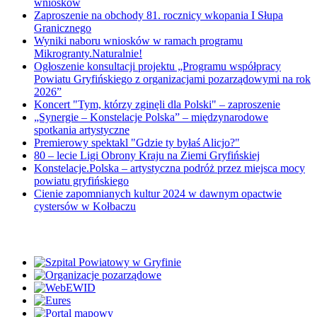
wniosków
Zaproszenie na obchody 81. rocznicy wkopania I Słupa
Granicznego
Wyniki naboru wniosków w ramach programu
Mikrogranty.Naturalnie!
Ogłoszenie konsultacji projektu „Programu współpracy
Powiatu Gryfińskiego z organizacjami pozarządowymi na rok
2026”
Koncert "Tym, którzy zginęli dla Polski" – zaproszenie
„Synergie – Konstelacje Polska” – międzynarodowe
spotkania artystyczne
Premierowy spektakl "Gdzie ty byłaś Alicjo?"
80 – lecie Ligi Obrony Kraju na Ziemi Gryfińskiej
Konstelacje.Polska – artystyczna podróż przez miejsca mocy
powiatu gryfińskiego
Cienie zapomnianych kultur 2024 w dawnym opactwie
cystersów w Kołbaczu