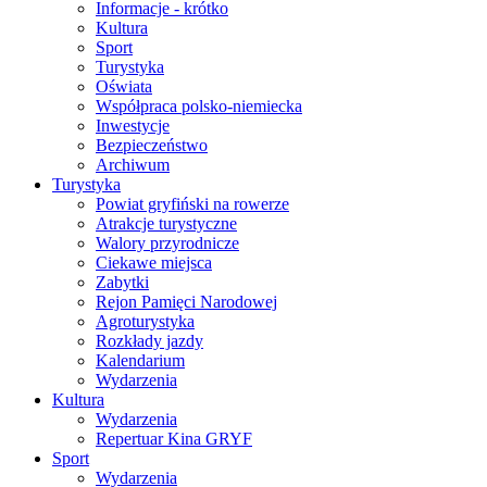
Informacje - krótko
Kultura
Sport
Turystyka
Oświata
Współpraca polsko-niemiecka
Inwestycje
Bezpieczeństwo
Archiwum
Turystyka
Powiat gryfiński na rowerze
Atrakcje turystyczne
Walory przyrodnicze
Ciekawe miejsca
Zabytki
Rejon Pamięci Narodowej
Agroturystyka
Rozkłady jazdy
Kalendarium
Wydarzenia
Kultura
Wydarzenia
Repertuar Kina GRYF
Sport
Wydarzenia