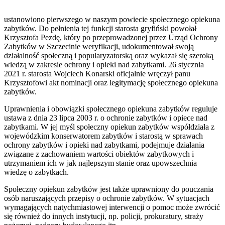
ustanowiono pierwszego w naszym powiecie społecznego opiekuna
zabytków. Do pełnienia tej funkcji starosta gryfiński powołał
Krzysztofa Pezdę, który po przeprowadzonej przez Urząd Ochrony
Zabytków w Szczecinie weryfikacji, udokumentował swoją
działalność społeczną i popularyzatorską oraz wykazał się szeroką
wiedzą w zakresie ochrony i opieki nad zabytkami. 26 stycznia
2021 r. starosta Wojciech Konarski oficjalnie wręczył panu
Krzysztofowi akt nominacji oraz legitymację społecznego opiekuna
zabytków.
Uprawnienia i obowiązki społecznego opiekuna zabytków reguluje
ustawa z dnia 23 lipca 2003 r. o ochronie zabytków i opiece nad
zabytkami. W jej myśl społeczny opiekun zabytków współdziała z
wojewódzkim konserwatorem zabytków i starostą w sprawach
ochrony zabytków i opieki nad zabytkami, podejmuje działania
związane z zachowaniem wartości obiektów zabytkowych i
utrzymaniem ich w jak najlepszym stanie oraz upowszechnia
wiedzę o zabytkach.
Społeczny opiekun zabytków jest także uprawniony do pouczania
osób naruszających przepisy o ochronie zabytków. W sytuacjach
wymagających natychmiastowej interwencji o pomoc może zwrócić
się również do innych instytucji, np. policji, prokuratury, straży