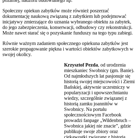
pożarnej, nadzoru budowlanego itp.
Społeczny opiekun zabytków może również poszerzać
dokumentację naukową związaną z zabytkiem lub podejmować
inicjatywy zmierzające do uznania wybranego obiektu za zabytek,
do jego zabezpieczenia, konserwacji, odbudowy czy rekonstrukcji.
Może nawet starać się o pozyskanie funduszy na tego typu zabiegi.
Równie ważnym zadaniem społecznego opiekuna zabytków jest
szerokie propagowanie piękna i wartości obiektów zabytkowych w
swojej okolicy.
Krzysztof Pezda
, od urodzenia
mieszkaniec Swobnicy (gm. Banie).
Od najmłodszych lat pasjonuje się
historią swojej miejscowości i Ziemi
Bańskiej, aktywnie uczestniczy w
popularyzacji i upowszechnianiu
wiedzy, szczególnie związanej z
historią zamku joannitów w
Swobnicy. Na portalu
społecznościowym Facebook
prowadzi fanpage „Wildenbruch –
Swobnica jakiej nie znacie”, gdzie
publikuje swoje zbiory oraz
ciekawostki związane z historią