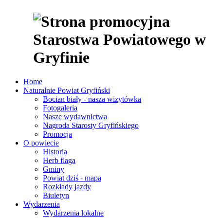
Home
Naturalnie Powiat Gryfiński
Bocian biały - nasza wizytówka
Fotogaleria
Nasze wydawnictwa
Nagroda Starosty Gryfińskiego
Promocja
O powiecie
Historia
Herb flaga
Gminy
Powiat dziś - mapa
Rozkłady jazdy
Biuletyn
Wydarzenia
Wydarzenia lokalne