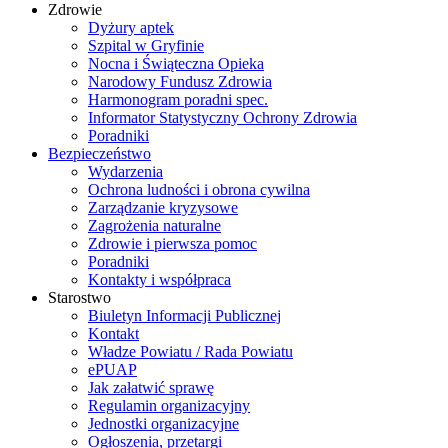
Zdrowie
Dyżury aptek
Szpital w Gryfinie
Nocna i Świąteczna Opieka
Narodowy Fundusz Zdrowia
Harmonogram poradni spec.
Informator Statystyczny Ochrony Zdrowia
Poradniki
Bezpieczeństwo
Wydarzenia
Ochrona ludności i obrona cywilna
Zarządzanie kryzysowe
Zagrożenia naturalne
Zdrowie i pierwsza pomoc
Poradniki
Kontakty i współpraca
Starostwo
Biuletyn Informacji Publicznej
Kontakt
Władze Powiatu / Rada Powiatu
ePUAP
Jak załatwić sprawę
Regulamin organizacyjny
Jednostki organizacyjne
Ogłoszenia, przetargi