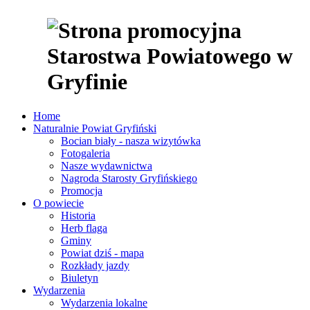
Home
Naturalnie Powiat Gryfiński
Bocian biały - nasza wizytówka
Fotogaleria
Nasze wydawnictwa
Nagroda Starosty Gryfińskiego
Promocja
O powiecie
Historia
Herb flaga
Gminy
Powiat dziś - mapa
Rozkłady jazdy
Biuletyn
Wydarzenia
Wydarzenia lokalne