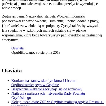
poświęcając mu całe swoje serce, to silne przeżycie wywołujące
wiele emocji.
Żegnając panią Narzekalak, starosta Wojciech Konarski
podziękował za wzór owocnej, sumiennej i pełnej oddania pracy,
jak również za wieloletnią współpracę. Życzył także, by wszystkie
lata spędzone w szkolnych murach splatały się w piękne
wspomnienia,
które będą towarzyszyły pani dyrektor na zasłużonej
emeryturze.
Oświata
Opublikowano: 30 sierpnia 2013
Oświata
Konkurs na stanowisko dyrektora I Liceum
Ogólnokształcącego w Gryfinie
Bezpieczne wakacje zaczynają się od rozmowy
Najlepsi z najlepszych – stypendia Rady Powiatu
Gryfińskiego
Kolejni uczniowie ZSP w Gryfinie realizują projekt Erasmus+