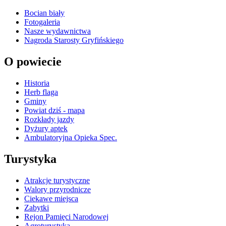
Bocian biały
Fotogaleria
Nasze wydawnictwa
Nagroda Starosty Gryfińskiego
O powiecie
Historia
Herb flaga
Gminy
Powiat dziś - mapa
Rozkłady jazdy
Dyżury aptek
Ambulatoryjna Opieka Spec.
Turystyka
Atrakcje turystyczne
Walory przyrodnicze
Ciekawe miejsca
Zabytki
Rejon Pamięci Narodowej
Agroturystyka