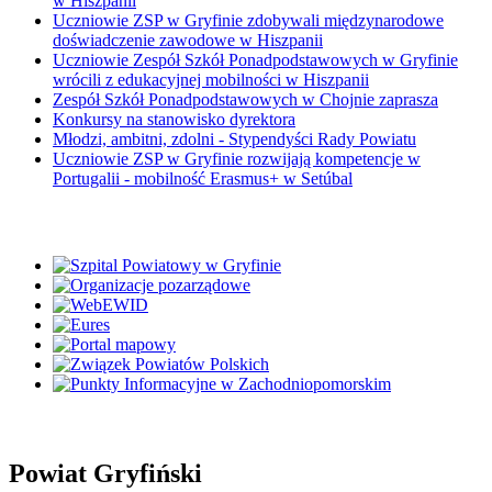
w Hiszpanii
Uczniowie ZSP w Gryfinie zdobywali międzynarodowe
doświadczenie zawodowe w Hiszpanii
Uczniowie Zespół Szkół Ponadpodstawowych w Gryfinie
wrócili z edukacyjnej mobilności w Hiszpanii
Zespół Szkół Ponadpodstawowych w Chojnie zaprasza
Konkursy na stanowisko dyrektora
Młodzi, ambitni, zdolni - Stypendyści Rady Powiatu
Uczniowie ZSP w Gryfinie rozwijają kompetencje w
Portugalii - mobilność Erasmus+ w Setúbal
Powiat Gryfiński