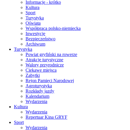
Informacje - krótko
Kultura
Sport
Turystyka
Oświata
Współpraca polsko-niemiecka
Inwestycje
Bezpieczeństwo
Archiwum
Turystyka
Powiat gryfiński na rowerze
Atrakcje turystyczne
Walory przyrodnicze
Ciekawe miejsca
Zabytki
Rejon Pamięci Narodowej
Agroturystyka
Rozkłady jazdy
Kalendarium
Wydarzenia
Kultura
Wydarzenia
Repertuar Kina GRYF
Sport
Wydarzenia