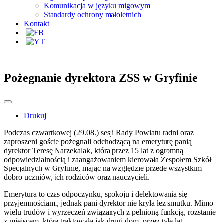
Komunikacja w języku migowym
Standardy ochrony małoletnich
Kontakt
Pożegnanie dyrektora ZSS w Gryfinie
Drukuj
Podczas czwartkowej (29.08.) sesji Rady Powiatu radni oraz
zaproszeni goście pożegnali odchodzącą na emeryturę panią
dyrektor Teresę Narzekalak, która przez 15 lat z ogromną
odpowiedzialnością i zaangażowaniem kierowała Zespołem Szkół
Specjalnych w Gryfinie, mając na względzie przede wszystkim
dobro uczniów, ich rodziców oraz nauczycieli.
Emerytura to czas odpoczynku, spokoju i delektowania się
przyjemnościami, jednak pani dyrektor nie kryła łez smutku. Mimo
wielu trudów i wyrzeczeń związanych z pełnioną funkcją, rozstanie
z miejscem, które traktowała jak drugi dom, przez tyle lat