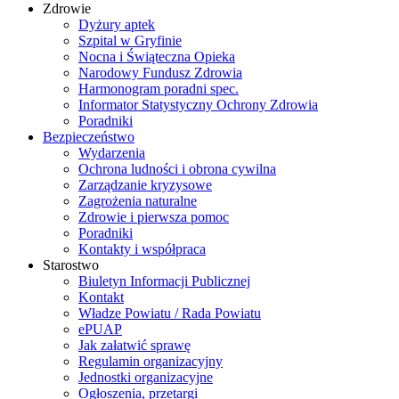
Zdrowie
Dyżury aptek
Szpital w Gryfinie
Nocna i Świąteczna Opieka
Narodowy Fundusz Zdrowia
Harmonogram poradni spec.
Informator Statystyczny Ochrony Zdrowia
Poradniki
Bezpieczeństwo
Wydarzenia
Ochrona ludności i obrona cywilna
Zarządzanie kryzysowe
Zagrożenia naturalne
Zdrowie i pierwsza pomoc
Poradniki
Kontakty i współpraca
Starostwo
Biuletyn Informacji Publicznej
Kontakt
Władze Powiatu / Rada Powiatu
ePUAP
Jak załatwić sprawę
Regulamin organizacyjny
Jednostki organizacyjne
Ogłoszenia, przetargi