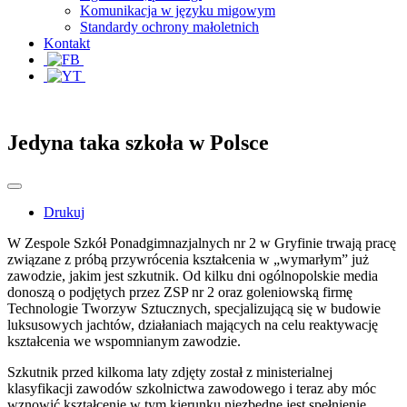
Komunikacja w języku migowym
Standardy ochrony małoletnich
Kontakt
Jedyna taka szkoła w Polsce
Drukuj
W Zespole Szkół Ponadgimnazjalnych nr 2 w Gryfinie trwają pracę
związane z próbą przywrócenia kształcenia w „wymarłym” już
zawodzie, jakim jest szkutnik. Od kilku dni ogólnopolskie media
donoszą o podjętych przez ZSP nr 2 oraz goleniowską firmę
Technologie Tworzyw Sztucznych, specjalizującą się w budowie
luksusowych jachtów, działaniach mających na celu reaktywację
kształcenia we wspomnianym zawodzie.
Szkutnik przed kilkoma laty zdjęty został z ministerialnej
klasyfikacji zawodów szkolnictwa zawodowego i teraz aby móc
wznowić kształcenie w tym kierunku niezbędne jest spełnienie