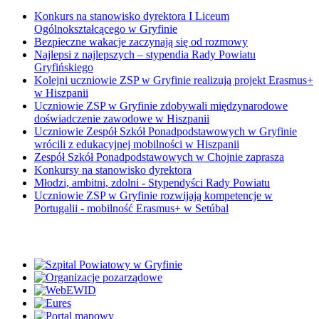
Konkurs na stanowisko dyrektora I Liceum
Ogólnokształcącego w Gryfinie
Bezpieczne wakacje zaczynają się od rozmowy
Najlepsi z najlepszych – stypendia Rady Powiatu
Gryfińskiego
Kolejni uczniowie ZSP w Gryfinie realizują projekt Erasmus+
w Hiszpanii
Uczniowie ZSP w Gryfinie zdobywali międzynarodowe
doświadczenie zawodowe w Hiszpanii
Uczniowie Zespół Szkół Ponadpodstawowych w Gryfinie
wrócili z edukacyjnej mobilności w Hiszpanii
Zespół Szkół Ponadpodstawowych w Chojnie zaprasza
Konkursy na stanowisko dyrektora
Młodzi, ambitni, zdolni - Stypendyści Rady Powiatu
Uczniowie ZSP w Gryfinie rozwijają kompetencje w
Portugalii - mobilność Erasmus+ w Setúbal