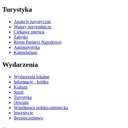
Turystyka
Atrakcje turystyczne
Walory przyrodnicze
Ciekawe miejsca
Zabytki
Rejon Pamięci Narodowej
Agroturystyka
Kalendarium
Wydarzenia
Wydarzenia lokalne
Informacje - krótko
Kultura
Sport
Turystyka
Oświata
Współpraca polsko-niemiecka
Inwestycje
Bezpieczeństwo