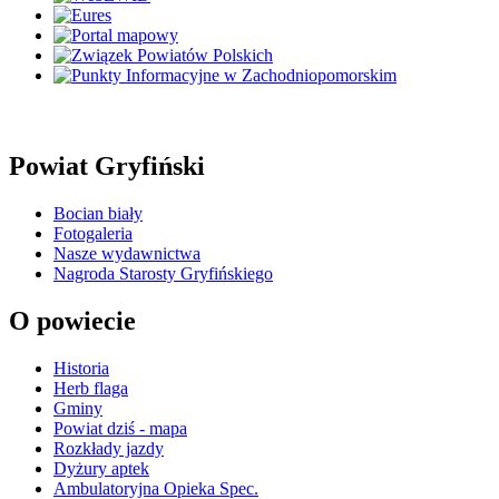
Powiat Gryfiński
Bocian biały
Fotogaleria
Nasze wydawnictwa
Nagroda Starosty Gryfińskiego
O powiecie
Historia
Herb flaga
Gminy
Powiat dziś - mapa
Rozkłady jazdy
Dyżury aptek
Ambulatoryjna Opieka Spec.