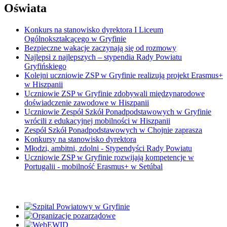
Oświata
Konkurs na stanowisko dyrektora I Liceum
Ogólnokształcącego w Gryfinie
Bezpieczne wakacje zaczynają się od rozmowy
Najlepsi z najlepszych – stypendia Rady Powiatu
Gryfińskiego
Kolejni uczniowie ZSP w Gryfinie realizują projekt Erasmus+
w Hiszpanii
Uczniowie ZSP w Gryfinie zdobywali międzynarodowe
doświadczenie zawodowe w Hiszpanii
Uczniowie Zespół Szkół Ponadpodstawowych w Gryfinie
wrócili z edukacyjnej mobilności w Hiszpanii
Zespół Szkół Ponadpodstawowych w Chojnie zaprasza
Konkursy na stanowisko dyrektora
Młodzi, ambitni, zdolni - Stypendyści Rady Powiatu
Uczniowie ZSP w Gryfinie rozwijają kompetencje w
Portugalii - mobilność Erasmus+ w Setúbal