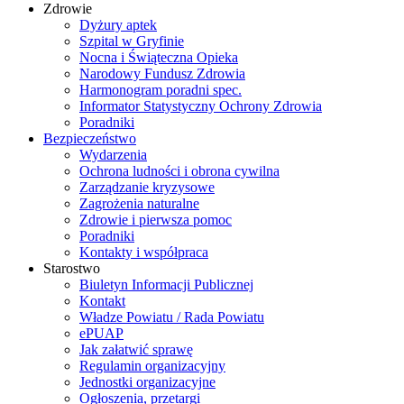
Zdrowie
Dyżury aptek
Szpital w Gryfinie
Nocna i Świąteczna Opieka
Narodowy Fundusz Zdrowia
Harmonogram poradni spec.
Informator Statystyczny Ochrony Zdrowia
Poradniki
Bezpieczeństwo
Wydarzenia
Ochrona ludności i obrona cywilna
Zarządzanie kryzysowe
Zagrożenia naturalne
Zdrowie i pierwsza pomoc
Poradniki
Kontakty i współpraca
Starostwo
Biuletyn Informacji Publicznej
Kontakt
Władze Powiatu / Rada Powiatu
ePUAP
Jak załatwić sprawę
Regulamin organizacyjny
Jednostki organizacyjne
Ogłoszenia, przetargi