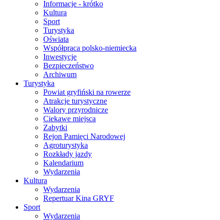
Informacje - krótko
Kultura
Sport
Turystyka
Oświata
Współpraca polsko-niemiecka
Inwestycje
Bezpieczeństwo
Archiwum
Turystyka
Powiat gryfiński na rowerze
Atrakcje turystyczne
Walory przyrodnicze
Ciekawe miejsca
Zabytki
Rejon Pamięci Narodowej
Agroturystyka
Rozkłady jazdy
Kalendarium
Wydarzenia
Kultura
Wydarzenia
Repertuar Kina GRYF
Sport
Wydarzenia