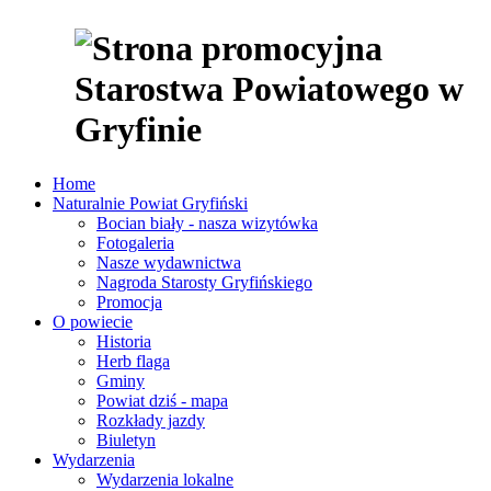
Home
Naturalnie Powiat Gryfiński
Bocian biały - nasza wizytówka
Fotogaleria
Nasze wydawnictwa
Nagroda Starosty Gryfińskiego
Promocja
O powiecie
Historia
Herb flaga
Gminy
Powiat dziś - mapa
Rozkłady jazdy
Biuletyn
Wydarzenia
Wydarzenia lokalne