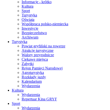
Informacje - krótko
Kultura
Sport
Turystyka
Oświata
Współpraca polsko-niemiecka
Inwestycje
Bezpieczeństwo
Archiwum
Turystyka
Powiat gryfiński na rowerze
Atrakcje turystyczne
Walory przyrodnicze
Ciekawe miejsca
Zabytki
Rejon Pamięci Narodowej
Agroturystyka
Rozkłady jazdy
Kalendarium
Wydarzenia
Kultura
Wydarzenia
Repertuar Kina GRYF
Sport
Wydarzenia