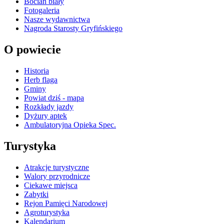
Bocian biały
Fotogaleria
Nasze wydawnictwa
Nagroda Starosty Gryfińskiego
O powiecie
Historia
Herb flaga
Gminy
Powiat dziś - mapa
Rozkłady jazdy
Dyżury aptek
Ambulatoryjna Opieka Spec.
Turystyka
Atrakcje turystyczne
Walory przyrodnicze
Ciekawe miejsca
Zabytki
Rejon Pamięci Narodowej
Agroturystyka
Kalendarium