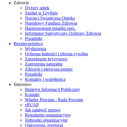
Zdrowie
Dyżury aptek
Szpital w Gryfinie
Nocna i Świąteczna Opieka
Narodowy Fundusz Zdrowia
Harmonogram poradni spec.
Informator Statystyczny Ochrony Zdrowia
Poradniki
Bezpieczeństwo
Wydarzenia
Ochrona ludności i obrona cywilna
Zarządzanie kryzysowe
Zagrożenia naturalne
Zdrowie i pierwsza pomoc
Poradniki
Kontakty i współpraca
Starostwo
Biuletyn Informacji Publicznej
Kontakt
Władze Powiatu / Rada Powiatu
ePUAP
Jak załatwić sprawę
Regulamin organizacyjny
Jednostki organizacyjne
Ogłoszenia, przetargi