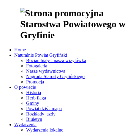
Home
Naturalnie Powiat Gryfiński
Bocian biały - nasza wizytówka
Fotogaleria
Nasze wydawnictwa
Nagroda Starosty Gryfińskiego
Promocja
O powiecie
Historia
Herb flaga
Gminy
Powiat dziś - mapa
Rozkłady jazdy
Biuletyn
Wydarzenia
Wydarzenia lokalne