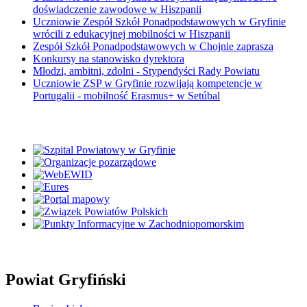
doświadczenie zawodowe w Hiszpanii
Uczniowie Zespół Szkół Ponadpodstawowych w Gryfinie
wrócili z edukacyjnej mobilności w Hiszpanii
Zespół Szkół Ponadpodstawowych w Chojnie zaprasza
Konkursy na stanowisko dyrektora
Młodzi, ambitni, zdolni - Stypendyści Rady Powiatu
Uczniowie ZSP w Gryfinie rozwijają kompetencje w
Portugalii - mobilność Erasmus+ w Setúbal
Powiat Gryfiński