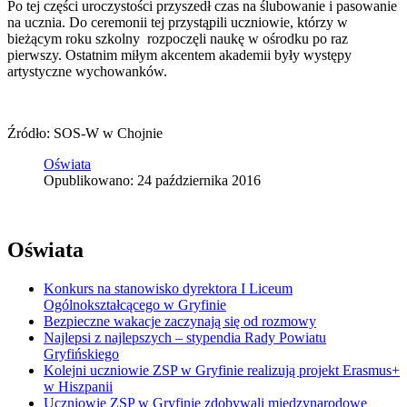
Po tej części uroczystości przyszedł czas na ślubowanie i pasowanie
na ucznia. Do ceremonii tej przystąpili uczniowie, którzy w
bieżącym roku szkolny rozpoczęli naukę w ośrodku po raz
pierwszy. Ostatnim miłym akcentem akademii były występy
artystyczne wychowanków.
Źródło: SOS-W w Chojnie
Oświata
Opublikowano: 24 października 2016
Oświata
Konkurs na stanowisko dyrektora I Liceum
Ogólnokształcącego w Gryfinie
Bezpieczne wakacje zaczynają się od rozmowy
Najlepsi z najlepszych – stypendia Rady Powiatu
Gryfińskiego
Kolejni uczniowie ZSP w Gryfinie realizują projekt Erasmus+
w Hiszpanii
Uczniowie ZSP w Gryfinie zdobywali międzynarodowe