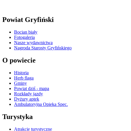
Powiat Gryfiński
Bocian biały
Fotogaleria
Nasze wydawnictwa
Nagroda Starosty Gryfińskiego
O powiecie
Historia
Herb flaga
Gminy
Powiat dziś - mapa
Rozkłady jazdy
Dyżury aptek
Ambulatoryjna Opieka Spec.
Turystyka
Atrakcje turystyczne