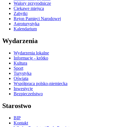
Walory przyrodnicze
Ciekawe miejsca
Zabytki
Rejon Pamięci Narodowej
Agroturystyka
Kalendarium
Wydarzenia
Wydarzenia lokalne
Informacje - krótko
Kultura
Sport
Turystyka
Oświata
Współpraca polsko-niemiecka
Inwestycje
Bezpieczeństwo
Starostwo
BIP
Kontakt