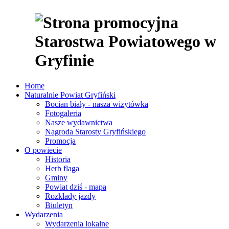
Home
Naturalnie Powiat Gryfiński
Bocian biały - nasza wizytówka
Fotogaleria
Nasze wydawnictwa
Nagroda Starosty Gryfińskiego
Promocja
O powiecie
Historia
Herb flaga
Gminy
Powiat dziś - mapa
Rozkłady jazdy
Biuletyn
Wydarzenia
Wydarzenia lokalne