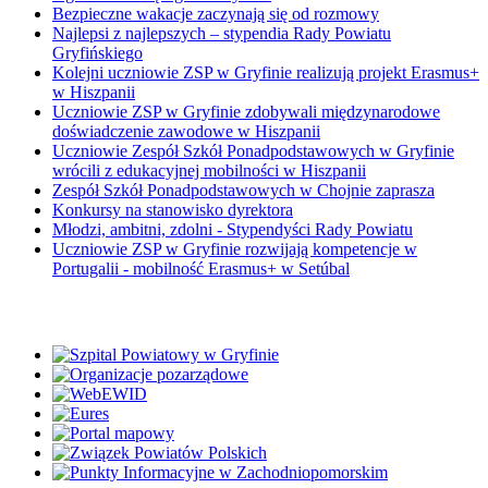
Bezpieczne wakacje zaczynają się od rozmowy
Najlepsi z najlepszych – stypendia Rady Powiatu
Gryfińskiego
Kolejni uczniowie ZSP w Gryfinie realizują projekt Erasmus+
w Hiszpanii
Uczniowie ZSP w Gryfinie zdobywali międzynarodowe
doświadczenie zawodowe w Hiszpanii
Uczniowie Zespół Szkół Ponadpodstawowych w Gryfinie
wrócili z edukacyjnej mobilności w Hiszpanii
Zespół Szkół Ponadpodstawowych w Chojnie zaprasza
Konkursy na stanowisko dyrektora
Młodzi, ambitni, zdolni - Stypendyści Rady Powiatu
Uczniowie ZSP w Gryfinie rozwijają kompetencje w
Portugalii - mobilność Erasmus+ w Setúbal