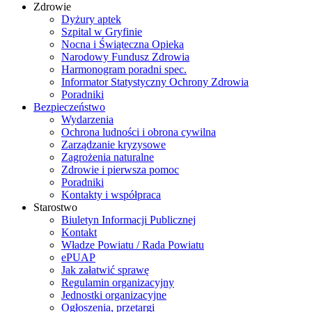
Zdrowie
Dyżury aptek
Szpital w Gryfinie
Nocna i Świąteczna Opieka
Narodowy Fundusz Zdrowia
Harmonogram poradni spec.
Informator Statystyczny Ochrony Zdrowia
Poradniki
Bezpieczeństwo
Wydarzenia
Ochrona ludności i obrona cywilna
Zarządzanie kryzysowe
Zagrożenia naturalne
Zdrowie i pierwsza pomoc
Poradniki
Kontakty i współpraca
Starostwo
Biuletyn Informacji Publicznej
Kontakt
Władze Powiatu / Rada Powiatu
ePUAP
Jak załatwić sprawę
Regulamin organizacyjny
Jednostki organizacyjne
Ogłoszenia, przetargi