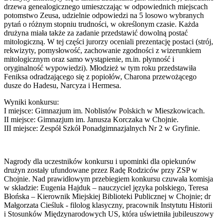
drzewa genealogicznego umieszczając w odpowiednich miejscach
potomstwo Zeusa, udzielnie odpowiedzi na 5 losowo wybranych
pytań o różnym stopniu trudności, w określonym czasie. Każda
drużyna miała także za zadanie przedstawić dowolną postać
mitologiczną. W tej części jurorzy oceniali prezentację postaci (strój,
rekwizyty, pomysłowość, zachowanie zgodności z wizerunkiem
mitologicznym oraz samo wystąpienie, m.in. płynność i
oryginalność wypowiedzi). Młodzież w tym roku przedstawiła
Feniksa odradzającego się z popiołów, Charona przewożącego
dusze do Hadesu, Narcyza i Hermesa.
Wyniki konkursu:
I miejsce: Gimnazjum im. Noblistów Polskich w Mieszkowicach.
II miejsce: Gimnazjum im. Janusza Korczaka w Chojnie.
III miejsce: Zespół Szkół Ponadgimnazjalnych Nr 2 w Gryfinie.
Nagrody dla uczestników konkursu i upominki dla opiekunów
drużyn zostały ufundowane przez Radę Rodziców przy ZSP w
Chojnie. Nad prawidłowym przebiegiem konkursu czuwała komisja
w składzie: Eugenia Hajduk – nauczyciel języka polskiego, Teresa
Błońska – Kierownik Miejskiej Biblioteki Publicznej w Chojnie; dr
Małgorzata Cieśluk - filolog klasyczny, pracownik Instytutu Historii
i Stosunków Międzynarodowych US, która uświetniła jubileuszowy