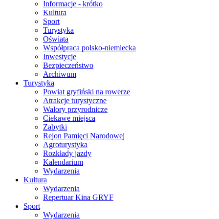
Informacje - krótko
Kultura
Sport
Turystyka
Oświata
Współpraca polsko-niemiecka
Inwestycje
Bezpieczeństwo
Archiwum
Turystyka
Powiat gryfiński na rowerze
Atrakcje turystyczne
Walory przyrodnicze
Ciekawe miejsca
Zabytki
Rejon Pamięci Narodowej
Agroturystyka
Rozkłady jazdy
Kalendarium
Wydarzenia
Kultura
Wydarzenia
Repertuar Kina GRYF
Sport
Wydarzenia