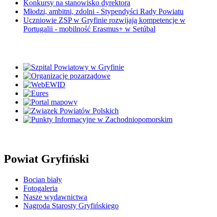
Konkursy na stanowisko dyrektora
Młodzi, ambitni, zdolni - Stypendyści Rady Powiatu
Uczniowie ZSP w Gryfinie rozwijają kompetencje w
Portugalii - mobilność Erasmus+ w Setúbal
Powiat Gryfiński
Bocian biały
Fotogaleria
Nasze wydawnictwa
Nagroda Starosty Gryfińskiego