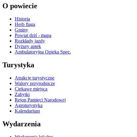
O powiecie
Historia
Herb flaga
Gminy
Powiat dziś - mapa
Rozkłady jazdy
Dyżury aptek
Ambulatoryjna Opieka Spec.
Turystyka
Atrakcje turystyczne
Walory przyrodnicze
Ciekawe miejsca
Zabytki
Rejon Pamięci Narodowej
Agroturystyka
Kalendarium
Wydarzenia
Wydarzenia lokalne