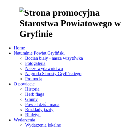
Home
Naturalnie Powiat Gryfiński
Bocian biały - nasza wizytówka
Fotogaleria
Nasze wydawnictwa
Nagroda Starosty Gryfińskiego
Promocja
O powiecie
Historia
Herb flaga
Gminy
Powiat dziś - mapa
Rozkłady jazdy
Biuletyn
Wydarzenia
Wydarzenia lokalne