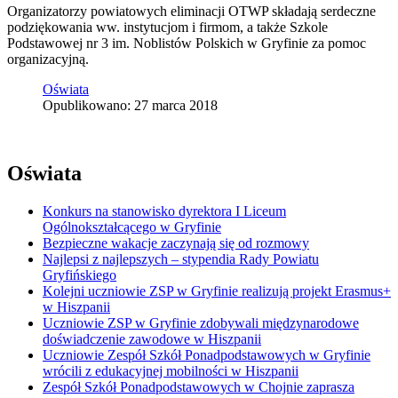
Organizatorzy powiatowych eliminacji OTWP składają serdeczne
podziękowania ww. instytucjom i firmom, a także Szkole
Podstawowej nr 3 im. Noblistów Polskich w Gryfinie za pomoc
organizacyjną.
Oświata
Opublikowano: 27 marca 2018
Oświata
Konkurs na stanowisko dyrektora I Liceum
Ogólnokształcącego w Gryfinie
Bezpieczne wakacje zaczynają się od rozmowy
Najlepsi z najlepszych – stypendia Rady Powiatu
Gryfińskiego
Kolejni uczniowie ZSP w Gryfinie realizują projekt Erasmus+
w Hiszpanii
Uczniowie ZSP w Gryfinie zdobywali międzynarodowe
doświadczenie zawodowe w Hiszpanii
Uczniowie Zespół Szkół Ponadpodstawowych w Gryfinie
wrócili z edukacyjnej mobilności w Hiszpanii
Zespół Szkół Ponadpodstawowych w Chojnie zaprasza