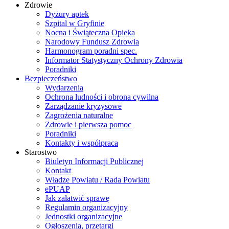
Zdrowie
Dyżury aptek
Szpital w Gryfinie
Nocna i Świąteczna Opieka
Narodowy Fundusz Zdrowia
Harmonogram poradni spec.
Informator Statystyczny Ochrony Zdrowia
Poradniki
Bezpieczeństwo
Wydarzenia
Ochrona ludności i obrona cywilna
Zarządzanie kryzysowe
Zagrożenia naturalne
Zdrowie i pierwsza pomoc
Poradniki
Kontakty i współpraca
Starostwo
Biuletyn Informacji Publicznej
Kontakt
Władze Powiatu / Rada Powiatu
ePUAP
Jak załatwić sprawę
Regulamin organizacyjny
Jednostki organizacyjne
Ogłoszenia, przetargi