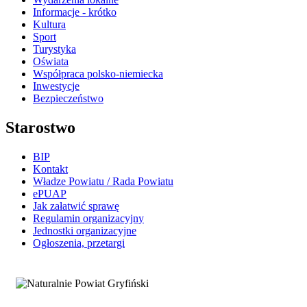
Informacje - krótko
Kultura
Sport
Turystyka
Oświata
Współpraca polsko-niemiecka
Inwestycje
Bezpieczeństwo
Starostwo
BIP
Kontakt
Władze Powiatu / Rada Powiatu
ePUAP
Jak załatwić sprawę
Regulamin organizacyjny
Jednostki organizacyjne
Ogłoszenia, przetargi