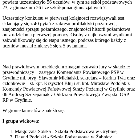
powiatu uczestniczyło 56 uczniów, w tym ze szkół podstawowych
23, z gimnazjum 26 i ze szkół ponadgimnazjalnych 7.
Uczestnicy konkursu w pierwszej kolejności rozwiązywali test
składający się z 40 pytań z zakresu profilaktyki pożarowej,
znajomości sprzętu pożarniczego, znajomości historii pożarnictwa
oraz udzielania pierwszej pomocy. Osoby z najlepszymi wynikami
zakwalifikowały się do etapu ustnego, podczas którego każdy z
uczniów musiał zmierzyć się z 5 pytaniami.
Nad prawidłowym przebiegiem zmagań czuwało jury w składzie:
przewodniczący – zastępca Komendanta Powiatowego PSP w
Gryfinie mł. bryg. Sławomir Michalski, sekretarz – Karina Tyła oraz
członkowie – st. kpt. Krzysztof Bluj i st. kpt. Mirosław Podolak z
Komendy Powiatowej Państwowej Straży Pożarnej w Gryfinie oraz
dh Andrzej Szczepaniak z Oddziału Powiatowego Związku OSP
RP w Gryfinie.
W gronie laureatów znaleźli się:
I grupa wiekowa:
Małgorzata Solska - Szkoła Podstawowa w Grybnie,
Dawid Podolski - Szkoła Podstawowa w Żabnicy,