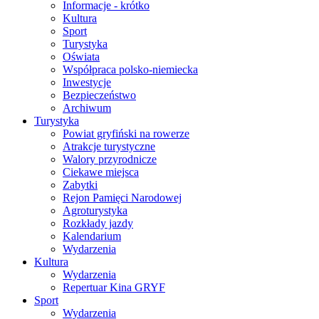
Informacje - krótko
Kultura
Sport
Turystyka
Oświata
Współpraca polsko-niemiecka
Inwestycje
Bezpieczeństwo
Archiwum
Turystyka
Powiat gryfiński na rowerze
Atrakcje turystyczne
Walory przyrodnicze
Ciekawe miejsca
Zabytki
Rejon Pamięci Narodowej
Agroturystyka
Rozkłady jazdy
Kalendarium
Wydarzenia
Kultura
Wydarzenia
Repertuar Kina GRYF
Sport
Wydarzenia