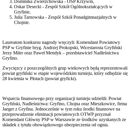
Dominika Zwierzchowska - OSP Krzywin,
Oskar Desecki - Zespół Szkół Ogólnokształcących w
Gryfinie,
Julia Tarnowska - Zespół Szkół Ponadgimnazjalnych w
Chojnie.
Laureatom konkursu nagrody wręczyli: Komendant Powiatowy
PSP w Gryfinie bryg. Andrzej Prokopski, Wicestarosta Gryfiński
Jerzy Miler oraz Paweł Mendyk – przedstawiciel Nadleśnictwa
Gryfino.
Zwycięzcy z poszczególnych grup wiekowych będą reprezentowali
powiat gryfiński w etapie wojewódzkim turnieju, który odbędzie się
28 kwietnia w Płotach (powiat gryficki).
Wsparcia finansowego przy organizacji turnieju udzielili: Powiat
Gryfiński, Nadleśnictwa: Gryfino, Chojna oraz Mieszkowice, firma
Jaeger z Gryfina. Jednocześnie w tym roku środki finansowe na
przeprowadzenie eliminacji powiatowych OTWP przyznał
Komendant Główny PSP w Warszawie ze środków uzyskanych ze
składek z tytułu obowiązkowego ubezpieczenia od ognia.