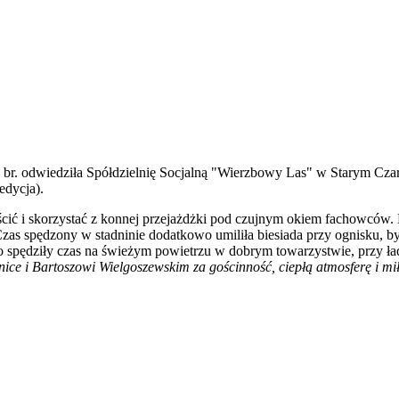
r. odwiedziła Spółdzielnię Socjalną "Wierzbowy Las" w Starym Czarn
edycja).
yścić i skorzystać z konnej przejażdżki pod czujnym okiem fachowców.
Czas spędzony w stadninie dodatkowo umiliła biesiada przy ognisku, był
o spędziły czas na świeżym powietrzu w dobrym towarzystwie, przy ła
i Bartoszowi Wielgoszewskim za gościnność, ciepłą atmosferę i miłe 