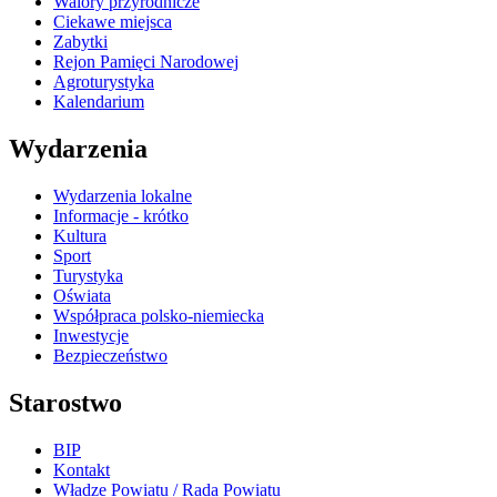
Walory przyrodnicze
Ciekawe miejsca
Zabytki
Rejon Pamięci Narodowej
Agroturystyka
Kalendarium
Wydarzenia
Wydarzenia lokalne
Informacje - krótko
Kultura
Sport
Turystyka
Oświata
Współpraca polsko-niemiecka
Inwestycje
Bezpieczeństwo
Starostwo
BIP
Kontakt
Władze Powiatu / Rada Powiatu