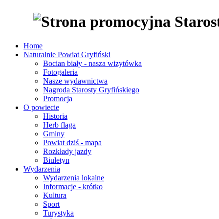
Home
Naturalnie Powiat Gryfiński
Bocian biały - nasza wizytówka
Fotogaleria
Nasze wydawnictwa
Nagroda Starosty Gryfińskiego
Promocja
O powiecie
Historia
Herb flaga
Gminy
Powiat dziś - mapa
Rozkłady jazdy
Biuletyn
Wydarzenia
Wydarzenia lokalne
Informacje - krótko
Kultura
Sport
Turystyka