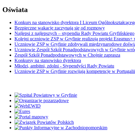
Oświata
Konkurs na stanowisko dyrektora I Liceum Ogólnokształcąceg
Bezpieczne wakacje zaczynają się od rozmowy
Najlepsi z najlepszych – stypendia Rady Powiatu Gryfińskiego
Kolejni uczniowie ZSP w Gryfinie realizują projekt Erasmus+ 
Uczniowie ZSP w Gryfinie zdobywali międzynarodowe doświ
Uczniowie Zespół Szkół Ponadpodstawowych w Gryfinie wrócil
Zespół Szkół Ponadpodstawowych w Chojnie zaprasza
Konkursy na stanowisko dyrektora
Młodzi, ambitni, zdolni - Stypendyści Rady Powiatu
Uczniowie ZSP w Gryfinie rozwijają kompetencje w Portugali