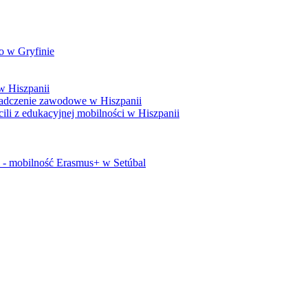
o w Gryfinie
w Hiszpanii
adczenie zawodowe w Hiszpanii
i z edukacyjnej mobilności w Hiszpanii
i - mobilność Erasmus+ w Setúbal