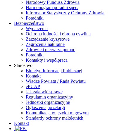
Narodowy Fundusz Zdrowia
Harmonogram poradni spec.
Informator Statystyczny Ochrony Zdrowia
Poradniki
Bezpieczeństwo
Wydarzenia
Ochrona ludności i obrona cywilna
Zarządzanie kryzysowe
Zagrożenia naturalne
Zdrowie i pierwsza pomoc
Poradniki
Kontakty i współpraca
Starostwo
Biuletyn Informacji Publicznej
Kontakt
Władze Powiatu / Rada Powiatu
ePUAP
Jak załatwić sprawę
Regulamin organizacyjny
Jednostki organizacyjne
Ogłoszenia, przetargi
Komunikacja w języku migowym
Standardy ochrony małoletnich
Kontakt