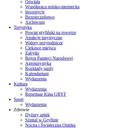
Oświata
Współpraca polsko-niemiecka
Inwestycje
Bezpieczeństwo
Archiwum
Turystyka
Powiat gryfiński na rowerze
Atrakcje turystyczne
Walory przyrodnicze
Ciekawe miejsca
Zabytki
Rejon Pamięci Narodowej
Agroturystyka
Rozkłady jazdy
Kalendarium
Wydarzenia
Kultura
Wydarzenia
Repertuar Kina GRYF
Sport
Wydarzenia
Zdrowie
Dyżury aptek
Szpital w Gryfinie
Nocna i Świąteczna Opieka