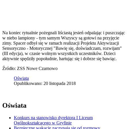
Na koniec rytualnie pożegnali liściastą jesień odpalając i puszczając
w niebo lampiony - tym samym Wszyscy są gotowi na przyjęcie
zimy. Spacer odbył się w ramach realizacji Projektu Aktywizacji
Sensoryczno - Motorycznej "Bawię się, doświadczam, rozwijam"
(III edycja), w czasie wolnym wszystkich uczestników. Dzieci
aktywnie spędziły popołudnie, hartując się i dobrze się bawiąc.
Źródło: ZSS Nowe Czarnowo
Oświata
Opublikowano: 20 listopada 2018
Oświata
Konkurs na stanowisko dyrektora I Liceum
Ogólnokształcącego w Gryfinie
Bezpieczne wakacje zaczynają się od rozmowy