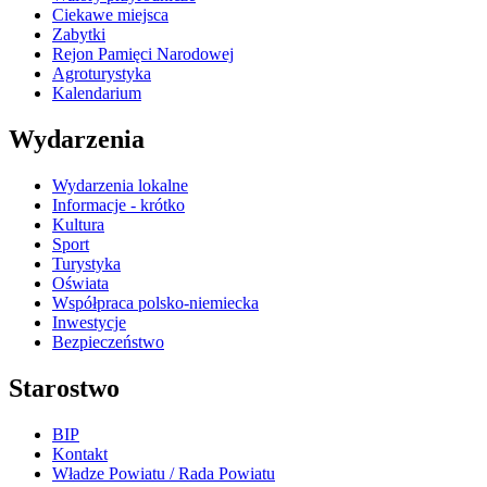
Ciekawe miejsca
Zabytki
Rejon Pamięci Narodowej
Agroturystyka
Kalendarium
Wydarzenia
Wydarzenia lokalne
Informacje - krótko
Kultura
Sport
Turystyka
Oświata
Współpraca polsko-niemiecka
Inwestycje
Bezpieczeństwo
Starostwo
BIP
Kontakt
Władze Powiatu / Rada Powiatu