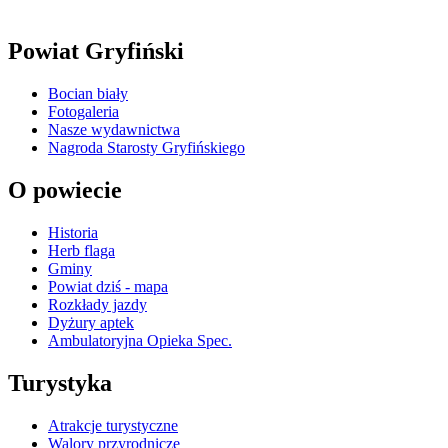
Powiat Gryfiński
Bocian biały
Fotogaleria
Nasze wydawnictwa
Nagroda Starosty Gryfińskiego
O powiecie
Historia
Herb flaga
Gminy
Powiat dziś - mapa
Rozkłady jazdy
Dyżury aptek
Ambulatoryjna Opieka Spec.
Turystyka
Atrakcje turystyczne
Walory przyrodnicze