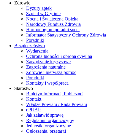
Zdrowie
Dyżury aptek
Szpital w Gryfinie
Nocna i Świąteczna Opieka
Narodowy Fundusz Zdrowia
Harmonogram poradni spec.
Informator Statystyczny Ochrony Zdrowia
Poradniki
Bezpieczeństwo
Wydarzenia
Ochrona ludności i obrona cywilna
Zarządzanie kryzysowe
Zagrożenia naturalne
Zdrowie i pierwsza pomoc
Poradniki
Kontakty i współpraca
Starostwo
Biuletyn Informacji Publicznej
Kontakt
Władze Powiatu / Rada Powiatu
ePUAP
Jak załatwić sprawę
Regulamin organizacyjny
Jednostki organizacyjne
Ogłoszenia, przetargi