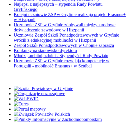
Najlepsi z najlepszych – stypendia Rady Powiatu
Gryfińskiego
Kolejni uczniowie ZSP w Gryfinie realizują projekt Erasmus+
w Hiszpanii
Uczniowie ZSP w Gryfinie zdobywali międzynarodowe
doświadczenie zawodowe w Hiszpanii
Uczniowie Zespół Szkół Ponadpodstawowych w Gryfinie
wrócili z edukacyjnej mobilności w Hiszpanii
Zespół Szkół Ponadpodstawowych w Chojnie zaprasza
Konkursy na stanowisko dyrektora
Młodzi, ambitni, zdolni - Stypendyści Rady Powiatu
Uczniowie ZSP w Gryfinie rozwijają kompetencje w
Portugalii - mobilność Erasmus+ w Setúbal