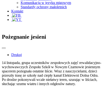
Komunikacja w języku migowym
Standardy ochrony małoletnich
Kontakt
Pożegnanie jesieni
Drukuj
14 listopada, grupa uczestników zespołowych zajęć rewalidacyjno-
wychowawczych Zespołu Szkół w Nowym Czarnowie jesiennym
spacerem pożegnała ostatnie liście. Wraz z nauczycielami, dzieci
przeszły trasę ze szkoły nad ciepły kanał Elektrowni Dolna Odra.
Po drodze pokonywali wcale niełatwy teren, szurając w liściach,
słuchając szumu wiatru i innych odgłosów natury.