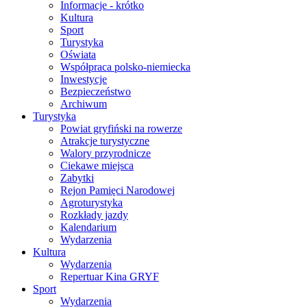
Informacje - krótko
Kultura
Sport
Turystyka
Oświata
Współpraca polsko-niemiecka
Inwestycje
Bezpieczeństwo
Archiwum
Turystyka
Powiat gryfiński na rowerze
Atrakcje turystyczne
Walory przyrodnicze
Ciekawe miejsca
Zabytki
Rejon Pamięci Narodowej
Agroturystyka
Rozkłady jazdy
Kalendarium
Wydarzenia
Kultura
Wydarzenia
Repertuar Kina GRYF
Sport
Wydarzenia