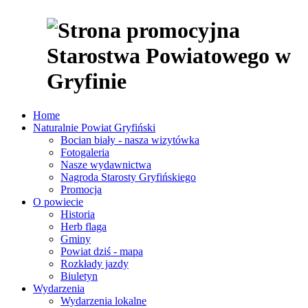
Home
Naturalnie Powiat Gryfiński
Bocian biały - nasza wizytówka
Fotogaleria
Nasze wydawnictwa
Nagroda Starosty Gryfińskiego
Promocja
O powiecie
Historia
Herb flaga
Gminy
Powiat dziś - mapa
Rozkłady jazdy
Biuletyn
Wydarzenia
Wydarzenia lokalne