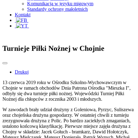
Komunikacja w języku migowym
Standardy ochrony małoletnich
Kontakt
Turnieje Piłki Nożnej w Chojnie
Drukuj
13 czerwca 2019 roku w Ośrodku Szkolno-Wychowawczym w
Chojnie w ramach obchodów Dnia Patrona Ośrodka "Mieszka I",
odbyły się dwa turnieje piłki nożnej. Wojewódzki Turniej Piłki
Nożnej dla chłopców z rocznika 2003 i młodszych.
W zawodach brały udział drużyny z Goleniowa, Pyrzyc, Suliszewa
oraz chojeńska drużyna gospodarzy. W ostatniej chwili z turnieju
zrezygnowała drużyna z Polic. Po bardzo zaciekłych zmaganiach,
ustalono końcową klasyfikację. Pierwsze miejsce zajęła drużyna z
Chojny w składzie: Jacek Gołuch - bramkarz, Dawid Hołotczyk,
Mateusz Mielczarek, Mateusz Dopierała, Patryk Wypych, Michał