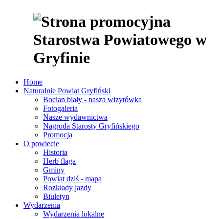
Home
Naturalnie Powiat Gryfiński
Bocian biały - nasza wizytówka
Fotogaleria
Nasze wydawnictwa
Nagroda Starosty Gryfińskiego
Promocja
O powiecie
Historia
Herb flaga
Gminy
Powiat dziś - mapa
Rozkłady jazdy
Biuletyn
Wydarzenia
Wydarzenia lokalne