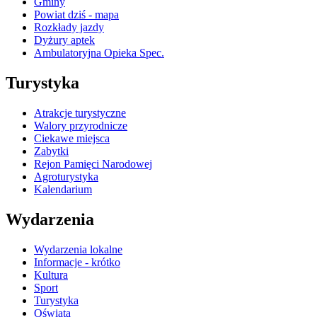
Gminy
Powiat dziś - mapa
Rozkłady jazdy
Dyżury aptek
Ambulatoryjna Opieka Spec.
Turystyka
Atrakcje turystyczne
Walory przyrodnicze
Ciekawe miejsca
Zabytki
Rejon Pamięci Narodowej
Agroturystyka
Kalendarium
Wydarzenia
Wydarzenia lokalne
Informacje - krótko
Kultura
Sport
Turystyka
Oświata