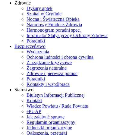
Zdrowie
Dyżury aptek
Szpital w Gryfinie
Nocna i Świąteczna Opieka
Narodowy Fundusz Zdrowia
Harmonogram poradni spec.
Informator Statystyczny Ochrony Zdrowia
Poradniki
Bezpieczeństwo
Wydarzenia
Ochrona ludności i obrona cywilna
Zarządzanie kryzysowe
Zagrożenia naturalne
Zdrowie i pierwsza pomoc
Poradniki
Kontakty i współpraca
Starostwo
Biuletyn Informacji Publicznej
Kontakt
Władze Powiatu / Rada Powiatu
ePUAP
Jak załatwić sprawę
Regulamin organizacyjny
Jednostki organizacyjne
Ogłoszenia, przetargi