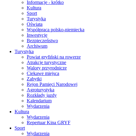
Informacje - krótko
Kultura
Sport
Turystyka
Oświata
Współpraca polsko-niemiecka
Inwestycje
Bezpieczeństwo
Archiwum
Turystyka
Powiat gryfiński na rowerze
Atrakcje turystyczne
Walory przyrodnicze
Ciekawe miejsca
Zabytki
Rejon Pamięci Narodowej
Agroturystyka
Rozkłady jazdy
Kalendarium
Wydarzenia
Kultura
Wydarzenia
Repertuar Kina GRYF
Sport
Wydarzenia