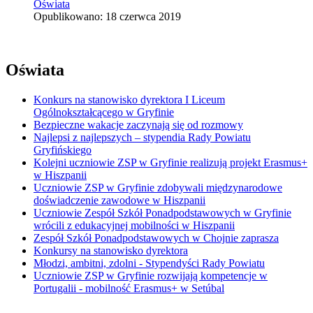
Oświata
Opublikowano: 18 czerwca 2019
Oświata
Konkurs na stanowisko dyrektora I Liceum
Ogólnokształcącego w Gryfinie
Bezpieczne wakacje zaczynają się od rozmowy
Najlepsi z najlepszych – stypendia Rady Powiatu
Gryfińskiego
Kolejni uczniowie ZSP w Gryfinie realizują projekt Erasmus+
w Hiszpanii
Uczniowie ZSP w Gryfinie zdobywali międzynarodowe
doświadczenie zawodowe w Hiszpanii
Uczniowie Zespół Szkół Ponadpodstawowych w Gryfinie
wrócili z edukacyjnej mobilności w Hiszpanii
Zespół Szkół Ponadpodstawowych w Chojnie zaprasza
Konkursy na stanowisko dyrektora
Młodzi, ambitni, zdolni - Stypendyści Rady Powiatu
Uczniowie ZSP w Gryfinie rozwijają kompetencje w
Portugalii - mobilność Erasmus+ w Setúbal