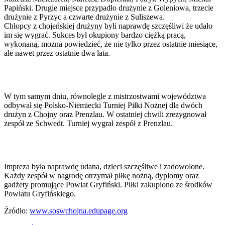
Papiński. Drugie miejsce przypadło drużynie z Goleniowa, trzecie
drużynie z Pyrzyc a czwarte drużynie z Suliszewa.
Chłopcy z chojeńskiej drużyny byli naprawdę szczęśliwi że udało
im się wygrać. Sukces był okupiony bardzo ciężką pracą,
wykonaną, można powiedzieć, że nie tylko przez ostatnie miesiące,
ale nawet przez ostatnie dwa lata.
W tym samym dniu, równolegle z mistrzostwami województwa
odbywał się Polsko-Niemiecki Turniej Piłki Nożnej dla dwóch
drużyn z Chojny oraz Prenzlau. W ostatniej chwili zrezygnował
zespół ze Schwedt. Turniej wygrał zespół z Prenzlau.
Impreza była naprawdę udana, dzieci szczęśliwe i zadowolone.
Każdy zespół w nagrodę otrzymał piłkę nożną, dyplomy oraz
gadżety promujące Powiat Gryfiński. Piłki zakupiono ze środków
Powiatu Gryfińskiego.
Źródło:
www.soswchojna.edupage.org