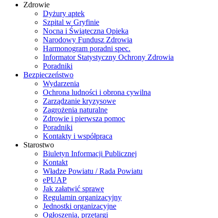
Zdrowie
Dyżury aptek
Szpital w Gryfinie
Nocna i Świąteczna Opieka
Narodowy Fundusz Zdrowia
Harmonogram poradni spec.
Informator Statystyczny Ochrony Zdrowia
Poradniki
Bezpieczeństwo
Wydarzenia
Ochrona ludności i obrona cywilna
Zarządzanie kryzysowe
Zagrożenia naturalne
Zdrowie i pierwsza pomoc
Poradniki
Kontakty i współpraca
Starostwo
Biuletyn Informacji Publicznej
Kontakt
Władze Powiatu / Rada Powiatu
ePUAP
Jak załatwić sprawę
Regulamin organizacyjny
Jednostki organizacyjne
Ogłoszenia, przetargi