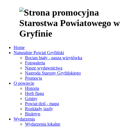
Home
Naturalnie Powiat Gryfiński
Bocian biały - nasza wizytówka
Fotogaleria
Nasze wydawnictwa
Nagroda Starosty Gryfińskiego
Promocja
O powiecie
Historia
Herb flaga
Gminy
Powiat dziś - mapa
Rozkłady jazdy
Biuletyn
Wydarzenia
Wydarzenia lokalne