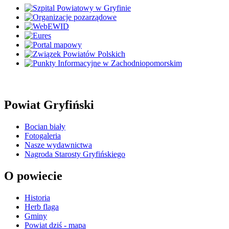
Powiat Gryfiński
Bocian biały
Fotogaleria
Nasze wydawnictwa
Nagroda Starosty Gryfińskiego
O powiecie
Historia
Herb flaga
Gminy
Powiat dziś - mapa