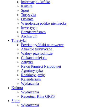
Informacje - krótko
Kultura
Sport
Turystyka
Oświata
Współpraca polsko-niemiecka
Inwestycje
Bezpieczeństwo
Archiwum
Turystyka
Powiat gryfiński na rowerze
Atrakcje turystyczne
Walory przyrodnicze
Ciekawe miejsca
Zabytki
Rejon Pamięci Narodowej
Agroturystyka
Rozkłady jazdy
Kalendarium
Wydarzenia
Kultura
Wydarzenia
Repertuar Kina GRYF
Sport
Wydarzenia