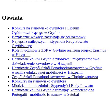
Oświata
Konkurs na stanowisko dyrektora I Liceum
Ogólnokształcącego w Gryfinie
Bezpieczne wakacje zaczynają się od rozmowy
Najlepsi z najlepszych – stypendia Rady Powiatu
Gryfińskiego
Kolejni uczniowie ZSP w Gryfinie realizują projekt Erasmus+
w Hiszpanii
Uczniowie ZSP w Gryfinie zdobywali międzynarodowe
doświadczenie zawodowe w Hiszpanii
Uczniowie Zespół Szkół Ponadpodstawowych w Gryfinie
wrócili z edukacyjnej mobilności w Hiszpanii
Zespół Szkół Ponadpodstawowych w Chojnie zaprasza
Konkursy na stanowisko dyrektora
Młodzi, ambitni, zdolni - Stypendyści Rady Powiatu
Uczniowie ZSP w Gryfinie rozwijają kompetencje w
Portugalii - mobilność Erasmus+ w Setúbal