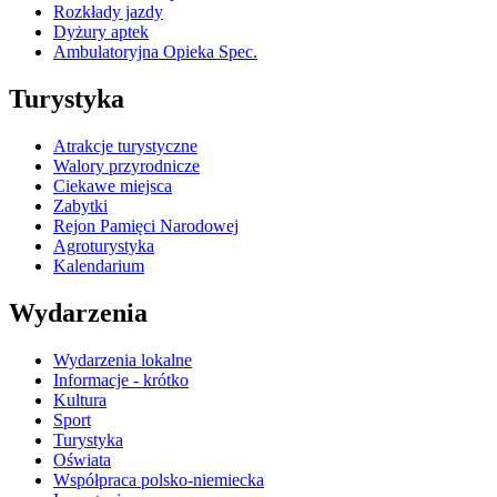
Rozkłady jazdy
Dyżury aptek
Ambulatoryjna Opieka Spec.
Turystyka
Atrakcje turystyczne
Walory przyrodnicze
Ciekawe miejsca
Zabytki
Rejon Pamięci Narodowej
Agroturystyka
Kalendarium
Wydarzenia
Wydarzenia lokalne
Informacje - krótko
Kultura
Sport
Turystyka
Oświata
Współpraca polsko-niemiecka