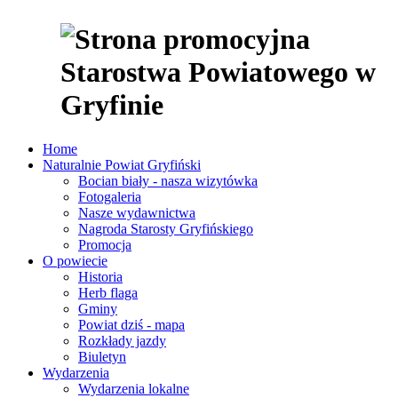
Home
Naturalnie Powiat Gryfiński
Bocian biały - nasza wizytówka
Fotogaleria
Nasze wydawnictwa
Nagroda Starosty Gryfińskiego
Promocja
O powiecie
Historia
Herb flaga
Gminy
Powiat dziś - mapa
Rozkłady jazdy
Biuletyn
Wydarzenia
Wydarzenia lokalne