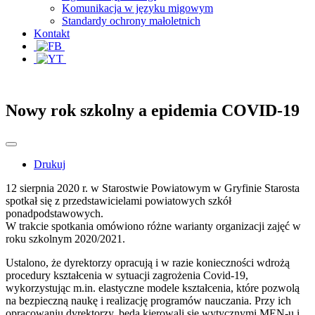
Komunikacja w języku migowym
Standardy ochrony małoletnich
Kontakt
Nowy rok szkolny a epidemia COVID-19
Drukuj
12 sierpnia 2020 r. w Starostwie Powiatowym w Gryfinie Starosta
spotkał się z przedstawicielami powiatowych szkół
ponadpodstawowych.
W trakcie spotkania omówiono różne warianty organizacji zajęć w
roku szkolnym 2020/2021.
Ustalono, że dyrektorzy opracują i w razie konieczności wdrożą
procedury kształcenia w sytuacji zagrożenia Covid-19,
wykorzystując m.in. elastyczne modele kształcenia, które pozwolą
na bezpieczną naukę i realizację programów nauczania. Przy ich
opracowaniu dyrektorzy, będą kierowali się wytycznymi MEN-u i