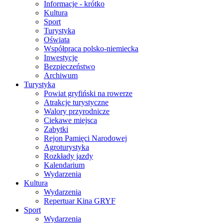
Informacje - krótko
Kultura
Sport
Turystyka
Oświata
Współpraca polsko-niemiecka
Inwestycje
Bezpieczeństwo
Archiwum
Turystyka
Powiat gryfiński na rowerze
Atrakcje turystyczne
Walory przyrodnicze
Ciekawe miejsca
Zabytki
Rejon Pamięci Narodowej
Agroturystyka
Rozkłady jazdy
Kalendarium
Wydarzenia
Kultura
Wydarzenia
Repertuar Kina GRYF
Sport
Wydarzenia