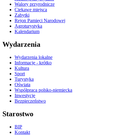
Walory przyrodnicze
Ciekawe miejsca
Zabytki
Rejon Pamięci Narodowej
Agroturystyka
Kalendarium
Wydarzenia
Wydarzenia lokalne
Informacje - krótko
Kultura
Sport
Turystyka
Oświata
Współpraca polsko-niemiecka
Inwestycje
Bezpieczeństwo
Starostwo
BIP
Kontakt