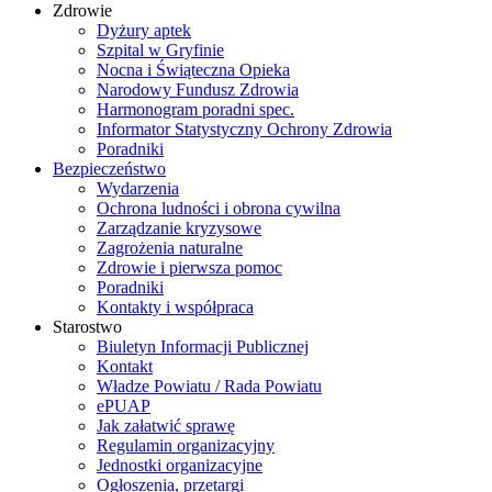
Zdrowie
Dyżury aptek
Szpital w Gryfinie
Nocna i Świąteczna Opieka
Narodowy Fundusz Zdrowia
Harmonogram poradni spec.
Informator Statystyczny Ochrony Zdrowia
Poradniki
Bezpieczeństwo
Wydarzenia
Ochrona ludności i obrona cywilna
Zarządzanie kryzysowe
Zagrożenia naturalne
Zdrowie i pierwsza pomoc
Poradniki
Kontakty i współpraca
Starostwo
Biuletyn Informacji Publicznej
Kontakt
Władze Powiatu / Rada Powiatu
ePUAP
Jak załatwić sprawę
Regulamin organizacyjny
Jednostki organizacyjne
Ogłoszenia, przetargi