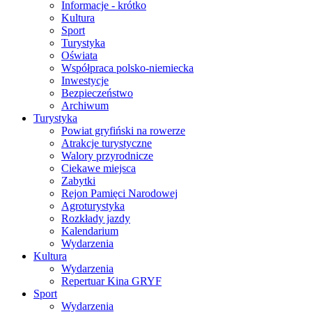
Informacje - krótko
Kultura
Sport
Turystyka
Oświata
Współpraca polsko-niemiecka
Inwestycje
Bezpieczeństwo
Archiwum
Turystyka
Powiat gryfiński na rowerze
Atrakcje turystyczne
Walory przyrodnicze
Ciekawe miejsca
Zabytki
Rejon Pamięci Narodowej
Agroturystyka
Rozkłady jazdy
Kalendarium
Wydarzenia
Kultura
Wydarzenia
Repertuar Kina GRYF
Sport
Wydarzenia