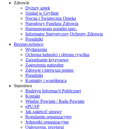
Zdrowie
Dyżury aptek
Szpital w Gryfinie
Nocna i Świąteczna Opieka
Narodowy Fundusz Zdrowia
Harmonogram poradni spec.
Informator Statystyczny Ochrony Zdrowia
Poradniki
Bezpieczeństwo
Wydarzenia
Ochrona ludności i obrona cywilna
Zarządzanie kryzysowe
Zagrożenia naturalne
Zdrowie i pierwsza pomoc
Poradniki
Kontakty i współpraca
Starostwo
Biuletyn Informacji Publicznej
Kontakt
Władze Powiatu / Rada Powiatu
ePUAP
Jak załatwić sprawę
Regulamin organizacyjny
Jednostki organizacyjne
Ogłoszenia, przetargi