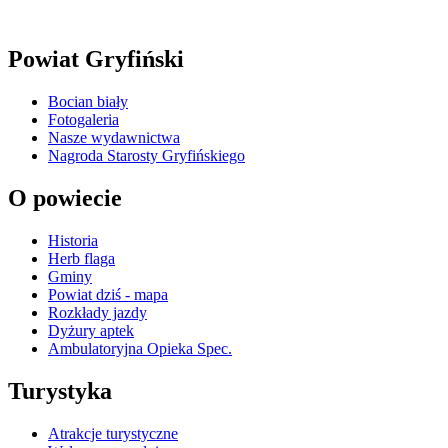
Powiat Gryfiński
Bocian biały
Fotogaleria
Nasze wydawnictwa
Nagroda Starosty Gryfińskiego
O powiecie
Historia
Herb flaga
Gminy
Powiat dziś - mapa
Rozkłady jazdy
Dyżury aptek
Ambulatoryjna Opieka Spec.
Turystyka
Atrakcje turystyczne