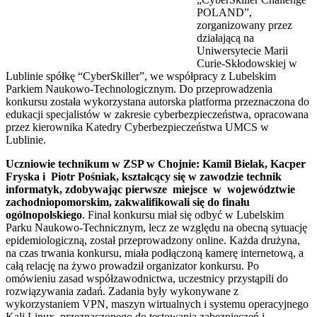
POLAND”,
zorganizowany przez
działającą na
Uniwersytecie Marii
Curie-Skłodowskiej w
Lublinie spółkę “CyberSkiller”, we współpracy z Lubelskim
Parkiem Naukowo-Technologicznym. Do przeprowadzenia
konkursu została wykorzystana autorska platforma przeznaczona do
edukacji specjalistów w zakresie cyberbezpieczeństwa, opracowana
przez kierownika Katedry Cyberbezpieczeństwa UMCS w
Lublinie.
Uczniowie technikum w ZSP w Chojnie: Kamil Bielak, Kacper
Fryska i Piotr Pośniak, kształcący się w zawodzie technik
informatyk, zdobywając pierwsze miejsce w województwie
zachodniopomorskim, zakwalifikowali się do finału
ogólnopolskiego
. Finał konkursu miał się odbyć w Lubelskim
Parku Naukowo-Technicznym, lecz ze względu na obecną sytuację
epidemiologiczną, został przeprowadzony online. Każda drużyna,
na czas trwania konkursu, miała podłączoną kamerę internetową, a
całą relację na żywo prowadził organizator konkursu. Po
omówieniu zasad współzawodnictwa, uczestnicy przystąpili do
rozwiązywania zadań. Zadania były wykonywane z
wykorzystaniem VPN, maszyn wirtualnych i systemu operacyjnego
Kali Linux, przeznaczonego do testowania zabezpieczeń i