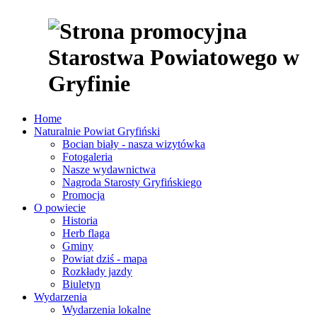
Home
Naturalnie Powiat Gryfiński
Bocian biały - nasza wizytówka
Fotogaleria
Nasze wydawnictwa
Nagroda Starosty Gryfińskiego
Promocja
O powiecie
Historia
Herb flaga
Gminy
Powiat dziś - mapa
Rozkłady jazdy
Biuletyn
Wydarzenia
Wydarzenia lokalne