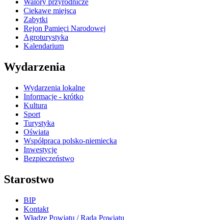
Walory przyrodnicze
Ciekawe miejsca
Zabytki
Rejon Pamięci Narodowej
Agroturystyka
Kalendarium
Wydarzenia
Wydarzenia lokalne
Informacje - krótko
Kultura
Sport
Turystyka
Oświata
Współpraca polsko-niemiecka
Inwestycje
Bezpieczeństwo
Starostwo
BIP
Kontakt
Władze Powiatu / Rada Powiatu