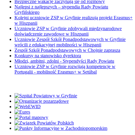
Bezpieczne wakacje zaczynają się od rozmowy
Najlepsi z najlepszych – stypendia Rady Powiatu
Gryfińskiego
Kolejni uczniowie ZSP w Gryfinie realizują projekt Erasmus+
w Hiszpanii
Uczniowie ZSP w Gryfinie zdobywali międzynarodowe
doświadczenie zawodowe w Hiszpanii
Uczniowie Zespół Szkół Ponadpodstawowych w Gryfinie
wrócili z edukacyjnej mobilności w Hiszpanii
Zespół Szkół Ponadpodstawowych w Chojnie zaprasza
Konkursy na stanowisko dyrektora
Młodzi, ambitni, zdolni - Stypendyści Rady Powiatu
Uczniowie ZSP w Gryfinie rozwijają kompetencje w
Portugalii - mobilność Erasmus+ w Setúbal