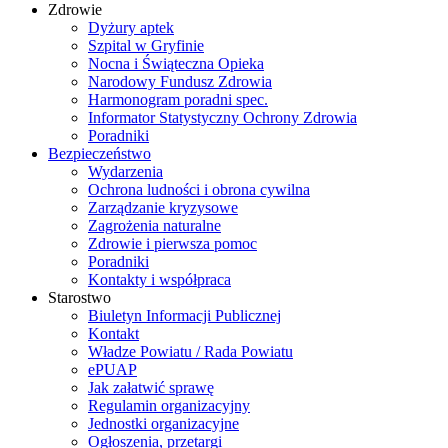
Zdrowie
Dyżury aptek
Szpital w Gryfinie
Nocna i Świąteczna Opieka
Narodowy Fundusz Zdrowia
Harmonogram poradni spec.
Informator Statystyczny Ochrony Zdrowia
Poradniki
Bezpieczeństwo
Wydarzenia
Ochrona ludności i obrona cywilna
Zarządzanie kryzysowe
Zagrożenia naturalne
Zdrowie i pierwsza pomoc
Poradniki
Kontakty i współpraca
Starostwo
Biuletyn Informacji Publicznej
Kontakt
Władze Powiatu / Rada Powiatu
ePUAP
Jak załatwić sprawę
Regulamin organizacyjny
Jednostki organizacyjne
Ogłoszenia, przetargi