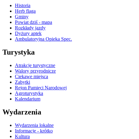
Historia
Herb flaga
Gminy
Powiat dziś - mapa
Rozkłady jazdy
Dyżury aptek
Ambulatoryjna Opieka Spec.
Turystyka
Atrakcje turystyczne
Walory przyrodnicze
Ciekawe miejsca
Zabytki
Rejon Pamięci Narodowej
Agroturystyka
Kalendarium
Wydarzenia
Wydarzenia lokalne
Informacje - krótko
Kultura