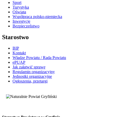
Sport
Turystyka
Oświata
Współpraca polsko-niemiecka
Inwestycje
Bezpieczeństwo
Starostwo
BIP
Kontakt
Władze Powiatu / Rada Powiatu
ePUAP
Jak załatwić sprawę
Regulamin organizacyjny
Jednostki organizacyjne
Ogłoszenia, przetargi