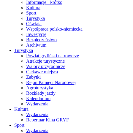
Informacje - krótko
Kultura
Sport
Turystyka
Oświata
Współpraca polsko-niemiecka
Inwestycje
Bezpieczeństwo
Archiwum
Turystyka
Powiat gryfiński na rowerze
Atrakcje turystyczne
Walory przyrodnicze
Ciekawe miejsca
Zabytki
Rejon Pamięci Narodowej
Agroturystyka
Rozkłady jazdy
Kalendarium
Wydarzenia
Kultura
Wydarzenia
Repertuar Kina GRYF
Sport
Wydarzenia