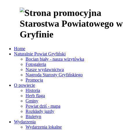
Home
Naturalnie Powiat Gryfiński
Bocian biały - nasza wizytówka
Fotogaleria
Nasze wydawnictwa
Nagroda Starosty Gryfińskiego
Promocja
O powiecie
Historia
Herb flaga
Gminy
Powiat dziś - mapa
Rozkłady jazdy
Biuletyn
Wydarzenia
Wydarzenia lokalne