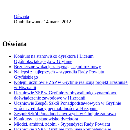
Oświata
Opublikowano: 14 marca 2012
Oświata
Konkurs na stanowisko dyrektora I Liceum
Ogólnokształcącego w Gryfinie
Bezpieczne wakacje zaczynają się od rozmowy
Najlepsi z najlepszych – stypendia Rady Powiatu
Gryfińskiego
Kolejni uczniowie ZSP w Gryfinie realizują projekt Erasmus+
w Hiszpanii
Uczniowie ZSP w Gryfinie zdobywali międzynarodowe
doświadczenie zawodowe w Hiszpanii
Uczniowie Zespół Szkół Ponadpodstawowych w Gryfinie
wrócili z edukacyjnej mobilności w Hiszpanii
Zespół Szkół Ponadpodstawowych w Chojnie zaprasza
Konkursy na stanowisko dyrektora
Młodzi, ambitni, zdolni - Stypendyści Rady Powiatu
Uczniowie ZSP w Gryfinie rozwijają kompetencje w