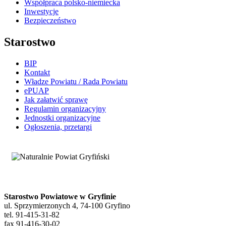
Współpraca polsko-niemiecka
Inwestycje
Bezpieczeństwo
Starostwo
BIP
Kontakt
Władze Powiatu / Rada Powiatu
ePUAP
Jak załatwić sprawę
Regulamin organizacyjny
Jednostki organizacyjne
Ogłoszenia, przetargi
Starostwo Powiatowe w Gryfinie
ul. Sprzymierzonych 4, 74-100 Gryfino
tel. 91-415-31-82
fax 91-416-30-02