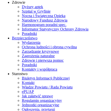
Zdrowie
Dyżury aptek
Szpital w Gryfinie
Nocna i Świąteczna Opieka
Narodowy Fundusz Zdrowia
Harmonogram poradni spec.
Informator Statystyczny Ochrony Zdrowia
Poradniki
Bezpieczeństwo
Wydarzenia
Ochrona ludności i obrona cywilna
Zarządzanie kryzysowe
Zagrożenia naturalne
Zdrowie i pierwsza pomoc
Poradniki
Kontakty i współpraca
Starostwo
Biuletyn Informacji Publicznej
Kontakt
Władze Powiatu / Rada Powiatu
ePUAP
Jak załatwić sprawę
Regulamin organizacyjny
Jednostki organizacyjne
Ogłoszenia, przetargi