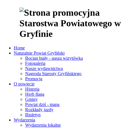
Home
Naturalnie Powiat Gryfiński
Bocian biały - nasza wizytówka
Fotogaleria
Nasze wydawnictwa
Nagroda Starosty Gryfińskiego
Promocja
O powiecie
Historia
Herb flaga
Gminy
Powiat dziś - mapa
Rozkłady jazdy
Biuletyn
Wydarzenia
Wydarzenia lokalne