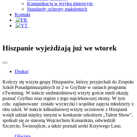
Komunikacja w języku migowym
Standardy ochrony małoletnich
Kontakt
Hiszpanie wyjeżdżają już we wtorek
Drukuj
Kończy się wizyta grupy Hiszpanów, którzy przyjechali do Zespołu
Szkół Ponadgimnazjalnych nr 2 w Gryfinie w ramach programu
eTwinning. W trakcie siedmiodniowej wizyty goście mieli okazję
poznać Gryfino oraz region z jego najciekawszej strony. W tym
celu zaplanowane zostały wycieczki i wspólne zajęcia młodzieży z
obu szkół. W trakcie kilkudniowej wizyty uczniowie z Hiszpanii
wzięli udział między innymi w konkursie szkolnym „Talent Show”,
spotkali się ze starostą Wojciechem Konarskim, odwiedzili
Szczecin, Świnoujście, a także poznali uroki Krzywego Lasu.
Oświata