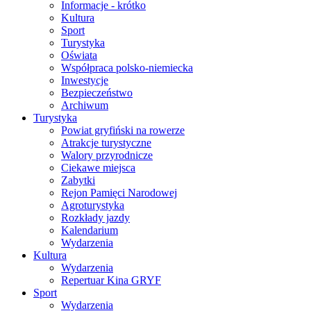
Informacje - krótko
Kultura
Sport
Turystyka
Oświata
Współpraca polsko-niemiecka
Inwestycje
Bezpieczeństwo
Archiwum
Turystyka
Powiat gryfiński na rowerze
Atrakcje turystyczne
Walory przyrodnicze
Ciekawe miejsca
Zabytki
Rejon Pamięci Narodowej
Agroturystyka
Rozkłady jazdy
Kalendarium
Wydarzenia
Kultura
Wydarzenia
Repertuar Kina GRYF
Sport
Wydarzenia