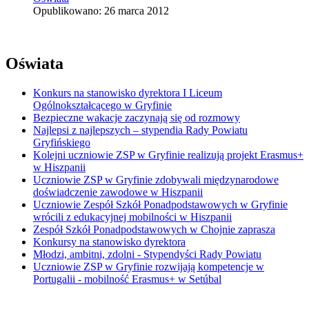
Opublikowano: 26 marca 2012
Oświata
Konkurs na stanowisko dyrektora I Liceum
Ogólnokształcącego w Gryfinie
Bezpieczne wakacje zaczynają się od rozmowy
Najlepsi z najlepszych – stypendia Rady Powiatu
Gryfińskiego
Kolejni uczniowie ZSP w Gryfinie realizują projekt Erasmus+
w Hiszpanii
Uczniowie ZSP w Gryfinie zdobywali międzynarodowe
doświadczenie zawodowe w Hiszpanii
Uczniowie Zespół Szkół Ponadpodstawowych w Gryfinie
wrócili z edukacyjnej mobilności w Hiszpanii
Zespół Szkół Ponadpodstawowych w Chojnie zaprasza
Konkursy na stanowisko dyrektora
Młodzi, ambitni, zdolni - Stypendyści Rady Powiatu
Uczniowie ZSP w Gryfinie rozwijają kompetencje w
Portugalii - mobilność Erasmus+ w Setúbal