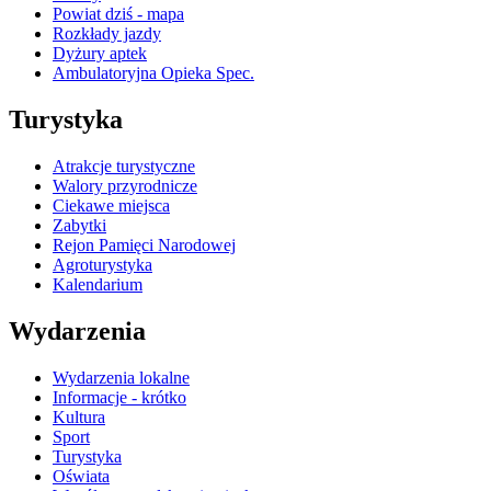
Powiat dziś - mapa
Rozkłady jazdy
Dyżury aptek
Ambulatoryjna Opieka Spec.
Turystyka
Atrakcje turystyczne
Walory przyrodnicze
Ciekawe miejsca
Zabytki
Rejon Pamięci Narodowej
Agroturystyka
Kalendarium
Wydarzenia
Wydarzenia lokalne
Informacje - krótko
Kultura
Sport
Turystyka
Oświata