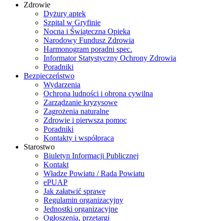
Zdrowie
Dyżury aptek
Szpital w Gryfinie
Nocna i Świąteczna Opieka
Narodowy Fundusz Zdrowia
Harmonogram poradni spec.
Informator Statystyczny Ochrony Zdrowia
Poradniki
Bezpieczeństwo
Wydarzenia
Ochrona ludności i obrona cywilna
Zarządzanie kryzysowe
Zagrożenia naturalne
Zdrowie i pierwsza pomoc
Poradniki
Kontakty i współpraca
Starostwo
Biuletyn Informacji Publicznej
Kontakt
Władze Powiatu / Rada Powiatu
ePUAP
Jak załatwić sprawę
Regulamin organizacyjny
Jednostki organizacyjne
Ogłoszenia, przetargi