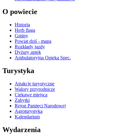
O powiecie
Historia
Herb flaga
Gminy
Powiat dziś - mapa
Rozkłady jazdy
Dyżury aptek
Ambulatoryjna Opieka Spec.
Turystyka
Atrakcje turystyczne
Walory przyrodnicze
Ciekawe miejsca
Zabytki
Rejon Pamięci Narodowej
Agroturystyka
Kalendarium
Wydarzenia