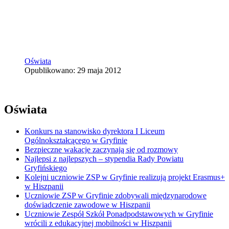
Oświata
Opublikowano: 29 maja 2012
Oświata
Konkurs na stanowisko dyrektora I Liceum
Ogólnokształcącego w Gryfinie
Bezpieczne wakacje zaczynają się od rozmowy
Najlepsi z najlepszych – stypendia Rady Powiatu
Gryfińskiego
Kolejni uczniowie ZSP w Gryfinie realizują projekt Erasmus+
w Hiszpanii
Uczniowie ZSP w Gryfinie zdobywali międzynarodowe
doświadczenie zawodowe w Hiszpanii
Uczniowie Zespół Szkół Ponadpodstawowych w Gryfinie
wrócili z edukacyjnej mobilności w Hiszpanii