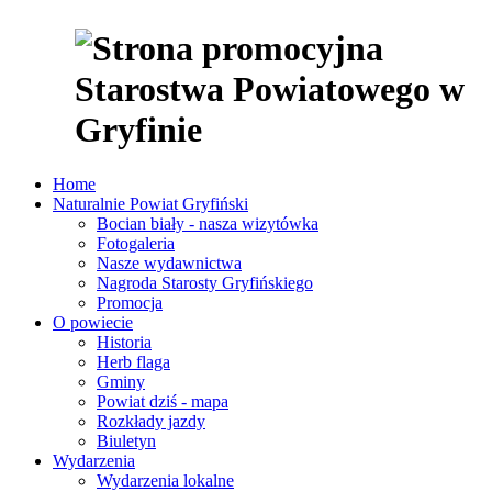
Home
Naturalnie Powiat Gryfiński
Bocian biały - nasza wizytówka
Fotogaleria
Nasze wydawnictwa
Nagroda Starosty Gryfińskiego
Promocja
O powiecie
Historia
Herb flaga
Gminy
Powiat dziś - mapa
Rozkłady jazdy
Biuletyn
Wydarzenia
Wydarzenia lokalne