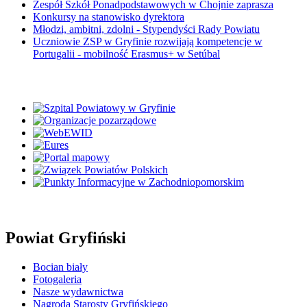
Zespół Szkół Ponadpodstawowych w Chojnie zaprasza
Konkursy na stanowisko dyrektora
Młodzi, ambitni, zdolni - Stypendyści Rady Powiatu
Uczniowie ZSP w Gryfinie rozwijają kompetencje w
Portugalii - mobilność Erasmus+ w Setúbal
Powiat Gryfiński
Bocian biały
Fotogaleria
Nasze wydawnictwa
Nagroda Starosty Gryfińskiego