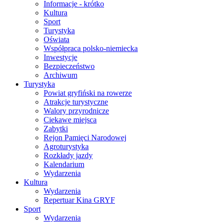
Informacje - krótko
Kultura
Sport
Turystyka
Oświata
Współpraca polsko-niemiecka
Inwestycje
Bezpieczeństwo
Archiwum
Turystyka
Powiat gryfiński na rowerze
Atrakcje turystyczne
Walory przyrodnicze
Ciekawe miejsca
Zabytki
Rejon Pamięci Narodowej
Agroturystyka
Rozkłady jazdy
Kalendarium
Wydarzenia
Kultura
Wydarzenia
Repertuar Kina GRYF
Sport
Wydarzenia