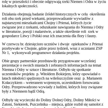
rolę w przeszłości i obecnie odgrywają rzeki Niemen i Odra w życiu
lokalnych społeczności.
Działania obejmują badanie źródeł historycznych w celu określenia
roli obu rzek przed wiekami, przeprowadzanie wywiadów z
najstarszymi mieszkańcami Chojny i Prienai, których życie
związane jest z rzekami, odszukanie nawiązania do Niemna i Odry
w literaturze, poezji i malarstwie, a także określenie roli rzek w
gospodarce Litwy i Polski oraz ich znaczenia dla flory i fauny.
W czerwcu br. dziesięcioro uczniów i dwoje opiekunów z Prienai
przebywało w Chojnie, gdzie przez tydzień, wraz z uczniami ZSP
Nr 1, wykonywali programowe działania projektu.
Obie grupy partnerskie przedstawiły przygotowane wcześniej
prezentacje o swoich miastach i zebranych informacjach na temat
Niemna i Odry w sztuce i literaturze. Odbyło się spotkanie
uczestników projektu p. Witoldem Bokiejem, który opowiadał o
latach młodości spędzonych na wileńszczyźnie oraz p. Marianem
Kołaczykiem – weteranem wojennym, uczestnikiem forsowania
Odry. Przeprowadzono wywiady z ludźmi, których losy związane
były z Niemnem bądź Odrą.
Odbyły się wycieczki do Doliny Dolnej Odry, Doliny Miłości w
Zatoni, Siekierek, Pszczelnika – miejsca, gdzie rozbił się samolot z