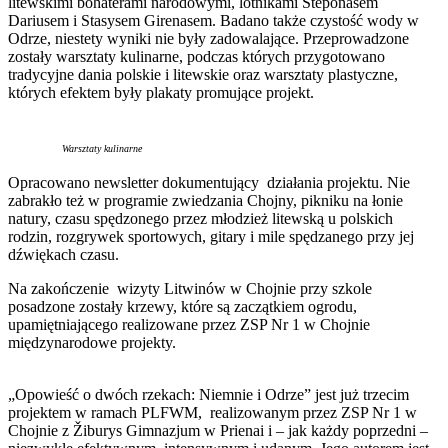
litewskimi bohaterami narodowymi, lotnikami Steponasem
Dariusem i Stasysem Girenasem. Badano także czystość wody w
Odrze, niestety wyniki nie były zadowalające. Przeprowadzone
zostały warsztaty kulinarne, podczas których przygotowano
tradycyjne dania polskie i litewskie oraz warsztaty plastyczne,
których efektem były plakaty promujące projekt.
Warsztaty kulinarne
Opracowano newsletter dokumentujący działania projektu. Nie
zabrakło też w programie zwiedzania Chojny, pikniku na łonie
natury, czasu spędzonego przez młodzież litewską u polskich
rodzin, rozgrywek sportowych, gitary i mile spędzanego przy jej
dźwiękach czasu.
Na zakończenie wizyty Litwinów w Chojnie przy szkole
posadzone zostały krzewy, które są zaczątkiem ogrodu,
upamiętniającego realizowane przez ZSP Nr 1 w Chojnie
międzynarodowe projekty.
„Opowieść o dwóch rzekach: Niemnie i Odrze” jest już trzecim
projektem w ramach PLFWM, realizowanym przez ZSP Nr 1 w
Chojnie z Žiburys Gimnazjum w Prienai i – jak każdy poprzedni –