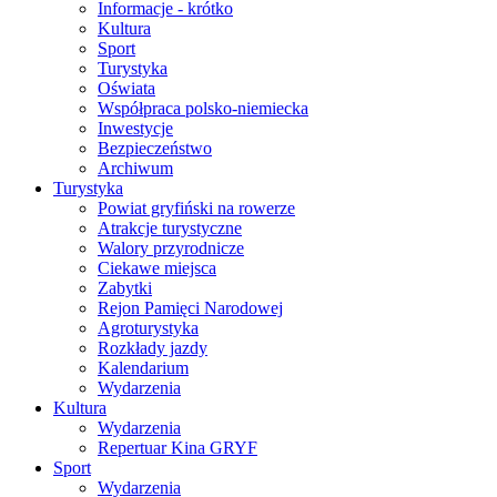
Informacje - krótko
Kultura
Sport
Turystyka
Oświata
Współpraca polsko-niemiecka
Inwestycje
Bezpieczeństwo
Archiwum
Turystyka
Powiat gryfiński na rowerze
Atrakcje turystyczne
Walory przyrodnicze
Ciekawe miejsca
Zabytki
Rejon Pamięci Narodowej
Agroturystyka
Rozkłady jazdy
Kalendarium
Wydarzenia
Kultura
Wydarzenia
Repertuar Kina GRYF
Sport
Wydarzenia