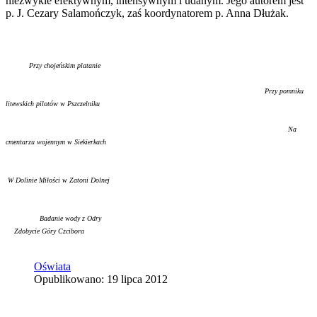
niezwykle efektywnym, intensywnym i udanym. Jego autorem jest
p. J. Cezary Salamończyk, zaś koordynatorem p. Anna Dłużak.
Przy chojeńskim platanie
Przy pomniku
litewskich pilotów w Pszczelniku
Na
cmentarzu wojennym w Siekierkach
W Dolinie Miłości w Zatoni Dolnej
Badanie wody z Odry
Zdobycie Góry Czcibora
Oświata
Opublikowano: 19 lipca 2012