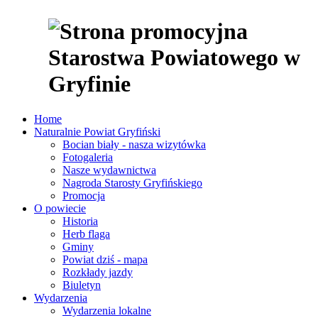
Home
Naturalnie Powiat Gryfiński
Bocian biały - nasza wizytówka
Fotogaleria
Nasze wydawnictwa
Nagroda Starosty Gryfińskiego
Promocja
O powiecie
Historia
Herb flaga
Gminy
Powiat dziś - mapa
Rozkłady jazdy
Biuletyn
Wydarzenia
Wydarzenia lokalne