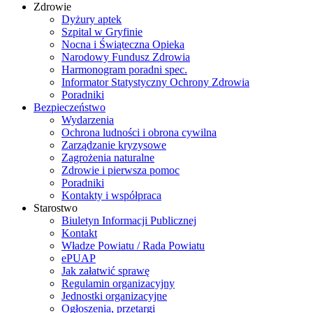
Zdrowie
Dyżury aptek
Szpital w Gryfinie
Nocna i Świąteczna Opieka
Narodowy Fundusz Zdrowia
Harmonogram poradni spec.
Informator Statystyczny Ochrony Zdrowia
Poradniki
Bezpieczeństwo
Wydarzenia
Ochrona ludności i obrona cywilna
Zarządzanie kryzysowe
Zagrożenia naturalne
Zdrowie i pierwsza pomoc
Poradniki
Kontakty i współpraca
Starostwo
Biuletyn Informacji Publicznej
Kontakt
Władze Powiatu / Rada Powiatu
ePUAP
Jak załatwić sprawę
Regulamin organizacyjny
Jednostki organizacyjne
Ogłoszenia, przetargi