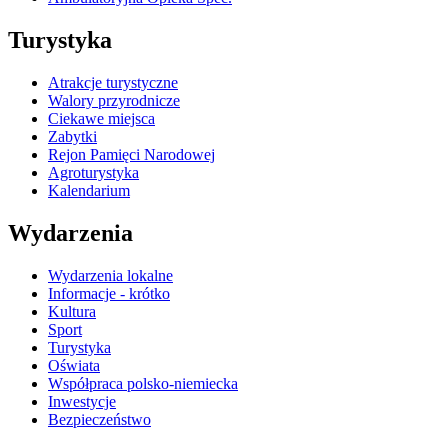
Turystyka
Atrakcje turystyczne
Walory przyrodnicze
Ciekawe miejsca
Zabytki
Rejon Pamięci Narodowej
Agroturystyka
Kalendarium
Wydarzenia
Wydarzenia lokalne
Informacje - krótko
Kultura
Sport
Turystyka
Oświata
Współpraca polsko-niemiecka
Inwestycje
Bezpieczeństwo