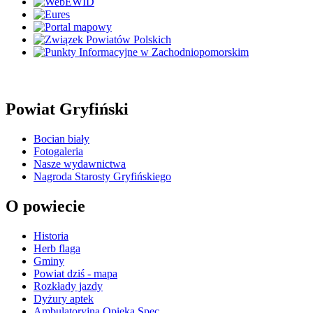
Powiat Gryfiński
Bocian biały
Fotogaleria
Nasze wydawnictwa
Nagroda Starosty Gryfińskiego
O powiecie
Historia
Herb flaga
Gminy
Powiat dziś - mapa
Rozkłady jazdy
Dyżury aptek
Ambulatoryjna Opieka Spec.