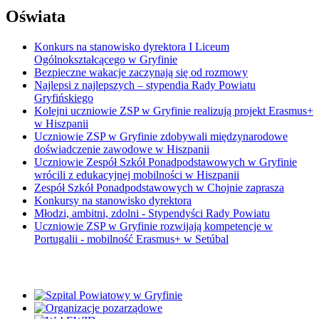
Oświata
Konkurs na stanowisko dyrektora I Liceum
Ogólnokształcącego w Gryfinie
Bezpieczne wakacje zaczynają się od rozmowy
Najlepsi z najlepszych – stypendia Rady Powiatu
Gryfińskiego
Kolejni uczniowie ZSP w Gryfinie realizują projekt Erasmus+
w Hiszpanii
Uczniowie ZSP w Gryfinie zdobywali międzynarodowe
doświadczenie zawodowe w Hiszpanii
Uczniowie Zespół Szkół Ponadpodstawowych w Gryfinie
wrócili z edukacyjnej mobilności w Hiszpanii
Zespół Szkół Ponadpodstawowych w Chojnie zaprasza
Konkursy na stanowisko dyrektora
Młodzi, ambitni, zdolni - Stypendyści Rady Powiatu
Uczniowie ZSP w Gryfinie rozwijają kompetencje w
Portugalii - mobilność Erasmus+ w Setúbal