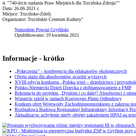
4. "740-lecie nadania Praw Miejskich dla Trzcińska-Zdroju""
Data: 26.06.2021 r.
Miejsce: Trzcińsko-Zdrój
Organizator: Trzcińskie Centrum Kultury"
Naturalnie Powiat Gryfiński
Opublikowano: 19 kwietnia 2021
Informacje - krótko
„Połączenia” – konferencja dla edukatorów ekologicznych
Oferta stażu dla absolwentów uczelni wyższych
XVIII edycja konkursu „Polska wieś – dziedzictwo i przyszłość
Polsko-Niemiecki Dzień Dziecka z dofinansowaniem z FMP
Rekrutacja do projektu „Dyplom i co dalej? Absolwenci z nie
Wsparcie szkół w ramach Krajowego Planu Odbudowy
Konkurs ofert Wojewody Zachodniopomorskiego z zakresu po
Rozbudowa Budowa Regionalnej Infrastruktury Informacji Pr
Aktualizacja: uchylenie strefy objętej zakażeniem HPAI na ter