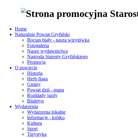
Home
Naturalnie Powiat Gryfiński
Bocian biały - nasza wizytówka
Fotogaleria
Nasze wydawnictwa
Nagroda Starosty Gryfińskiego
Promocja
O powiecie
Historia
Herb flaga
Gminy
Powiat dziś - mapa
Rozkłady jazdy
Biuletyn
Wydarzenia
Wydarzenia lokalne
Informacje - krótko
Kultura
Sport
Turystyka