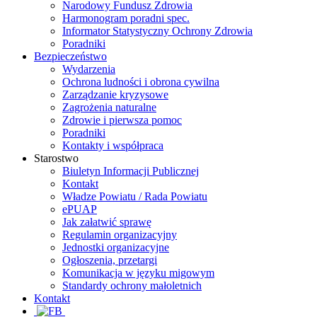
Narodowy Fundusz Zdrowia
Harmonogram poradni spec.
Informator Statystyczny Ochrony Zdrowia
Poradniki
Bezpieczeństwo
Wydarzenia
Ochrona ludności i obrona cywilna
Zarządzanie kryzysowe
Zagrożenia naturalne
Zdrowie i pierwsza pomoc
Poradniki
Kontakty i współpraca
Starostwo
Biuletyn Informacji Publicznej
Kontakt
Władze Powiatu / Rada Powiatu
ePUAP
Jak załatwić sprawę
Regulamin organizacyjny
Jednostki organizacyjne
Ogłoszenia, przetargi
Komunikacja w języku migowym
Standardy ochrony małoletnich
Kontakt