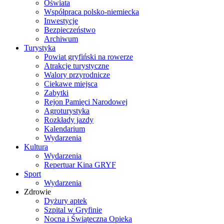
Oświata
Współpraca polsko-niemiecka
Inwestycje
Bezpieczeństwo
Archiwum
Turystyka
Powiat gryfiński na rowerze
Atrakcje turystyczne
Walory przyrodnicze
Ciekawe miejsca
Zabytki
Rejon Pamięci Narodowej
Agroturystyka
Rozkłady jazdy
Kalendarium
Wydarzenia
Kultura
Wydarzenia
Repertuar Kina GRYF
Sport
Wydarzenia
Zdrowie
Dyżury aptek
Szpital w Gryfinie
Nocna i Świąteczna Opieka