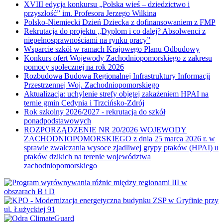
XVIII edycja konkursu „Polska wieś – dziedzictwo i
przyszłość” im. Profesora Jerzego Wilkina
Polsko-Niemiecki Dzień Dziecka z dofinansowaniem z FMP
Rekrutacja do projektu „Dyplom i co dalej? Absolwenci z
niepełnosprawnościami na rynku pracy”
Wsparcie szkół w ramach Krajowego Planu Odbudowy
Konkurs ofert Wojewody Zachodniopomorskiego z zakresu
pomocy społecznej na rok 2026
Rozbudowa Budowa Regionalnej Infrastruktury Informacji
Przestrzennej Woj. Zachodniopomorskiego
Aktualizacja: uchylenie strefy objętej zakażeniem HPAI na
ternie gmin Cedynia i Trzcińsko-Zdrój
Rok szkolny 2026/2027 - rekrutacja do szkół
ponadpodstawowych
ROZPORZĄDZENIE NR 20/2026 WOJEWODY
ZACHODNIOPOMORSKIEGO z dnia 25 marca 2026 r. w
sprawie zwalczania wysoce zjadliwej grypy ptaków (HPAI) u
ptaków dzikich na terenie województwa
zachodniopomorskiego