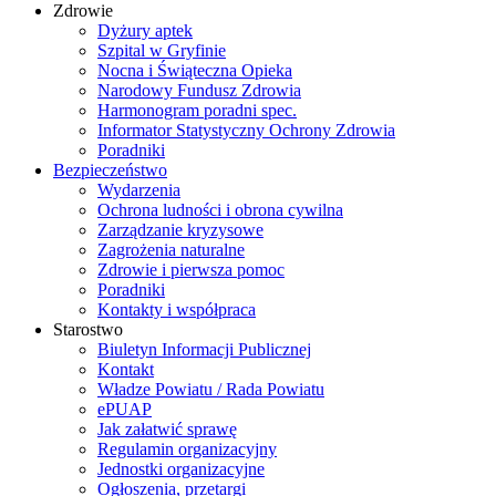
Zdrowie
Dyżury aptek
Szpital w Gryfinie
Nocna i Świąteczna Opieka
Narodowy Fundusz Zdrowia
Harmonogram poradni spec.
Informator Statystyczny Ochrony Zdrowia
Poradniki
Bezpieczeństwo
Wydarzenia
Ochrona ludności i obrona cywilna
Zarządzanie kryzysowe
Zagrożenia naturalne
Zdrowie i pierwsza pomoc
Poradniki
Kontakty i współpraca
Starostwo
Biuletyn Informacji Publicznej
Kontakt
Władze Powiatu / Rada Powiatu
ePUAP
Jak załatwić sprawę
Regulamin organizacyjny
Jednostki organizacyjne
Ogłoszenia, przetargi