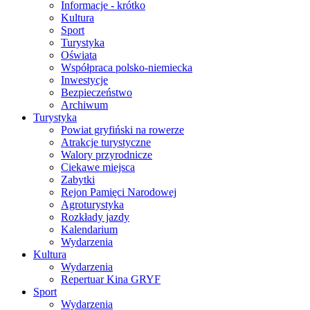
Informacje - krótko
Kultura
Sport
Turystyka
Oświata
Współpraca polsko-niemiecka
Inwestycje
Bezpieczeństwo
Archiwum
Turystyka
Powiat gryfiński na rowerze
Atrakcje turystyczne
Walory przyrodnicze
Ciekawe miejsca
Zabytki
Rejon Pamięci Narodowej
Agroturystyka
Rozkłady jazdy
Kalendarium
Wydarzenia
Kultura
Wydarzenia
Repertuar Kina GRYF
Sport
Wydarzenia