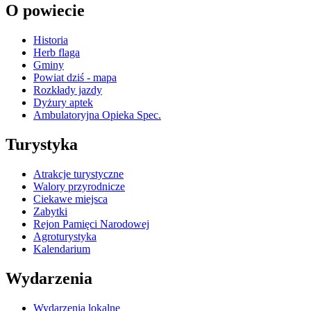
O powiecie
Historia
Herb flaga
Gminy
Powiat dziś - mapa
Rozkłady jazdy
Dyżury aptek
Ambulatoryjna Opieka Spec.
Turystyka
Atrakcje turystyczne
Walory przyrodnicze
Ciekawe miejsca
Zabytki
Rejon Pamięci Narodowej
Agroturystyka
Kalendarium
Wydarzenia
Wydarzenia lokalne