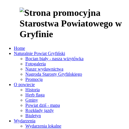
Home
Naturalnie Powiat Gryfiński
Bocian biały - nasza wizytówka
Fotogaleria
Nasze wydawnictwa
Nagroda Starosty Gryfińskiego
Promocja
O powiecie
Historia
Herb flaga
Gminy
Powiat dziś - mapa
Rozkłady jazdy
Biuletyn
Wydarzenia
Wydarzenia lokalne