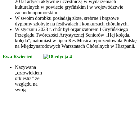
20 lat artyści aktywnie uczestniczą w wydarzeniach
kulturalnych w powiecie gryfińskim i w województwie
zachodniopomorskim.
W swoim dorobku posiadają złote, srebrne i brązowe
dyplomy zdobyte na festiwalach i konkursach chóralnych.
W styczniu 2023 r. chór był organizatorem I Gryfińskiego
Przeglądu Twórczości Artystycznej Seniorów „Hej kolęda,
kolęda”, natomiast w lipcu Res Musica reprezentowała Polskę
na Międzynarodowych Warsztatach Chóralnych w Hiszpanii.
Ewa Kwiecień
Nazywana
„człowiekiem
orkiestrą” ze
względu na
swoją