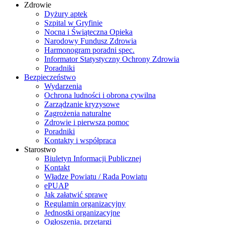
Zdrowie
Dyżury aptek
Szpital w Gryfinie
Nocna i Świąteczna Opieka
Narodowy Fundusz Zdrowia
Harmonogram poradni spec.
Informator Statystyczny Ochrony Zdrowia
Poradniki
Bezpieczeństwo
Wydarzenia
Ochrona ludności i obrona cywilna
Zarządzanie kryzysowe
Zagrożenia naturalne
Zdrowie i pierwsza pomoc
Poradniki
Kontakty i współpraca
Starostwo
Biuletyn Informacji Publicznej
Kontakt
Władze Powiatu / Rada Powiatu
ePUAP
Jak załatwić sprawę
Regulamin organizacyjny
Jednostki organizacyjne
Ogłoszenia, przetargi