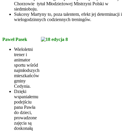
Chorzowie tytuł Młodzieżowej Mistrzyni Polski w
siedmioboju.
Sukcesy Martyny to, poza talentem, efekt jej determinacji i
wielogodzinnych codziennych treningów.
Paweł Pasek
Wieloletni
trener i
animator
sportu wśród
najmłodszych
mieszkańców
gminy
Cedynia.
Dzięki
wspaniałemu
podejściu
pana Pawła
do dzieci,
prowadzone
zajęcia są
doskonałą