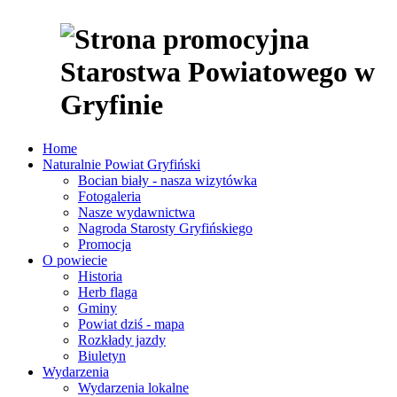
Home
Naturalnie Powiat Gryfiński
Bocian biały - nasza wizytówka
Fotogaleria
Nasze wydawnictwa
Nagroda Starosty Gryfińskiego
Promocja
O powiecie
Historia
Herb flaga
Gminy
Powiat dziś - mapa
Rozkłady jazdy
Biuletyn
Wydarzenia
Wydarzenia lokalne