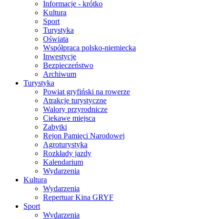
Informacje - krótko
Kultura
Sport
Turystyka
Oświata
Współpraca polsko-niemiecka
Inwestycje
Bezpieczeństwo
Archiwum
Turystyka
Powiat gryfiński na rowerze
Atrakcje turystyczne
Walory przyrodnicze
Ciekawe miejsca
Zabytki
Rejon Pamięci Narodowej
Agroturystyka
Rozkłady jazdy
Kalendarium
Wydarzenia
Kultura
Wydarzenia
Repertuar Kina GRYF
Sport
Wydarzenia