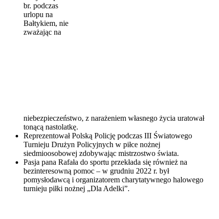
br. podczas
urlopu na
Bałtykiem, nie
zważając na
niebezpieczeństwo, z narażeniem własnego życia uratował
tonącą nastolatkę.
Reprezentował Polską Policję podczas III Światowego
Turnieju Drużyn Policyjnych w piłce nożnej
siedmioosobowej zdobywając mistrzostwo świata.
Pasja pana Rafała do sportu przekłada się również na
bezinteresowną pomoc – w grudniu 2022 r. był
pomysłodawcą i organizatorem charytatywnego halowego
turnieju piłki nożnej „Dla Adelki”.