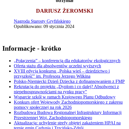
otrzymał
DARIUSZ ŻEROMSKI
Nagroda Starosty Gryfińskiego
Opublikowano: 09 stycznia 2024
Informacje - krótko
„Połączenia” – konferencja dla edukatorów ekologicznych
Oferta stażu dla absolwentów uczelni wyższych
XVIII edycja konkursu „Polska wieś – dziedzictwo i
przyszłość” im. Profesora Jerzego Wilkina
Polsko-Niemiecki Dzień Dziecka z dofinansowaniem z FMP
Rekrutacja do projektu „Dyplom i co dalej? Absolwenci z
niepełnosprawnościami na rynku pracy”
Wsparcie szkół w ramach Krajowego Planu Odbudowy
Konkurs ofert Wojewody Zachodniopomorskiego z zakresu
pomocy społecznej na rok 2026
Rozbudowa Budowa Regionalnej Infrastruktury Informacji
Przestrzennej Woj. Zachodniopomorskiego
Aktualizacja: uchylenie strefy objętej zakażeniem HPAI na
ternie gmin Cedynia i Trzcińsko-Zdrój