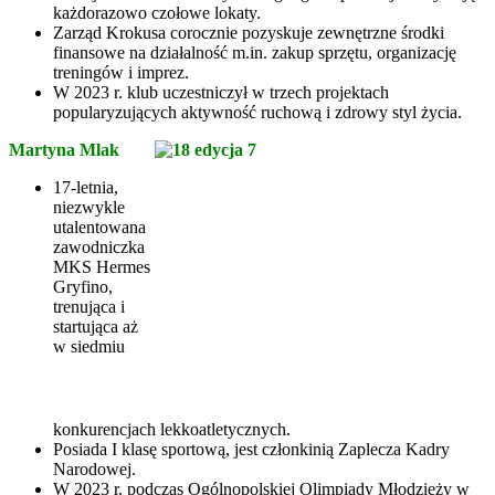
każdorazowo czołowe lokaty.
Zarząd Krokusa corocznie pozyskuje zewnętrzne środki
finansowe na działalność m.in. zakup sprzętu, organizację
treningów i imprez.
W 2023 r. klub uczestniczył w trzech projektach
popularyzujących aktywność ruchową i zdrowy styl życia.
Martyna Mlak
17-letnia,
niezwykle
utalentowana
zawodniczka
MKS Hermes
Gryfino,
trenująca i
startująca aż
w siedmiu
konkurencjach lekkoatletycznych.
Posiada I klasę sportową, jest członkinią Zaplecza Kadry
Narodowej.
W 2023 r. podczas Ogólnopolskiej Olimpiady Młodzieży w