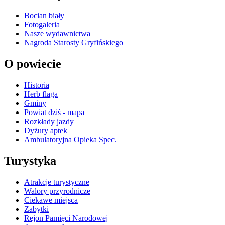
Bocian biały
Fotogaleria
Nasze wydawnictwa
Nagroda Starosty Gryfińskiego
O powiecie
Historia
Herb flaga
Gminy
Powiat dziś - mapa
Rozkłady jazdy
Dyżury aptek
Ambulatoryjna Opieka Spec.
Turystyka
Atrakcje turystyczne
Walory przyrodnicze
Ciekawe miejsca
Zabytki
Rejon Pamięci Narodowej