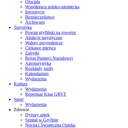
Oświata
Współpraca polsko-niemiecka
Inwestycje
Bezpieczeństwo
Archiwum
Turystyka
Powiat gryfiński na rowerze
Atrakcje turystyczne
Walory przyrodnicze
Ciekawe miejsca
Zabytki
Rejon Pamięci Narodowej
Agroturystyka
Rozkłady jazdy
Kalendarium
Wydarzenia
Kultura
Wydarzenia
Repertuar Kina GRYF
Sport
Wydarzenia
Zdrowie
Dyżury aptek
Szpital w Gryfinie
Nocna i Świąteczna Opieka