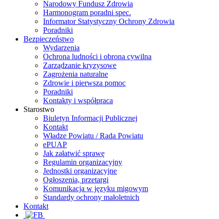
Narodowy Fundusz Zdrowia
Harmonogram poradni spec.
Informator Statystyczny Ochrony Zdrowia
Poradniki
Bezpieczeństwo
Wydarzenia
Ochrona ludności i obrona cywilna
Zarządzanie kryzysowe
Zagrożenia naturalne
Zdrowie i pierwsza pomoc
Poradniki
Kontakty i współpraca
Starostwo
Biuletyn Informacji Publicznej
Kontakt
Władze Powiatu / Rada Powiatu
ePUAP
Jak załatwić sprawę
Regulamin organizacyjny
Jednostki organizacyjne
Ogłoszenia, przetargi
Komunikacja w języku migowym
Standardy ochrony małoletnich
Kontakt