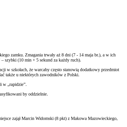
go zamku. Zmagania trwały aż 8 dni (7 - 14 maja br.), a w ich
” – szybki (10 min + 5 sekund za każdy ruch).
acji w szkołach, że warcaby często stanowią dodatkowy przedmiot
idać także u niektórych zawodników z Polski.
 w „rapidzie”.
asyfikowani by oddzielnie.
 miejsce zajął Marcin Widomski (8 pkt) z Makowa Mazowieckiego,