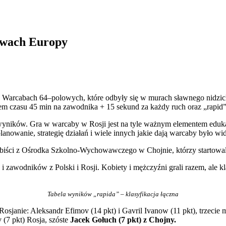
twach Europy
arcabach 64–polowych, które odbyły się w murach sławnego nidzickie
mitem czasu 45 min na zawodnika + 15 sekund za każdy ruch oraz „rapid
 wyników. Gra w warcaby w Rosji jest na tyle ważnym elementem eduk
planowanie, strategię działań i wiele innych jakie dają warcaby było w
abiści z Ośrodka Szkolno-Wychowawczego w Chojnie, którzy startowali
 zawodników z Polski i Rosji. Kobiety i mężczyźni grali razem, ale kl
Tabela wyników „rapida” – klasyfikacja łączna
sjanie: Aleksandr Efimov (14 pkt) i Gavril Ivanow (11 pkt), trzecie
v (7 pkt) Rosja, szóste
Jacek Gołuch (7 pkt) z Chojny.