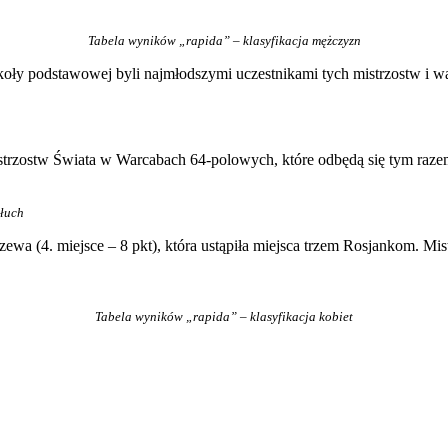
Tabela wyników „rapida” – klasyfikacja mężczyzn
oły podstawowej byli najmłodszymi uczestnikami tych mistrzostw i wa
rzostw Świata w Warcabach 64-polowych, które odbędą się tym razem 
ołuch
ewa (4. miejsce – 8 pkt), która ustąpiła miejsca trzem Rosjankom. Mist
Tabela wyników „rapida” – klasyfikacja kobiet