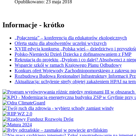
Opublikowano: 23 maja 2018
Informacje - krótko
„Połączenia” – konferencja dla edukatorów ekologicznych
Oferta stażu dla absolwentów uczelni wyższych
XVIII edycja konkursu „Polska wieś – dziedzictwo i przyszłość
Polsko-Niemiecki Dzień Dziecka z dofinansowaniem z FMP
Rekrutacja do projektu „Dyplom i co dalej? Absolwenci z nie
Wsparcie szkół w ramach Krajowego Planu Odbudowy
Konkurs ofert Wojewody Zachodniopomorskiego z zakresu po
Rozbudowa Budowa Regionalnej Infrastruktury Informacji Pr
Aktualizacja: uchylenie strefy objętej zakażeniem HPAI na ter