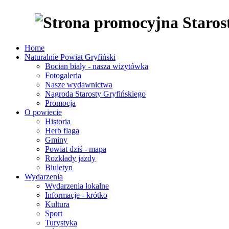
Home
Naturalnie Powiat Gryfiński
Bocian biały - nasza wizytówka
Fotogaleria
Nasze wydawnictwa
Nagroda Starosty Gryfińskiego
Promocja
O powiecie
Historia
Herb flaga
Gminy
Powiat dziś - mapa
Rozkłady jazdy
Biuletyn
Wydarzenia
Wydarzenia lokalne
Informacje - krótko
Kultura
Sport
Turystyka