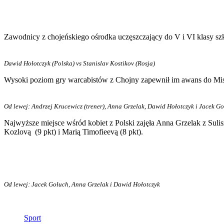
Zawodnicy z chojeńskiego ośrodka uczęszczający do V i VI klasy szk
Dawid Hołotczyk (Polska) vs Stanislav Kostikov (Rosja)
Wysoki poziom gry warcabistów z Chojny zapewnił im awans do Mist
Od lewej: Andrzej Krucewicz (trener), Anna Grzelak, Dawid Hołotczyk i Jacek G
Najwyższe miejsce wśród kobiet z Polski zajęła Anna Grzelak z Sulisz
Kozlovą (9 pkt) i Marią Timofieevą (8 pkt).
Od lewej: Jacek Gołuch, Anna Grzelak i Dawid Hołotczyk
Sport