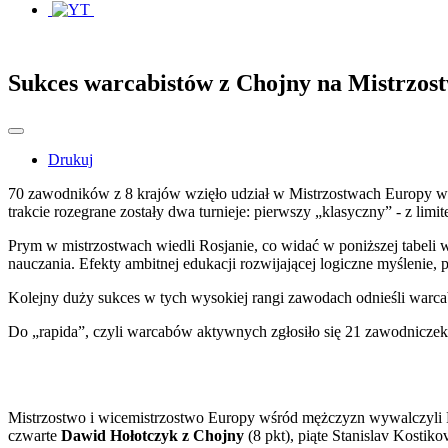
Sukces warcabistów z Chojny na Mistrzos
Drukuj
70 zawodników z 8 krajów wzięło udział w Mistrzostwach Europy w W
trakcie rozegrane zostały dwa turnieje: pierwszy „klasyczny” - z li
Prym w mistrzostwach wiedli Rosjanie, co widać w poniższej tabeli
nauczania. Efekty ambitnej edukacji rozwijającej logiczne myślenie, 
Kolejny duży sukces w tych wysokiej rangi zawodach odnieśli warc
Do „rapida”, czyli warcabów aktywnych zgłosiło się 21 zawodniczek i
Mistrzostwo i wicemistrzostwo Europy wśród mężczyzn wywalczyli Ro
czwarte
Dawid Hołotczyk z Chojny
(8 pkt), piąte Stanislav Kostiko