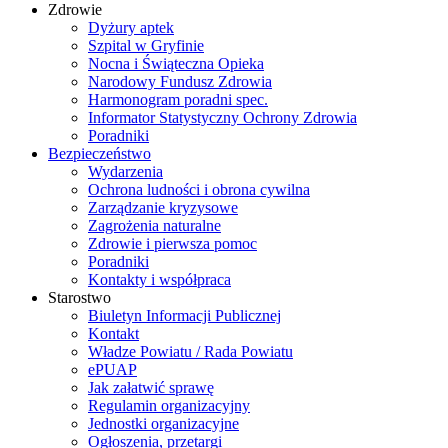
Zdrowie
Dyżury aptek
Szpital w Gryfinie
Nocna i Świąteczna Opieka
Narodowy Fundusz Zdrowia
Harmonogram poradni spec.
Informator Statystyczny Ochrony Zdrowia
Poradniki
Bezpieczeństwo
Wydarzenia
Ochrona ludności i obrona cywilna
Zarządzanie kryzysowe
Zagrożenia naturalne
Zdrowie i pierwsza pomoc
Poradniki
Kontakty i współpraca
Starostwo
Biuletyn Informacji Publicznej
Kontakt
Władze Powiatu / Rada Powiatu
ePUAP
Jak załatwić sprawę
Regulamin organizacyjny
Jednostki organizacyjne
Ogłoszenia, przetargi