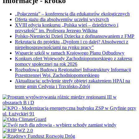
Informacje - krótko
„Połączenia” – konferencja dla edukatorów ekologicznych
Oferta stażu dla absolwentów uczelni wyższych
XVIII edycja konkursu „Polska wieś – dziedzictwo i
przyszłość” im. Profesora Jerzego Wilkina
Polsko-Niemiecki Dzień Dziecka z dofinansowaniem z FMP
Rekrutacja do projektu „Dyplom i co dalej? Absolwenci z
niepełnosprawnościami na rynku pracy”
Wsparcie szkół w ramach Krajowego Planu Odbudowy
Konkurs ofert Wojewody Zachodniopomorskiego z zakresu
pomocy społecznej na rok 2026
Rozbudowa Budowa Regionalnej Infrastruktury Informacji
Przestrzennej Woj. Zachodniopomorskiego
Aktualizacja: uchylenie strefy objętej zakażeniem HPAI na
ternie gmin Cedynia i Trzcińsko-Zdrój