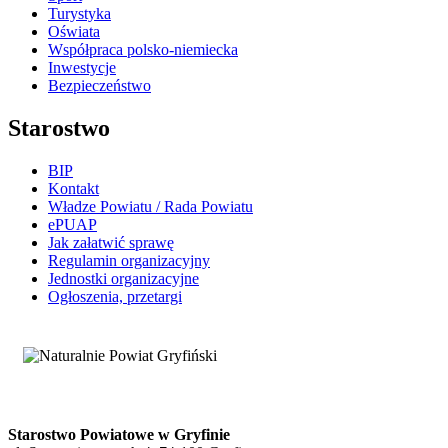
Turystyka
Oświata
Współpraca polsko-niemiecka
Inwestycje
Bezpieczeństwo
Starostwo
BIP
Kontakt
Władze Powiatu / Rada Powiatu
ePUAP
Jak załatwić sprawę
Regulamin organizacyjny
Jednostki organizacyjne
Ogłoszenia, przetargi
Starostwo Powiatowe w Gryfinie