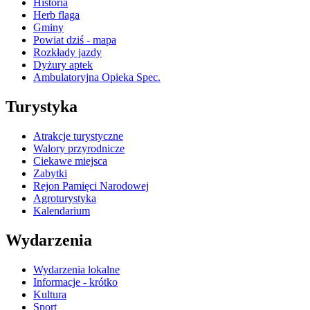
Historia
Herb flaga
Gminy
Powiat dziś - mapa
Rozkłady jazdy
Dyżury aptek
Ambulatoryjna Opieka Spec.
Turystyka
Atrakcje turystyczne
Walory przyrodnicze
Ciekawe miejsca
Zabytki
Rejon Pamięci Narodowej
Agroturystyka
Kalendarium
Wydarzenia
Wydarzenia lokalne
Informacje - krótko
Kultura
Sport