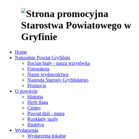
Home
Naturalnie Powiat Gryfiński
Bocian biały - nasza wizytówka
Fotogaleria
Nasze wydawnictwa
Nagroda Starosty Gryfińskiego
Promocja
O powiecie
Historia
Herb flaga
Gminy
Powiat dziś - mapa
Rozkłady jazdy
Biuletyn
Wydarzenia
Wydarzenia lokalne