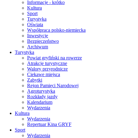
Informacje - krótko
Kultura
Sport
Turystyka
Oświata
Współpraca polsko-niemiecka
Inwestycje
Bezpieczeństwo
Archiwum
Turystyka
Powiat gryfiński na rowerze
Atrakcje turystyczne
Walory przyrodnicze
Ciekawe miejsca
Zabytki
Rejon Pamięci Narodowej
Agroturystyka
Rozkłady jazdy
Kalendarium
Wydarzenia
Kultura
Wydarzenia
Repertuar Kina GRYF
Sport
Wydarzenia