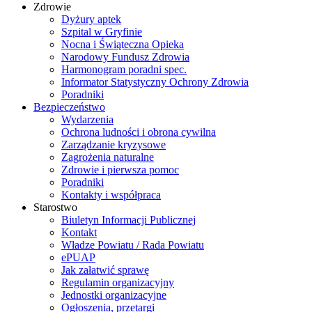
Zdrowie
Dyżury aptek
Szpital w Gryfinie
Nocna i Świąteczna Opieka
Narodowy Fundusz Zdrowia
Harmonogram poradni spec.
Informator Statystyczny Ochrony Zdrowia
Poradniki
Bezpieczeństwo
Wydarzenia
Ochrona ludności i obrona cywilna
Zarządzanie kryzysowe
Zagrożenia naturalne
Zdrowie i pierwsza pomoc
Poradniki
Kontakty i współpraca
Starostwo
Biuletyn Informacji Publicznej
Kontakt
Władze Powiatu / Rada Powiatu
ePUAP
Jak załatwić sprawę
Regulamin organizacyjny
Jednostki organizacyjne
Ogłoszenia, przetargi