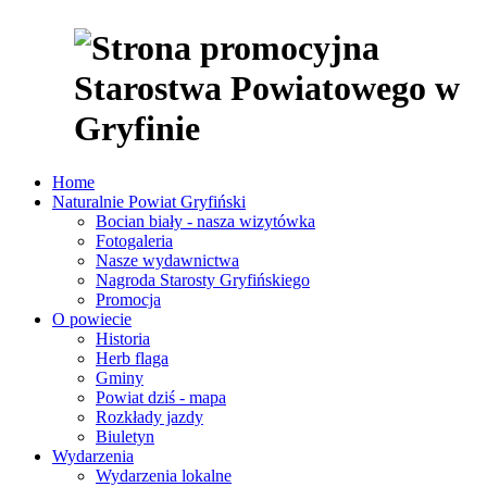
Home
Naturalnie Powiat Gryfiński
Bocian biały - nasza wizytówka
Fotogaleria
Nasze wydawnictwa
Nagroda Starosty Gryfińskiego
Promocja
O powiecie
Historia
Herb flaga
Gminy
Powiat dziś - mapa
Rozkłady jazdy
Biuletyn
Wydarzenia
Wydarzenia lokalne