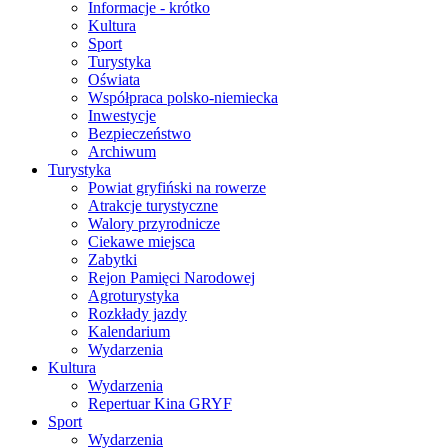
Informacje - krótko
Kultura
Sport
Turystyka
Oświata
Współpraca polsko-niemiecka
Inwestycje
Bezpieczeństwo
Archiwum
Turystyka
Powiat gryfiński na rowerze
Atrakcje turystyczne
Walory przyrodnicze
Ciekawe miejsca
Zabytki
Rejon Pamięci Narodowej
Agroturystyka
Rozkłady jazdy
Kalendarium
Wydarzenia
Kultura
Wydarzenia
Repertuar Kina GRYF
Sport
Wydarzenia