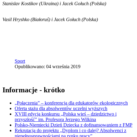
Stanislav Kostikov (Ukraina) i Jacek Gołuch (Polska)
Vasil Hryshko (Białoruś) i Jacek Gołuch (Polska)
Sport
Opublikowano: 04 września 2019
Informacje - krótko
„Połączenia” – konferencja dla edukatorów ekologicznych
Oferta stażu dla absolwentów uczelni wyższych
XVIII edycja konkursu „Polska wieś – dziedzictwo i
przyszłość” im. Profesora Jerzego Wilkina
Polsko-Niemiecki Dzień Dziecka z dofinansowaniem z FMP
Rekrutacja do projektu „Dyplom i co dalej? Absolwenci z
niepełnosprawnościami na rynku pracy”