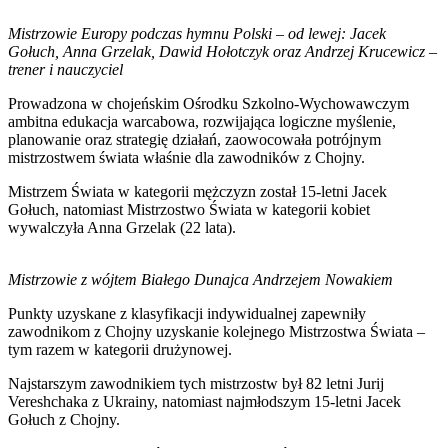
Mistrzowie Europy podczas hymnu Polski – od lewej: Jacek
Gołuch, Anna Grzelak, Dawid Hołotczyk oraz Andrzej Krucewicz –
trener i nauczyciel
Prowadzona w chojeńskim Ośrodku Szkolno-Wychowawczym
ambitna edukacja warcabowa, rozwijająca logiczne myślenie,
planowanie oraz strategię działań, zaowocowała potrójnym
mistrzostwem świata właśnie dla zawodników z Chojny.
Mistrzem Świata w kategorii mężczyzn został 15-letni Jacek
Gołuch, natomiast Mistrzostwo Świata w kategorii kobiet
wywalczyła Anna Grzelak (22 lata).
Mistrzowie z wójtem Białego Dunajca Andrzejem Nowakiem
Punkty uzyskane z klasyfikacji indywidualnej zapewniły
zawodnikom z Chojny uzyskanie kolejnego Mistrzostwa Świata –
tym razem w kategorii drużynowej.
Najstarszym zawodnikiem tych mistrzostw był 82 letni Jurij
Vereshchaka z Ukrainy, natomiast najmłodszym 15-letni Jacek
Gołuch z Chojny.