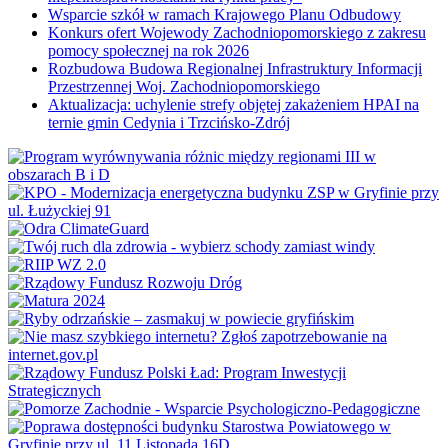
Wsparcie szkół w ramach Krajowego Planu Odbudowy
Konkurs ofert Wojewody Zachodniopomorskiego z zakresu
pomocy społecznej na rok 2026
Rozbudowa Budowa Regionalnej Infrastruktury Informacji
Przestrzennej Woj. Zachodniopomorskiego
Aktualizacja: uchylenie strefy objętej zakażeniem HPAI na
ternie gmin Cedynia i Trzcińsko-Zdrój