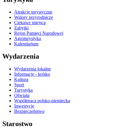
Atrakcje turystyczne
Walory przyrodnicze
Ciekawe miejsca
Zabytki
Rejon Pamięci Narodowej
Agroturystyka
Kalendarium
Wydarzenia
Wydarzenia lokalne
Informacje - krótko
Kultura
Sport
Turystyka
Oświata
Współpraca polsko-niemiecka
Inwestycje
Bezpieczeństwo
Starostwo