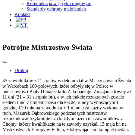
Komunikacja w języku migowym
Standardy ochrony małoletnich
Kontakt
Potrójne Mistrzostwo Świata
Drukuj
85 zawodników z 11 krajów wzięło udział w Mistrzostwach Świata
w Warcabach 100-polowych, które odbyły się w Polsce w
miejscowości Biały Dunajec koło Zakopanego. Zmagania trwały aż
11 dni (21 – 31 sierpnia br.), a w ich trakcie rozegranych zostało
siedem rund z limitem czasu dla każdej rundy wynoszącym 1
godzinę i 20 min na zawodnika + 1 minuta za każdy wykonany
ruch. Mazurek Dąbrowskiego podczas tych mistrzostw
rozbrzmiewał trzykrotnie i za każdym razem dla zawodników z
Chojny, którzy kwalifikacje na te zawody uzyskali 15 maja br. na
Mistrzostwach Europy w Firleju, zdobywając tam komplet medali.