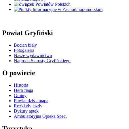
Powiat Gryfiński
Bocian biały
Fotogaleria
Nasze wydawnictwa
Nagroda Starosty Gryfińskiego
O powiecie
Historia
Herb flaga
Gminy
Powiat dziś - mapa
Rozkłady jazdy
Dyżury aptek
Ambulatoryjna Opieka Spec.
Turystyka