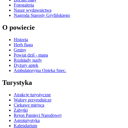
Fotogaleria
Nasze wydawnictwa
Nagroda Starosty Gryfińskiego
O powiecie
Historia
Herb flaga
Gminy
Powiat dziś - mapa
Rozkłady jazdy
Dyżury aptek
Ambulatoryjna Opieka Spec.
Turystyka
Atrakcje turystyczne
Walory przyrodnicze
Ciekawe miejsca
Zabytki
Rejon Pamięci Narodowej
Agroturystyka
Kalendarium