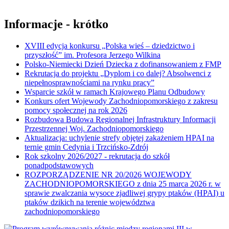
Informacje - krótko
XVIII edycja konkursu „Polska wieś – dziedzictwo i
przyszłość” im. Profesora Jerzego Wilkina
Polsko-Niemiecki Dzień Dziecka z dofinansowaniem z FMP
Rekrutacja do projektu „Dyplom i co dalej? Absolwenci z
niepełnosprawnościami na rynku pracy”
Wsparcie szkół w ramach Krajowego Planu Odbudowy
Konkurs ofert Wojewody Zachodniopomorskiego z zakresu
pomocy społecznej na rok 2026
Rozbudowa Budowa Regionalnej Infrastruktury Informacji
Przestrzennej Woj. Zachodniopomorskiego
Aktualizacja: uchylenie strefy objętej zakażeniem HPAI na
ternie gmin Cedynia i Trzcińsko-Zdrój
Rok szkolny 2026/2027 - rekrutacja do szkół
ponadpodstawowych
ROZPORZĄDZENIE NR 20/2026 WOJEWODY
ZACHODNIOPOMORSKIEGO z dnia 25 marca 2026 r. w
sprawie zwalczania wysoce zjadliwej grypy ptaków (HPAI) u
ptaków dzikich na terenie województwa
zachodniopomorskiego