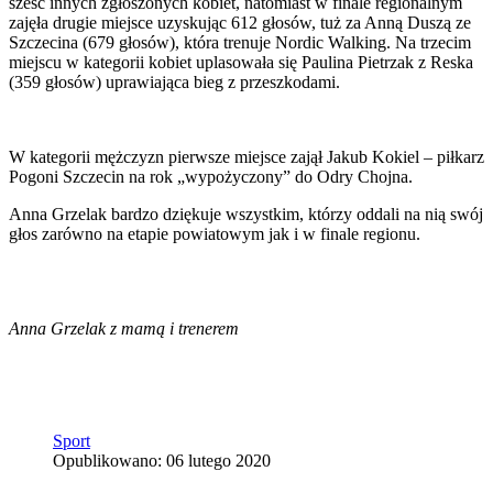
sześć innych zgłoszonych kobiet, natomiast w finale regionalnym
zajęła drugie miejsce uzyskując 612 głosów, tuż za Anną Duszą ze
Szczecina (679 głosów), która trenuje Nordic Walking. Na trzecim
miejscu w kategorii kobiet uplasowała się Paulina Pietrzak z Reska
(359 głosów) uprawiająca bieg z przeszkodami.
W kategorii mężczyzn pierwsze miejsce zajął Jakub Kokiel – piłkarz
Pogoni Szczecin na rok „wypożyczony” do Odry Chojna.
Anna Grzelak bardzo dziękuje wszystkim, którzy oddali na nią swój
głos zarówno na etapie powiatowym jak i w finale regionu.
Anna Grzelak z mamą i trenerem
Sport
Opublikowano: 06 lutego 2020