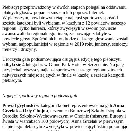
Plebiscyt przeprowadzony w dwóch etapach polegał na oddawaniu
płatnych głosów poparcia sms-em lub poprzez Internet.
W pierwszym, powiatowym etapie najlepsi sportowcy spośród
sześciu kategorii byli wybierani w każdym z 12 powiatów naszego
regionu. Tylko laureaci, którzy zwyciężyli w swoim powiecie
awansowali do regionalnego finału, zachowując zdobyte w
powiecie głosy. Spośród nich, w drodze dalszego głosowania zostali
wybrani najpopularniejsi w regionie w 2019 roku juniorzy, seniorzy,
trenerzy i drużyny.
Uroczysta gala podsumowująca drugą już edycję tego plebiscytu
odbyła się 4 lutego br. w Grand Park Hotel w Szczecinie. Na galę
przyjechali wszyscy najlepsi sportowcy naszego regionu z trzech
najwyższych miejsc zajętych w finale w każdej z sześciu kategorii
plebiscytu.
Najlepsi sportowcy regionu podczas gali
Powiat gryfiński
w kategorii kobiet reprezentowała na gali
Anna
Grzelak – Orły Chojna
, uczennica Branżowej Szkoły I stopnia w
Ośrodku Szkolno-Wychowawczym w Chojnie (mistrzyni Europy i
świata w warcabach 100-polowych). Anna Grzelak w pierwszym
etapie tego plebiscytu zwyciężyła w powiecie gryfińskim pokonując