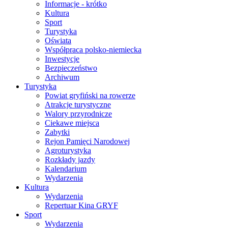
Informacje - krótko
Kultura
Sport
Turystyka
Oświata
Współpraca polsko-niemiecka
Inwestycje
Bezpieczeństwo
Archiwum
Turystyka
Powiat gryfiński na rowerze
Atrakcje turystyczne
Walory przyrodnicze
Ciekawe miejsca
Zabytki
Rejon Pamięci Narodowej
Agroturystyka
Rozkłady jazdy
Kalendarium
Wydarzenia
Kultura
Wydarzenia
Repertuar Kina GRYF
Sport
Wydarzenia