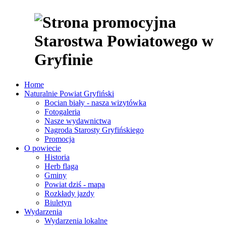
Home
Naturalnie Powiat Gryfiński
Bocian biały - nasza wizytówka
Fotogaleria
Nasze wydawnictwa
Nagroda Starosty Gryfińskiego
Promocja
O powiecie
Historia
Herb flaga
Gminy
Powiat dziś - mapa
Rozkłady jazdy
Biuletyn
Wydarzenia
Wydarzenia lokalne