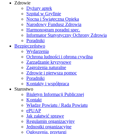
Zdrowie
Dyżury aptek
Szpital w Gryfinie
Nocna i Świąteczna Opieka
Narodowy Fundusz Zdrowia
Harmonogram poradni spec.
Informator Statystyczny Ochrony Zdrowia
Poradniki
Bezpieczeństwo
Wydarzenia
Ochrona ludności i obrona cywilna
Zarządzanie kryzysowe
Zagrożenia naturalne
Zdrowie i pierwsza pomoc
Poradniki
Kontakty i współpraca
Starostwo
Biuletyn Informacji Publicznej
Kontakt
Władze Powiatu / Rada Powiatu
ePUAP
Jak załatwić sprawę
Regulamin organizacyjny
Jednostki organizacyjne
Ogłoszenia, przetargi