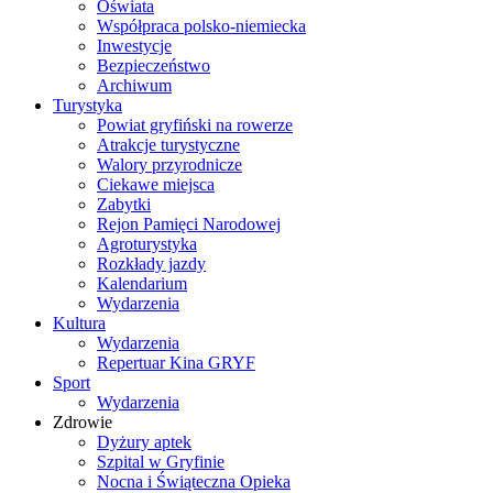
Oświata
Współpraca polsko-niemiecka
Inwestycje
Bezpieczeństwo
Archiwum
Turystyka
Powiat gryfiński na rowerze
Atrakcje turystyczne
Walory przyrodnicze
Ciekawe miejsca
Zabytki
Rejon Pamięci Narodowej
Agroturystyka
Rozkłady jazdy
Kalendarium
Wydarzenia
Kultura
Wydarzenia
Repertuar Kina GRYF
Sport
Wydarzenia
Zdrowie
Dyżury aptek
Szpital w Gryfinie
Nocna i Świąteczna Opieka