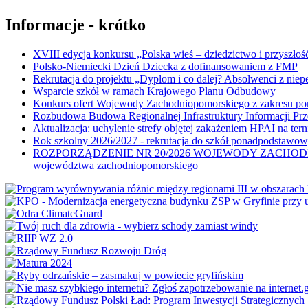
Informacje - krótko
XVIII edycja konkursu „Polska wieś – dziedzictwo i przyszłość
Polsko-Niemiecki Dzień Dziecka z dofinansowaniem z FMP
Rekrutacja do projektu „Dyplom i co dalej? Absolwenci z nie
Wsparcie szkół w ramach Krajowego Planu Odbudowy
Konkurs ofert Wojewody Zachodniopomorskiego z zakresu po
Rozbudowa Budowa Regionalnej Infrastruktury Informacji Pr
Aktualizacja: uchylenie strefy objętej zakażeniem HPAI na ter
Rok szkolny 2026/2027 - rekrutacja do szkół ponadpodstawo
ROZPORZĄDZENIE NR 20/2026 WOJEWODY ZACHODNIOPOMORSK
województwa zachodniopomorskiego