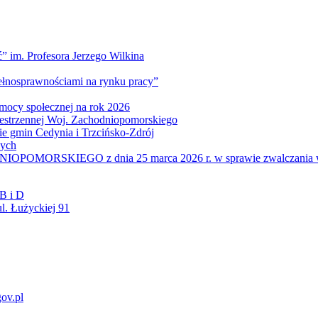
” im. Profesora Jerzego Wilkina
pełnosprawnościami na rynku pracy”
mocy społecznej na rok 2026
zestrzennej Woj. Zachodniopomorskiego
nie gmin Cedynia i Trzcińsko-Zdrój
wych
IEGO z dnia 25 marca 2026 r. w sprawie zwalczania wysoce z