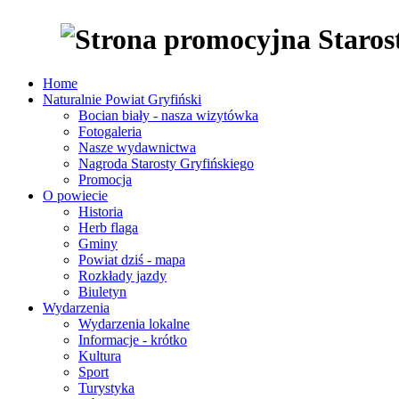
Home
Naturalnie Powiat Gryfiński
Bocian biały - nasza wizytówka
Fotogaleria
Nasze wydawnictwa
Nagroda Starosty Gryfińskiego
Promocja
O powiecie
Historia
Herb flaga
Gminy
Powiat dziś - mapa
Rozkłady jazdy
Biuletyn
Wydarzenia
Wydarzenia lokalne
Informacje - krótko
Kultura
Sport
Turystyka