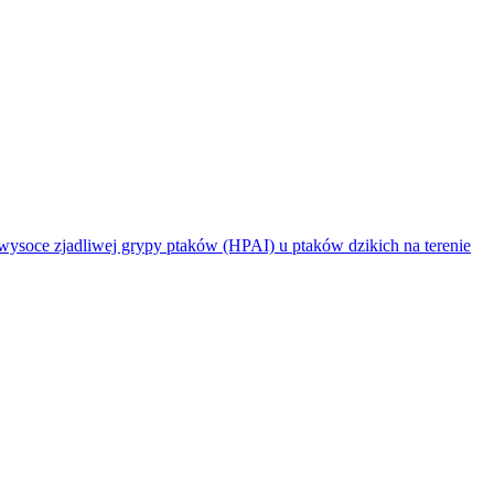
jadliwej grypy ptaków (HPAI) u ptaków dzikich na terenie