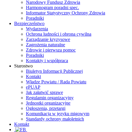
Narodowy Fundusz Zdrowia
Harmonogram poradni spec.
Informator Statystyczny Ochrony Zdrowia
Poradniki
Bezpieczeństwo
Wydarzenia
Ochrona ludności i obrona cywilna
Zarządzanie kryzysowe
Zagrożenia naturalne
Zdrowie i pierwsza pomoc
Poradniki
Kontakty i współpraca
Starostwo
Biuletyn Informacji Publicznej
Kontakt
Władze Powiatu / Rada Powiatu
ePUAP
Jak załatwić sprawę
Regulamin organizacyjny
Jednostki organizacyjne
Ogłoszenia, przetargi
Komunikacja w języku migowym
Standardy ochrony małoletnich
Kontakt