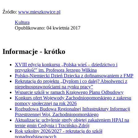
Źródło:
www.mieszkowice.pl
Kultura
Opublikowano: 04 kwietnia 2017
Informacje - krótko
XVIII edycja konkursu „Polska wieś – dziedzictwo i
przyszłość” im. Profesora Jerzego Wilkina
Polsko-Niemiecki Dzień Dziecka z dofinansowaniem z FMP
Rekrutacja do projektu „Dyplom i co dalej? Absolwenci z
niepełnosprawnościami na rynku pracy”
Wsparcie szkół w ramach Krajowego Planu Odbudowy
Konkurs ofert Wojewody Zachodniopomorskiego z zakresu
pomocy społecznej na rok 2026
Rozbudowa Budowa Regionalnej Infrastruktury Informacji
Przestrzennej Woj. Zachodniopomorskiego
Aktualizacja: uchylenie strefy objętej zakażeniem HPAI na
ternie gmin Cedynia i Trzcińsko-Zdrój
Rok szkolny 2026/2027 - rekrutacja do szkół
ponadpodstawowych