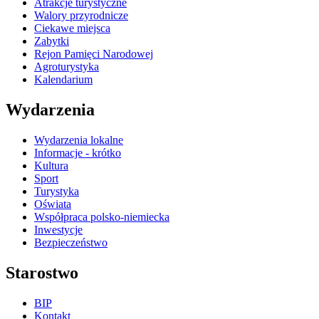
Atrakcje turystyczne
Walory przyrodnicze
Ciekawe miejsca
Zabytki
Rejon Pamięci Narodowej
Agroturystyka
Kalendarium
Wydarzenia
Wydarzenia lokalne
Informacje - krótko
Kultura
Sport
Turystyka
Oświata
Współpraca polsko-niemiecka
Inwestycje
Bezpieczeństwo
Starostwo
BIP
Kontakt