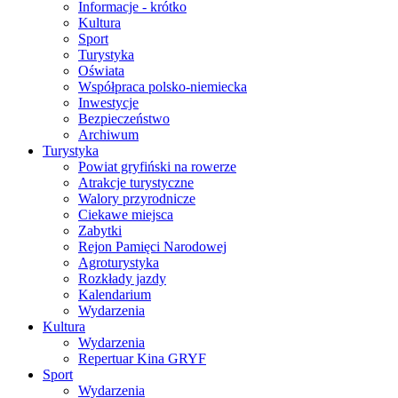
Informacje - krótko
Kultura
Sport
Turystyka
Oświata
Współpraca polsko-niemiecka
Inwestycje
Bezpieczeństwo
Archiwum
Turystyka
Powiat gryfiński na rowerze
Atrakcje turystyczne
Walory przyrodnicze
Ciekawe miejsca
Zabytki
Rejon Pamięci Narodowej
Agroturystyka
Rozkłady jazdy
Kalendarium
Wydarzenia
Kultura
Wydarzenia
Repertuar Kina GRYF
Sport
Wydarzenia