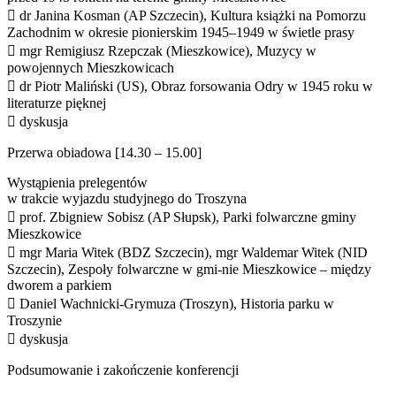
 dr Janina Kosman (AP Szczecin), Kultura książki na Pomorzu
Zachodnim w okresie pionierskim 1945–1949 w świetle prasy
 mgr Remigiusz Rzepczak (Mieszkowice), Muzycy w
powojennych Mieszkowicach
 dr Piotr Maliński (US), Obraz forsowania Odry w 1945 roku w
literaturze pięknej
 dyskusja
Przerwa obiadowa [14.30 – 15.00]
Wystąpienia prelegentów
w trakcie wyjazdu studyjnego do Troszyna
 prof. Zbigniew Sobisz (AP Słupsk), Parki folwarczne gminy
Mieszkowice
 mgr Maria Witek (BDZ Szczecin), mgr Waldemar Witek (NID
Szczecin), Zespoły folwarczne w gmi-nie Mieszkowice – między
dworem a parkiem
 Daniel Wachnicki-Grymuza (Troszyn), Historia parku w
Troszynie
 dyskusja
Podsumowanie i zakończenie konferencji