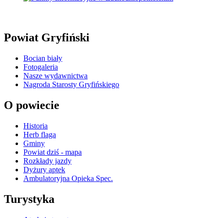
Powiat Gryfiński
Bocian biały
Fotogaleria
Nasze wydawnictwa
Nagroda Starosty Gryfińskiego
O powiecie
Historia
Herb flaga
Gminy
Powiat dziś - mapa
Rozkłady jazdy
Dyżury aptek
Ambulatoryjna Opieka Spec.
Turystyka