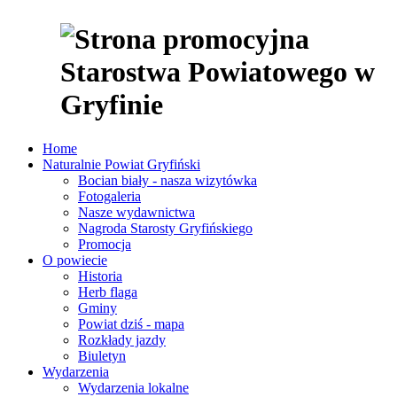
Home
Naturalnie Powiat Gryfiński
Bocian biały - nasza wizytówka
Fotogaleria
Nasze wydawnictwa
Nagroda Starosty Gryfińskiego
Promocja
O powiecie
Historia
Herb flaga
Gminy
Powiat dziś - mapa
Rozkłady jazdy
Biuletyn
Wydarzenia
Wydarzenia lokalne