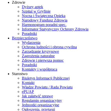
Zdrowie
Dyżury aptek
Szpital w Gryfinie
Nocna i Świąteczna Opieka
Narodowy Fundusz Zdrowia
Harmonogram poradni spec.
Informator Statystyczny Ochrony Zdrowia
Poradniki
Bezpieczeństwo
Wydarzenia
Ochrona ludności i obrona cywilna
Zarządzanie kryzysowe
Zagrożenia naturalne
Zdrowie i pierwsza pomoc
Poradniki
Kontakty i współpraca
Starostwo
Biuletyn Informacji Publicznej
Kontakt
Władze Powiatu / Rada Powiatu
ePUAP
Jak załatwić sprawę
Regulamin organizacyjny
Jednostki organizacyjne
Ogłoszenia, przetargi