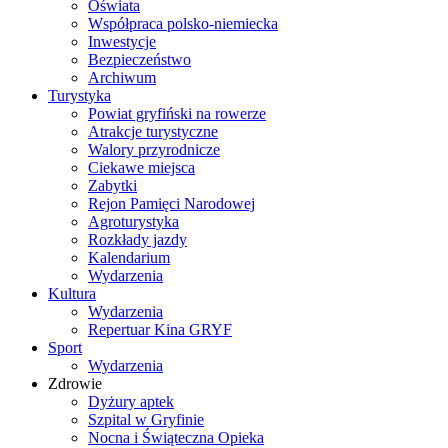
Oświata
Współpraca polsko-niemiecka
Inwestycje
Bezpieczeństwo
Archiwum
Turystyka
Powiat gryfiński na rowerze
Atrakcje turystyczne
Walory przyrodnicze
Ciekawe miejsca
Zabytki
Rejon Pamięci Narodowej
Agroturystyka
Rozkłady jazdy
Kalendarium
Wydarzenia
Kultura
Wydarzenia
Repertuar Kina GRYF
Sport
Wydarzenia
Zdrowie
Dyżury aptek
Szpital w Gryfinie
Nocna i Świąteczna Opieka