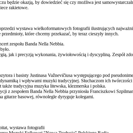
u będzie okazją, by dowiedzieć się czy możliwa jest samowystarczaln
piece rakietowe.
oprzedzi wystawa wielkoformatowych fotografii ilustrujących najważnie
 przedmioty, które chcemy przekazać, by teraz cieszyły innych.
ncert zespołu Banda Nella Nebbia.
 było.
ią, jak i precyzją wykonania, żywiołowością i dyscypliną. Zespół 
ytora i basisty Justinasa Važnevičiusa występującego pod pseudonime
dynamiką i wpływami muzyki tradycyjnej. Słuchaczom ich twórczości 
 także tradycyjna muzyka litewska, klezmerska i polska.
adycji z zespołem Banda Nella Nebbia przyniosła Franciszkowi Szpilm
a gitarze basowej, równolegle dyryguje kolegami.
tat, wystawa fotografii
nkursu Muzyki Folkowej "Nowa Tradycja" Polskiego Radia