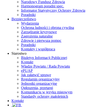
Narodowy Fundusz Zdrowia
Harmonogram poradni spec.
Informator Statystyczny Ochrony Zdrowia
Poradniki
Bezpieczeństwo
Wydarzenia
Ochrona ludności i obrona cywilna
Zarządzanie kryzysowe
Zagrożenia naturalne
Zdrowie i pierwsza pomoc
Poradniki
Kontakty i współpraca
Starostwo
Biuletyn Informacji Publicznej
Kontakt
Władze Powiatu / Rada Powiatu
ePUAP
Jak załatwić sprawę
Regulamin organizacyjny
Jednostki organizacyjne
Ogłoszenia, przetargi
Komunikacja w języku migowym
Standardy ochrony małoletnich
Kontakt