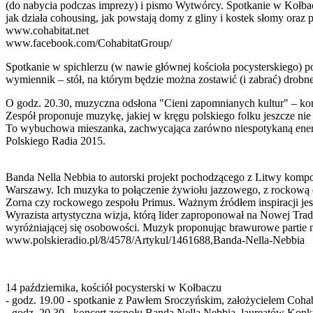
(do nabycia podczas imprezy) i pismo Wytwórcy. Spotkanie w Kołbacz
jak działa cohousing, jak powstają domy z gliny i kostek słomy oraz 
www.cohabitat.net
www.facebook.com/CohabitatGroup/
Spotkanie w spichlerzu (w nawie głównej kościoła pocysterskiego) p
wymiennik – stół, na którym będzie można zostawić (i zabrać) drobne
O godz. 20.30, muzyczna odsłona "Cieni zapomnianych kultur" – ko
Zespół proponuje muzykę, jakiej w kręgu polskiego folku jeszcze nie
To wybuchowa mieszanka, zachwycająca zarówno niespotykaną energ
Polskiego Radia 2015.
Banda Nella Nebbia to autorski projekt pochodzącego z Litwy kompoz
Warszawy. Ich muzyka to połączenie żywiołu jazzowego, z rockową 
Zorna czy rockowego zespołu Primus. Ważnym źródłem inspiracji jest
Wyrazista artystyczna wizja, którą lider zaproponował na Nowej Tr
wyróżniającej się osobowości. Muzyk proponując brawurowe partie n
www.polskieradio.pl/8/4578/Artykul/1461688,Banda-Nella-Nebbia
14 października, kościół pocysterski w Kołbaczu
- godz. 19.00 - spotkanie z Pawłem Sroczyńskim, założycielem Cohabi
- godz. 20.30 - koncert zespołu Banda Nella Nebbia, laureatów Ko