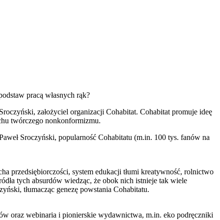
d podstaw pracą własnych rąk?
oczyński, założyciel organizacji Cohabitat. Cohabitat promuje ideę
duchu twórczego nonkonformizmu.
 Paweł Sroczyński, popularność Cohabitatu (m.in. 100 tys. fanów na
ha przedsiębiorczości, system edukacji tłumi kreatywność, rolnictwo
dła tych absurdów wiedząc, że obok nich istnieje tak wiele
zyński, tłumacząc genezę powstania Cohabitatu.
ów oraz webinaria i pionierskie wydawnictwa, m.in. eko podręczniki