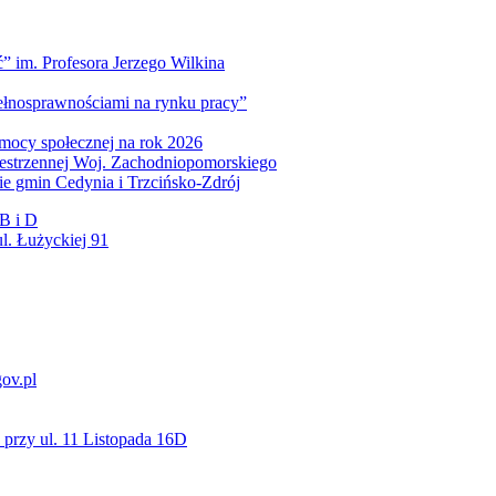
” im. Profesora Jerzego Wilkina
pełnosprawnościami na rynku pracy”
mocy społecznej na rok 2026
zestrzennej Woj. Zachodniopomorskiego
nie gmin Cedynia i Trzcińsko-Zdrój