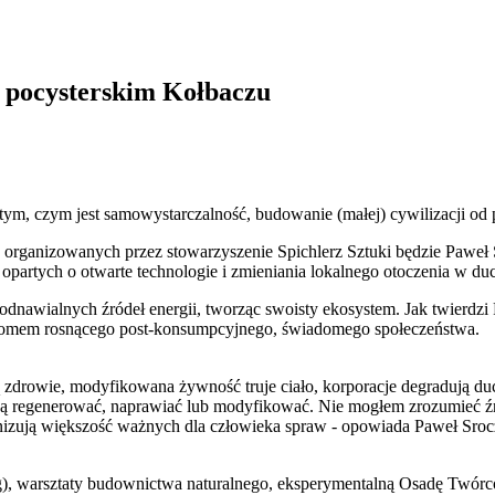
w pocysterskim Kołbaczu
o tym, czym jest samowystarczalność, budowanie (małej) cywilizacji o
organizowanych przez stowarzyszenie Spichlerz Sztuki będzie Paweł Sr
 opartych o otwarte technologie i zmieniania lokalnego otoczenia w 
i odnawialnych źródeł energii, tworząc swoisty ekosystem. Jak twierdzi
ptomem rosnącego post-konsumpcyjnego, świadomego społeczeństwa.
 zdrowie, modyfikowana żywność truje ciało, korporacje degradują duc
 ją regenerować, naprawiać lub modyfikować. Nie mogłem zrozumieć źró
monizują większość ważnych dla człowieka spraw - opowiada Paweł Sroc
ing), warsztaty budownictwa naturalnego, eksperymentalną Osadę Twórc