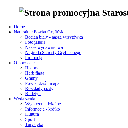
Home
Naturalnie Powiat Gryfiński
Bocian biały - nasza wizytówka
Fotogaleria
Nasze wydawnictwa
Nagroda Starosty Gryfińskiego
Promocja
O powiecie
Historia
Herb flaga
Gminy
Powiat dziś - mapa
Rozkłady jazdy
Biuletyn
Wydarzenia
Wydarzenia lokalne
Informacje - krótko
Kultura
Sport
Turystyka