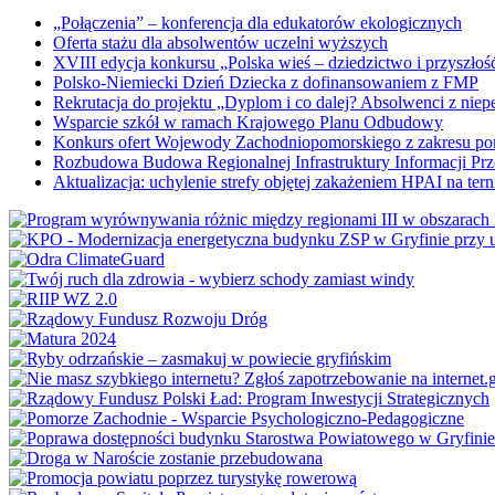
„Połączenia” – konferencja dla edukatorów ekologicznych
Oferta stażu dla absolwentów uczelni wyższych
XVIII edycja konkursu „Polska wieś – dziedzictwo i przyszłość
Polsko-Niemiecki Dzień Dziecka z dofinansowaniem z FMP
Rekrutacja do projektu „Dyplom i co dalej? Absolwenci z nie
Wsparcie szkół w ramach Krajowego Planu Odbudowy
Konkurs ofert Wojewody Zachodniopomorskiego z zakresu po
Rozbudowa Budowa Regionalnej Infrastruktury Informacji Pr
Aktualizacja: uchylenie strefy objętej zakażeniem HPAI na ter