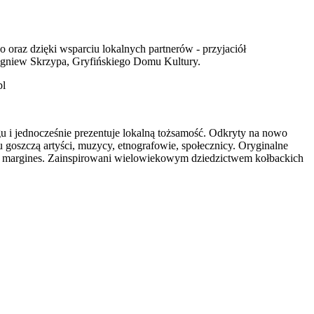
oraz dzięki wsparciu lokalnych partnerów - przyjaciół
igniew Skrzypa, Gryfińskiego Domu Kultury.
pl
u i jednocześnie prezentuje lokalną tożsamość. Odkryty na nowo
 goszczą artyści, muzycy, etnografowie, społecznicy. Oryginalne
owy margines. Zainspirowani wielowiekowym dziedzictwem kołbackich