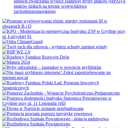
sprawie zwalczania wysoce zjadliwej grypy ptaków (HPAI) u
ptaków dzikich na terenie województwa
zachodniopomorskiego