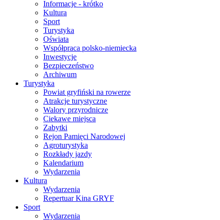
Informacje - krótko
Kultura
Sport
Turystyka
Oświata
Współpraca polsko-niemiecka
Inwestycje
Bezpieczeństwo
Archiwum
Turystyka
Powiat gryfiński na rowerze
Atrakcje turystyczne
Walory przyrodnicze
Ciekawe miejsca
Zabytki
Rejon Pamięci Narodowej
Agroturystyka
Rozkłady jazdy
Kalendarium
Wydarzenia
Kultura
Wydarzenia
Repertuar Kina GRYF
Sport
Wydarzenia