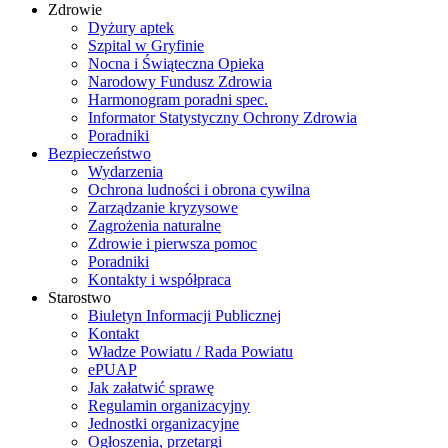
Zdrowie
Dyżury aptek
Szpital w Gryfinie
Nocna i Świąteczna Opieka
Narodowy Fundusz Zdrowia
Harmonogram poradni spec.
Informator Statystyczny Ochrony Zdrowia
Poradniki
Bezpieczeństwo
Wydarzenia
Ochrona ludności i obrona cywilna
Zarządzanie kryzysowe
Zagrożenia naturalne
Zdrowie i pierwsza pomoc
Poradniki
Kontakty i współpraca
Starostwo
Biuletyn Informacji Publicznej
Kontakt
Władze Powiatu / Rada Powiatu
ePUAP
Jak załatwić sprawę
Regulamin organizacyjny
Jednostki organizacyjne
Ogłoszenia, przetargi