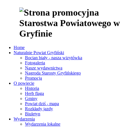
Home
Naturalnie Powiat Gryfiński
Bocian biały - nasza wizytówka
Fotogaleria
Nasze wydawnictwa
Nagroda Starosty Gryfińskiego
Promocja
O powiecie
Historia
Herb flaga
Gminy
Powiat dziś - mapa
Rozkłady jazdy
Biuletyn
Wydarzenia
Wydarzenia lokalne