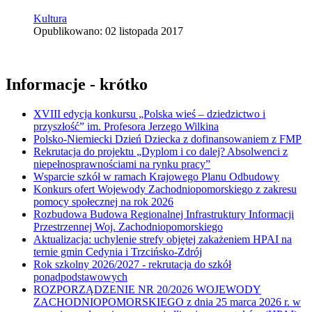
Kultura
Opublikowano: 02 listopada 2017
Informacje - krótko
XVIII edycja konkursu „Polska wieś – dziedzictwo i
przyszłość” im. Profesora Jerzego Wilkina
Polsko-Niemiecki Dzień Dziecka z dofinansowaniem z FMP
Rekrutacja do projektu „Dyplom i co dalej? Absolwenci z
niepełnosprawnościami na rynku pracy”
Wsparcie szkół w ramach Krajowego Planu Odbudowy
Konkurs ofert Wojewody Zachodniopomorskiego z zakresu
pomocy społecznej na rok 2026
Rozbudowa Budowa Regionalnej Infrastruktury Informacji
Przestrzennej Woj. Zachodniopomorskiego
Aktualizacja: uchylenie strefy objętej zakażeniem HPAI na
ternie gmin Cedynia i Trzcińsko-Zdrój
Rok szkolny 2026/2027 - rekrutacja do szkół
ponadpodstawowych
ROZPORZĄDZENIE NR 20/2026 WOJEWODY
ZACHODNIOPOMORSKIEGO z dnia 25 marca 2026 r. w