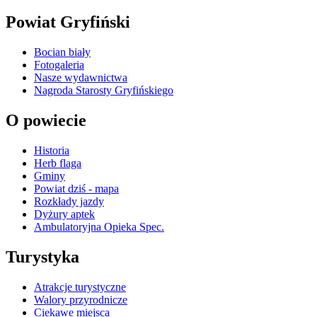
Powiat Gryfiński
Bocian biały
Fotogaleria
Nasze wydawnictwa
Nagroda Starosty Gryfińskiego
O powiecie
Historia
Herb flaga
Gminy
Powiat dziś - mapa
Rozkłady jazdy
Dyżury aptek
Ambulatoryjna Opieka Spec.
Turystyka
Atrakcje turystyczne
Walory przyrodnicze
Ciekawe miejsca