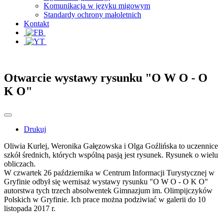
Komunikacja w języku migowym
Standardy ochrony małoletnich
Kontakt
Otwarcie wystawy rysunku "O W O - O
K O"
Drukuj
Oliwia Kurlej, Weronika Gałęzowska i Olga Goźlińska to uczennice
szkół średnich, których wspólną pasją jest rysunek. Rysunek o wielu
obliczach.
W czwartek 26 października w Centrum Informacji Turystycznej w
Gryfinie odbył się wernisaż wystawy rysunku "O W O - O K O"
autorstwa tych trzech absolwentek Gimnazjum im. Olimpijczyków
Polskich w Gryfinie. Ich prace można podziwiać w galerii do 10
listopada 2017 r.