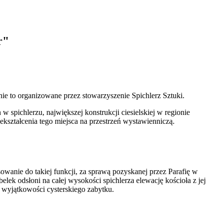
r"
ie to organizowane przez stowarzyszenie Spichlerz Sztuki.
pichlerzu, największej konstrukcji ciesielskiej w regionie
kształcenia tego miejsca na przestrzeń wystawienniczą.
sowanie do takiej funkcji, za sprawą pozyskanej przez Parafię w
ek odsłoni na całej wysokości spichlerza elewację kościoła z jej
o wyjątkowości cysterskiego zabytku.