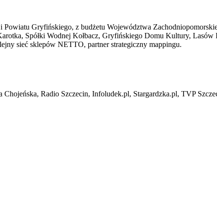
ji Powiatu Gryfińskiego, z budżetu Województwa Zachodniopomorskiego
ki Karotka, Spółki Wodnej Kołbacz, Gryfińskiego Domu Kultury, Las
ejny sieć sklepów NETTO, partner strategiczny mappingu.
 Chojeńska, Radio Szczecin, Infoludek.pl, Stargardzka.pl, TVP Szcze