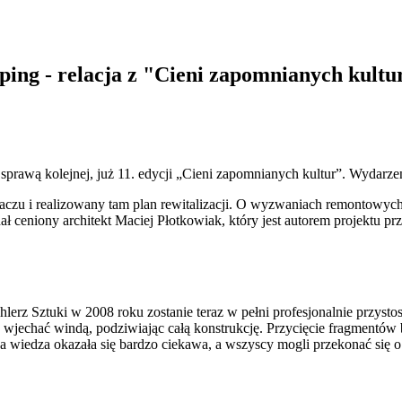
ing - relacja z "Cieni zapomnianych kultu
prawą kolejnej, już 11. edycji „Cieni zapomnianych kultur”. Wydarzen
 i realizowany tam plan rewitalizacji. O wyzwaniach remontowych w s
ceniony architekt Maciej Płotkowiak, który jest autorem projektu prze
hlerz Sztuki w 2008 roku zostanie teraz w pełni profesjonalnie przysto
jechać windą, podziwiając całą konstrukcję. Przycięcie fragmentów bel
zna wiedza okazała się bardzo ciekawa, a wszyscy mogli przekonać się 