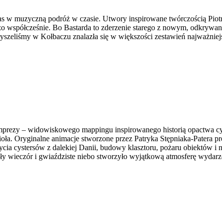
nas w muzyczną podróż w czasie. Utwory inspirowane twórczością Piot
 współcześnie. Bo Bastarda to zderzenie starego z nowym, odkrywani
łyszeliśmy w Kołbaczu znalazła się w większości zestawień najważniej
 imprezy – widowiskowego mappingu inspirowanego historią opactwa c
ioła. Oryginalne animacje stworzone przez Patryka Stępniaka-Patera
cia cystersów z dalekiej Danii, budowy klasztoru, pożaru obiektów i n
 Ciepły wieczór i gwiaździste niebo stworzyło wyjątkową atmosferę wyd