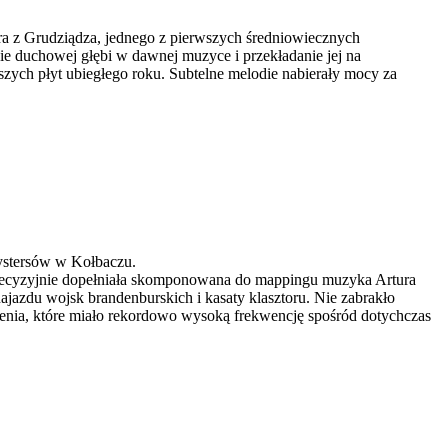
ra z Grudziądza, jednego z pierwszych średniowiecznych
e duchowej głębi w dawnej muzyce i przekładanie jej na
szych płyt ubiegłego roku. Subtelne melodie nabierały mocy za
ystersów w Kołbaczu.
 precyzyjnie dopełniała skomponowana do mappingu muzyka Artura
ajazdu wojsk brandenburskich i kasaty klasztoru. Nie zabrakło
arzenia, które miało rekordowo wysoką frekwencję spośród dotychczas