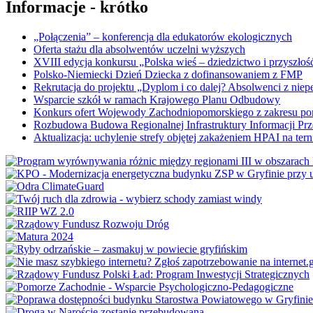
Informacje - krótko
„Połączenia” – konferencja dla edukatorów ekologicznych
Oferta stażu dla absolwentów uczelni wyższych
XVIII edycja konkursu „Polska wieś – dziedzictwo i przyszłość
Polsko-Niemiecki Dzień Dziecka z dofinansowaniem z FMP
Rekrutacja do projektu „Dyplom i co dalej? Absolwenci z nie
Wsparcie szkół w ramach Krajowego Planu Odbudowy
Konkurs ofert Wojewody Zachodniopomorskiego z zakresu po
Rozbudowa Budowa Regionalnej Infrastruktury Informacji Pr
Aktualizacja: uchylenie strefy objętej zakażeniem HPAI na ter