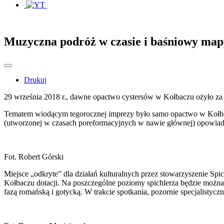
Muzyczna podróż w czasie i baśniowy mapp
Drukuj
29 września 2018 r., dawne opactwo cystersów w Kołbaczu ożyło za s
Tematem wiodącym tegorocznej imprezy było samo opactwo w Kołbaczu
(utworzonej w czasach poreformacyjnych w nawie głównej) opowiadał 
Fot. Robert Górski
Miejsce „odkryte” dla działań kulturalnych przez stowarzyszenie Spic
Kołbaczu dotacji. Na poszczególne poziomy spichlerza będzie można w
fazą romańską i gotycką. W trakcie spotkania, pozornie specjalistyc