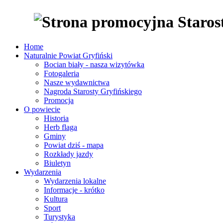
Home
Naturalnie Powiat Gryfiński
Bocian biały - nasza wizytówka
Fotogaleria
Nasze wydawnictwa
Nagroda Starosty Gryfińskiego
Promocja
O powiecie
Historia
Herb flaga
Gminy
Powiat dziś - mapa
Rozkłady jazdy
Biuletyn
Wydarzenia
Wydarzenia lokalne
Informacje - krótko
Kultura
Sport
Turystyka