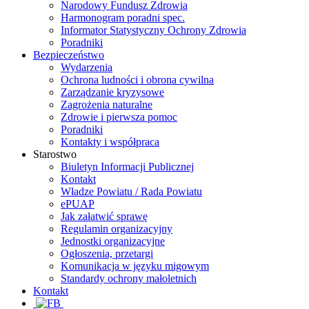
Narodowy Fundusz Zdrowia
Harmonogram poradni spec.
Informator Statystyczny Ochrony Zdrowia
Poradniki
Bezpieczeństwo
Wydarzenia
Ochrona ludności i obrona cywilna
Zarządzanie kryzysowe
Zagrożenia naturalne
Zdrowie i pierwsza pomoc
Poradniki
Kontakty i współpraca
Starostwo
Biuletyn Informacji Publicznej
Kontakt
Władze Powiatu / Rada Powiatu
ePUAP
Jak załatwić sprawę
Regulamin organizacyjny
Jednostki organizacyjne
Ogłoszenia, przetargi
Komunikacja w języku migowym
Standardy ochrony małoletnich
Kontakt