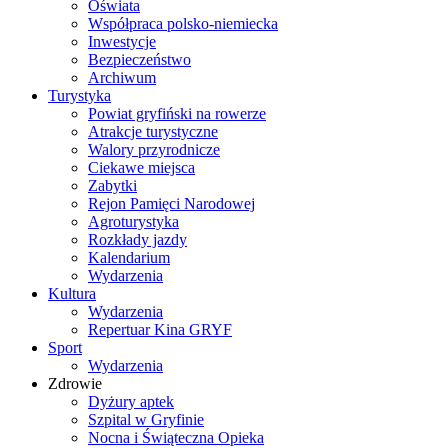
Oświata
Współpraca polsko-niemiecka
Inwestycje
Bezpieczeństwo
Archiwum
Turystyka
Powiat gryfiński na rowerze
Atrakcje turystyczne
Walory przyrodnicze
Ciekawe miejsca
Zabytki
Rejon Pamięci Narodowej
Agroturystyka
Rozkłady jazdy
Kalendarium
Wydarzenia
Kultura
Wydarzenia
Repertuar Kina GRYF
Sport
Wydarzenia
Zdrowie
Dyżury aptek
Szpital w Gryfinie
Nocna i Świąteczna Opieka