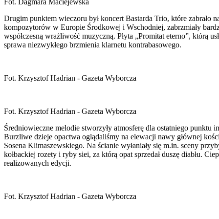
Fot. Dagmara Maciejewska
Drugim punktem wieczoru był koncert Bastarda Trio, które zabrało 
kompozytorów w Europie Środkowej i Wschodniej, zabrzmiały bardzo
współczesną wrażliwość muzyczną. Płyta „Promitat eterno”, którą us
sprawa niezwykłego brzmienia klarnetu kontrabasowego.
Fot. Krzysztof Hadrian - Gazeta Wyborcza
Fot. Krzysztof Hadrian - Gazeta Wyborcza
Średniowieczne melodie stworzyły atmosferę dla ostatniego punktu
Burzliwe dzieje opactwa oglądaliśmy na elewacji nawy głównej kośc
Sosena Klimaszewskiego. Na ścianie wyłaniały się m.in. sceny przyby
kołbackiej rozety i ryby siei, za którą opat sprzedał duszę diabłu.
realizowanych edycji.
Fot. Krzysztof Hadrian - Gazeta Wyborcza