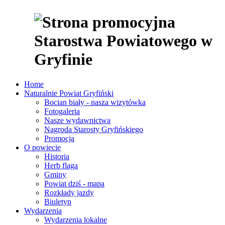
Home
Naturalnie Powiat Gryfiński
Bocian biały - nasza wizytówka
Fotogaleria
Nasze wydawnictwa
Nagroda Starosty Gryfińskiego
Promocja
O powiecie
Historia
Herb flaga
Gminy
Powiat dziś - mapa
Rozkłady jazdy
Biuletyn
Wydarzenia
Wydarzenia lokalne