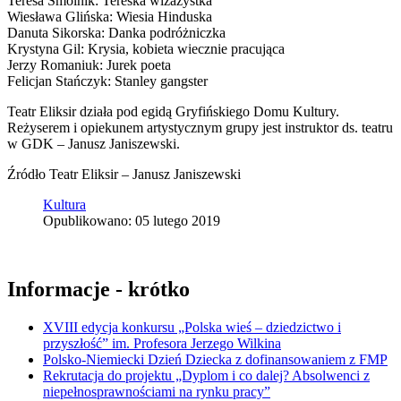
Teresa Smolnik: Tereska wizażystka
Wiesława Glińska: Wiesia Hinduska
Danuta Sikorska: Danka podróżniczka
Krystyna Gil: Krysia, kobieta wiecznie pracująca
Jerzy Romaniuk: Jurek poeta
Felicjan Stańczyk: Stanley gangster
Teatr Eliksir działa pod egidą Gryfińskiego Domu Kultury.
Reżyserem i opiekunem artystycznym grupy jest instruktor ds. teatru
w GDK – Janusz Janiszewski.
Źródło Teatr Eliksir – Janusz Janiszewski
Kultura
Opublikowano: 05 lutego 2019
Informacje - krótko
XVIII edycja konkursu „Polska wieś – dziedzictwo i
przyszłość” im. Profesora Jerzego Wilkina
Polsko-Niemiecki Dzień Dziecka z dofinansowaniem z FMP
Rekrutacja do projektu „Dyplom i co dalej? Absolwenci z
niepełnosprawnościami na rynku pracy”