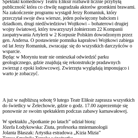
Spektakl komediowy Teatru Eliksir rozbawił licznie przybyłą
publiczność która co chwilę nagradzała aktorów gromkimi brawami.
Na zakończenie programu wystąpił Jerzy Romaniuk, który
przeczytał swoje dwa wiersze, jeden poświęcony babciom i
dziadkom, drugi niedźwiedziowi Wojtkowi – bohaterowi drugiej
wojny światowej, który towarzyszył żołnierzom 22 Kompanii
zaopatrywania Artylerii w 2 Korpusie Polskim dowodzonym przez
gen. Andersa. O postawienie pomnika kapralowi Wojtkowi zabiega
od lat Jerzy Romaniuk, zwracając się do wszystkich darczyńców o
wsparcie.
Będąc w Moryniu teatr nie omieszkał odwiedzić parku
geologicznego, gdzie znajdują się rekonstrukcje pradawnych
zwierząt z epoki lodowcowej. Zwierzęta wyglądają imponująco i
warto je zobaczyć.
A już w najbliższą sobotę 9 lutego Teatr Eliksir zaprasza wszystkich
do świetlicy w Żelechowie, gdzie o godz. 17.00 zaprezentuje się
ponownie ze swoim spektaklem podczas zabawy karnawałowej.
W spektaklu „Spotkanie po latach” udział biorą:
Józefa Łodykowska: Ziuta, profesorka mniemanologii
Jolanta Błaszak: Artystka estradowa „Kizia Mizia”