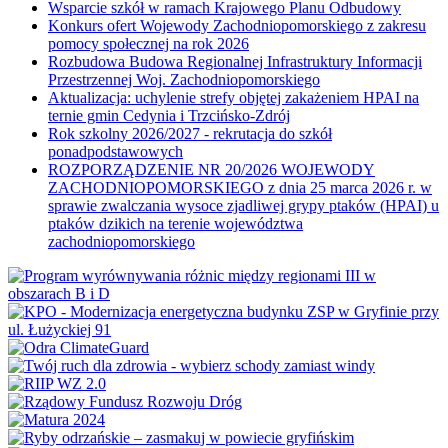
Wsparcie szkół w ramach Krajowego Planu Odbudowy
Konkurs ofert Wojewody Zachodniopomorskiego z zakresu
pomocy społecznej na rok 2026
Rozbudowa Budowa Regionalnej Infrastruktury Informacji
Przestrzennej Woj. Zachodniopomorskiego
Aktualizacja: uchylenie strefy objętej zakażeniem HPAI na
ternie gmin Cedynia i Trzcińsko-Zdrój
Rok szkolny 2026/2027 - rekrutacja do szkół
ponadpodstawowych
ROZPORZĄDZENIE NR 20/2026 WOJEWODY
ZACHODNIOPOMORSKIEGO z dnia 25 marca 2026 r. w
sprawie zwalczania wysoce zjadliwej grypy ptaków (HPAI) u
ptaków dzikich na terenie województwa
zachodniopomorskiego