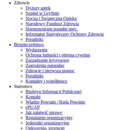
Zdrowie
Dyżury aptek
Szpital w Gryfinie
Nocna i Świąteczna Opieka
Narodowy Fundusz Zdrowia
Harmonogram poradni spec.
Informator Statystyczny Ochrony Zdrowia
Poradniki
Bezpieczeństwo
Wydarzenia
Ochrona ludności i obrona cywilna
Zarządzanie kryzysowe
Zagrożenia naturalne
Zdrowie i pierwsza pomoc
Poradniki
Kontakty i współpraca
Starostwo
Biuletyn Informacji Publicznej
Kontakt
Władze Powiatu / Rada Powiatu
ePUAP
Jak załatwić sprawę
Regulamin organizacyjny
Jednostki organizacyjne
Ogłoszenia, przetargi