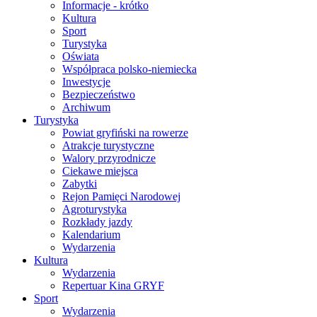
Informacje - krótko
Kultura
Sport
Turystyka
Oświata
Współpraca polsko-niemiecka
Inwestycje
Bezpieczeństwo
Archiwum
Turystyka
Powiat gryfiński na rowerze
Atrakcje turystyczne
Walory przyrodnicze
Ciekawe miejsca
Zabytki
Rejon Pamięci Narodowej
Agroturystyka
Rozkłady jazdy
Kalendarium
Wydarzenia
Kultura
Wydarzenia
Repertuar Kina GRYF
Sport
Wydarzenia