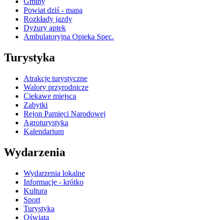
Gminy
Powiat dziś - mapa
Rozkłady jazdy
Dyżury aptek
Ambulatoryjna Opieka Spec.
Turystyka
Atrakcje turystyczne
Walory przyrodnicze
Ciekawe miejsca
Zabytki
Rejon Pamięci Narodowej
Agroturystyka
Kalendarium
Wydarzenia
Wydarzenia lokalne
Informacje - krótko
Kultura
Sport
Turystyka
Oświata