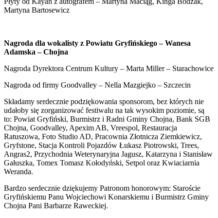
Płyty od Kayah z autografem – Martyna Maciąg, Kinga Bodzak,
Martyna Bartosewicz
Nagroda dla wokalisty z Powiatu Gryfińskiego – Wanesa
Adamska – Chojna
Nagroda Dyrektora Centrum Kultury – Marta Miller – Starachowice
Nagroda od firmy Goodvalley – Nella Mazgiejko – Szczecin
Składamy serdecznie podziękowania sponsorom, bez których nie
udałoby się zorganizować festiwalu na tak wysokim poziomie, są
to: Powiat Gryfiński, Burmistrz i Radni Gminy Chojna, Bank SGB
Chojna, Goodvalley, Apexim AB, Vreespol, Restauracja
Ratuszowa, Foto Studio AD, Pracownia Złotnicza Ziemkiewicz,
Gryfstone, Stacja Kontroli Pojazdów Łukasz Piotrowski, Trees,
Angras2, Przychodnia Weterynaryjna Jagusz, Katarzyna i Stanisław
Gałuszka, Tomex Tomasz Kołodyński, Setpol oraz Kwiaciarnia
Weranda.
Bardzo serdecznie dziękujemy Patronom honorowym: Staroście
Gryfińskiemu Panu Wojciechowi Konarskiemu i Burmistrz Gminy
Chojna Pani Barbarze Raweckiej.