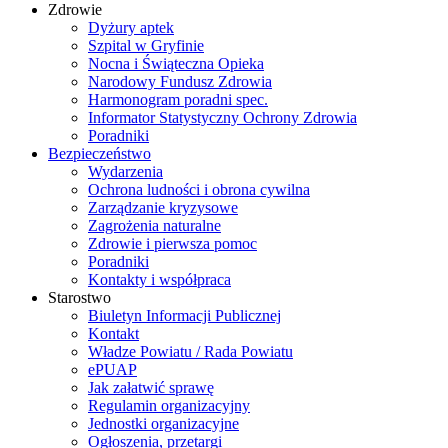
Zdrowie
Dyżury aptek
Szpital w Gryfinie
Nocna i Świąteczna Opieka
Narodowy Fundusz Zdrowia
Harmonogram poradni spec.
Informator Statystyczny Ochrony Zdrowia
Poradniki
Bezpieczeństwo
Wydarzenia
Ochrona ludności i obrona cywilna
Zarządzanie kryzysowe
Zagrożenia naturalne
Zdrowie i pierwsza pomoc
Poradniki
Kontakty i współpraca
Starostwo
Biuletyn Informacji Publicznej
Kontakt
Władze Powiatu / Rada Powiatu
ePUAP
Jak załatwić sprawę
Regulamin organizacyjny
Jednostki organizacyjne
Ogłoszenia, przetargi