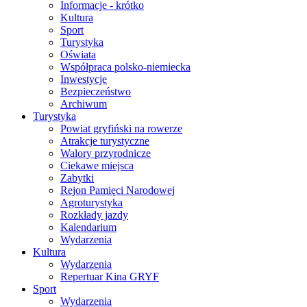
Informacje - krótko
Kultura
Sport
Turystyka
Oświata
Współpraca polsko-niemiecka
Inwestycje
Bezpieczeństwo
Archiwum
Turystyka
Powiat gryfiński na rowerze
Atrakcje turystyczne
Walory przyrodnicze
Ciekawe miejsca
Zabytki
Rejon Pamięci Narodowej
Agroturystyka
Rozkłady jazdy
Kalendarium
Wydarzenia
Kultura
Wydarzenia
Repertuar Kina GRYF
Sport
Wydarzenia