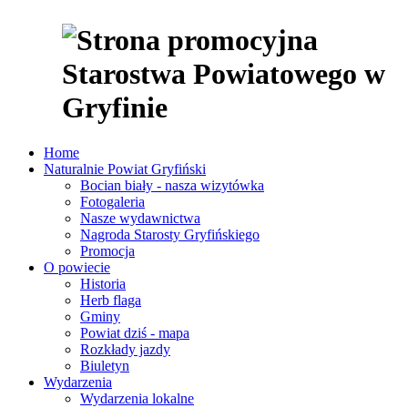
Home
Naturalnie Powiat Gryfiński
Bocian biały - nasza wizytówka
Fotogaleria
Nasze wydawnictwa
Nagroda Starosty Gryfińskiego
Promocja
O powiecie
Historia
Herb flaga
Gminy
Powiat dziś - mapa
Rozkłady jazdy
Biuletyn
Wydarzenia
Wydarzenia lokalne