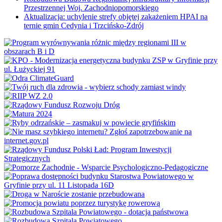
Przestrzennej Woj. Zachodniopomorskiego
Aktualizacja: uchylenie strefy objętej zakażeniem HPAI na
ternie gmin Cedynia i Trzcińsko-Zdrój