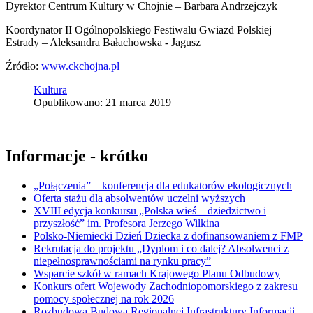
Dyrektor Centrum Kultury w Chojnie – Barbara Andrzejczyk
Koordynator II Ogólnopolskiego Festiwalu Gwiazd Polskiej
Estrady – Aleksandra Bałachowska - Jagusz
Źródło:
www.ckchojna.pl
Kultura
Opublikowano: 21 marca 2019
Informacje - krótko
„Połączenia” – konferencja dla edukatorów ekologicznych
Oferta stażu dla absolwentów uczelni wyższych
XVIII edycja konkursu „Polska wieś – dziedzictwo i
przyszłość” im. Profesora Jerzego Wilkina
Polsko-Niemiecki Dzień Dziecka z dofinansowaniem z FMP
Rekrutacja do projektu „Dyplom i co dalej? Absolwenci z
niepełnosprawnościami na rynku pracy”
Wsparcie szkół w ramach Krajowego Planu Odbudowy
Konkurs ofert Wojewody Zachodniopomorskiego z zakresu
pomocy społecznej na rok 2026
Rozbudowa Budowa Regionalnej Infrastruktury Informacji