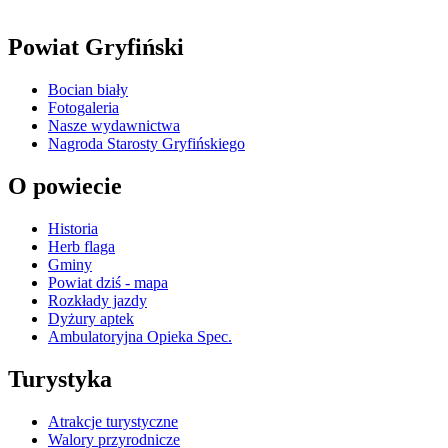
Powiat Gryfiński
Bocian biały
Fotogaleria
Nasze wydawnictwa
Nagroda Starosty Gryfińskiego
O powiecie
Historia
Herb flaga
Gminy
Powiat dziś - mapa
Rozkłady jazdy
Dyżury aptek
Ambulatoryjna Opieka Spec.
Turystyka
Atrakcje turystyczne
Walory przyrodnicze