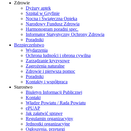
Zdrowie
Dyżury aptek
Szpital w Gryfinie
Nocna i Świąteczna Opieka
Narodowy Fundusz Zdrowia
Harmonogram poradni spec.
Informator Statystyczny Ochrony Zdrowia
Poradniki
Bezpieczeństwo
Wydarzenia
Ochrona ludności i obrona cywilna
Zarządzanie kryzysowe
Zagrożenia naturalne
Zdrowie i pierwsza pomoc
Poradniki
Kontakty i współpraca
Starostwo
Biuletyn Informacji Publicznej
Kontakt
Władze Powiatu / Rada Powiatu
ePUAP
Jak załatwić sprawę
Regulamin organizacyjny
Jednostki organizacyjne
Ogłoszenia, przetargi