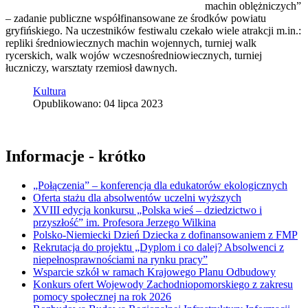
machin oblężniczych”
– zadanie publiczne współfinansowane ze środków powiatu
gryfińskiego. Na uczestników festiwalu czekało wiele atrakcji m.in.:
repliki średniowiecznych machin wojennych, turniej walk
rycerskich, walk wojów wczesnośredniowiecznych, turniej
łuczniczy, warsztaty rzemiosł dawnych.
Kultura
Opublikowano: 04 lipca 2023
Informacje - krótko
„Połączenia” – konferencja dla edukatorów ekologicznych
Oferta stażu dla absolwentów uczelni wyższych
XVIII edycja konkursu „Polska wieś – dziedzictwo i
przyszłość” im. Profesora Jerzego Wilkina
Polsko-Niemiecki Dzień Dziecka z dofinansowaniem z FMP
Rekrutacja do projektu „Dyplom i co dalej? Absolwenci z
niepełnosprawnościami na rynku pracy”
Wsparcie szkół w ramach Krajowego Planu Odbudowy
Konkurs ofert Wojewody Zachodniopomorskiego z zakresu
pomocy społecznej na rok 2026