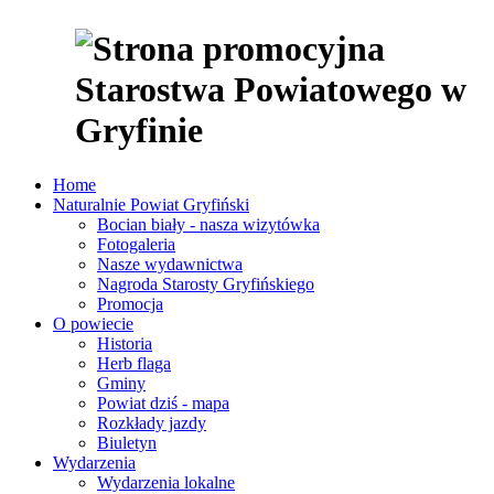
Home
Naturalnie Powiat Gryfiński
Bocian biały - nasza wizytówka
Fotogaleria
Nasze wydawnictwa
Nagroda Starosty Gryfińskiego
Promocja
O powiecie
Historia
Herb flaga
Gminy
Powiat dziś - mapa
Rozkłady jazdy
Biuletyn
Wydarzenia
Wydarzenia lokalne