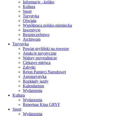
Informacje - krótko
Kultura
Sport
Turystyka
Oświata
Współpraca polsko-niemiecka
Inwestycje
Bezpieczeństwo
Archiwum
Turystyka
Powiat gryfiński na rowerze
Atrakcje turystyczne
Walory przyrodnicze
Ciekawe miejsca
Zabytki
Rejon Pamięci Narodowej
Agroturystyka
Rozkłady jazdy
Kalendarium
Wydarzenia
Kultura
Wydarzenia
Repertuar Kina GRYF
Sport
Wydarzenia