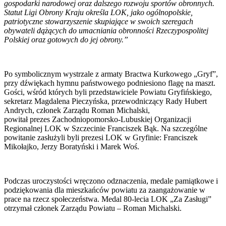
gospodarki narodowej oraz dalszego rozwoju sportów obronnych.
Statut Ligi Obrony Kraju określa LOK, jako ogólnopolskie,
patriotyczne stowarzyszenie skupiające w swoich szeregach
obywateli dążących do umacniania obronności Rzeczypospolitej
Polskiej oraz gotowych do jej obrony.”
Po symbolicznym wystrzale z armaty Bractwa Kurkowego „Gryf”,
przy dźwiękach hymnu państwowego podniesiono flagę na maszt.
Gości, wśród których byli przedstawiciele Powiatu Gryfińskiego,
sekretarz Magdalena Pieczyńska, przewodniczący Rady Hubert
Andrych, członek Zarządu Roman Michalski,
powitał prezes Zachodniopomorsko-Lubuskiej Organizacji
Regionalnej LOK w Szczecinie Franciszek Bąk. Na szczególne
powitanie zasłużyli byli prezesi LOK w Gryfinie: Franciszek
Mikołajko, Jerzy Boratyński i Marek Woś.
Podczas uroczystości wręczono odznaczenia, medale pamiątkowe i
podziękowania dla mieszkańców powiatu za zaangażowanie w
prace na rzecz społeczeństwa. Medal 80-lecia LOK „Za Zasługi”
otrzymał członek Zarządu Powiatu – Roman Michalski.