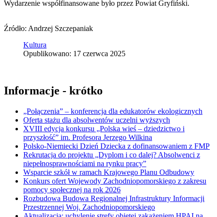
Wydarzenie współfinansowane było przez Powiat Gryfiński.
Źródło: Andrzej Szczepaniak
Kultura
Opublikowano: 17 czerwca 2025
Informacje - krótko
„Połączenia” – konferencja dla edukatorów ekologicznych
Oferta stażu dla absolwentów uczelni wyższych
XVIII edycja konkursu „Polska wieś – dziedzictwo i
przyszłość” im. Profesora Jerzego Wilkina
Polsko-Niemiecki Dzień Dziecka z dofinansowaniem z FMP
Rekrutacja do projektu „Dyplom i co dalej? Absolwenci z
niepełnosprawnościami na rynku pracy”
Wsparcie szkół w ramach Krajowego Planu Odbudowy
Konkurs ofert Wojewody Zachodniopomorskiego z zakresu
pomocy społecznej na rok 2026
Rozbudowa Budowa Regionalnej Infrastruktury Informacji
Przestrzennej Woj. Zachodniopomorskiego
Aktualizacja: uchylenie strefy objętej zakażeniem HPAI na