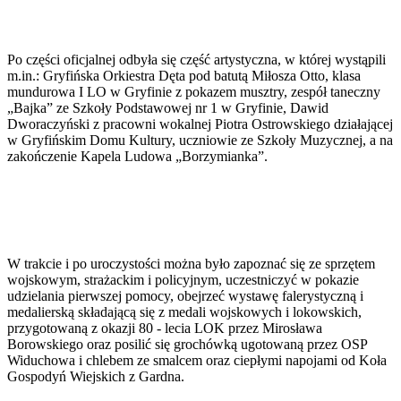
Po części oficjalnej odbyła się część artystyczna, w której wystąpili
m.in.: Gryfińska Orkiestra Dęta pod batutą Miłosza Otto, klasa
mundurowa I LO w Gryfinie z pokazem musztry, zespół taneczny
„Bajka” ze Szkoły Podstawowej nr 1 w Gryfinie, Dawid
Dworaczyński z pracowni wokalnej Piotra Ostrowskiego działającej
w Gryfińskim Domu Kultury, uczniowie ze Szkoły Muzycznej, a na
zakończenie Kapela Ludowa „Borzymianka”.
W trakcie i po uroczystości można było zapoznać się ze sprzętem
wojskowym, strażackim i policyjnym, uczestniczyć w pokazie
udzielania pierwszej pomocy, obejrzeć wystawę falerystyczną i
medalierską składającą się z medali wojskowych i lokowskich,
przygotowaną z okazji 80 - lecia LOK przez Mirosława
Borowskiego oraz posilić się grochówką ugotowaną przez OSP
Widuchowa i chlebem ze smalcem oraz ciepłymi napojami od Koła
Gospodyń Wiejskich z Gardna.