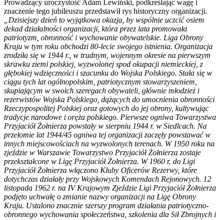
Prowadzący uroczystość Adam Lewiński, podkreślając wagę i
znaczenie tego jubileuszu przedstawił rys historyczny organizacji.
„Dzisiejszy dzień to wyjątkowa okazja, by wspólnie uczcić osiem
dekad działalności organizacji, która przez lata promowała
patriotyzm, obronność i wychowanie obywatelskie. Liga Obrony
Kraju w tym roku obchodzi 80-lecie swojego istnienia. Organizacja
zrodziła się w 1944 r., w trudnym, wojennym okresie na pierwszym
skrawku ziemi polskiej, wyzwolonej spod okupacji niemieckiej, z
głębokiej wdzięczności i szacunku do Wojska Polskiego. Stała się w
ciągu tych lat ogólnopolskim, patriotycznym stowarzyszeniem,
skupiającym w swoich szeregach obywateli, głównie młodzież i
rezerwistów Wojska Polskiego, dążących do umocnienia obronności
Rzeczypospolitej Polskiej oraz gotowych do jej obrony, kultywując
tradycje narodowe i oręża polskiego. Pierwsze ogniwa Towarzystwa
Przyjaciół Żołnierza powstały w sierpniu 1944 r. w Siedlcach. Na
przełomie lat 1944/45 ogniwa tej organizacji zaczęły powstawać w
innych miejscowościach na wyzwolonych terenach. W 1950 roku na
zjeździe w Warszawie Towarzystwo Przyjaciół Żołnierza zostaje
przekształcone w Ligę Przyjaciół Żołnierza. W 1960 r. do Ligi
Przyjaciół Żołnierza włączono Kluby Oficerów Rezerwy, które
dotychczas działały przy Wojskowych Komendach Rejonowych. 12
listopada 1962 r. na IV Krajowym Zjeździe Ligi Przyjaciół Żołnierza
podjęto uchwałę o zmianie nazwy organizacji na Ligę Obrony
Kraju. Ustalono znacznie szerszy program działania patriotyczno-
obronnego wychowania społeczeństwa, szkolenia dla Sił Zbrojnych i