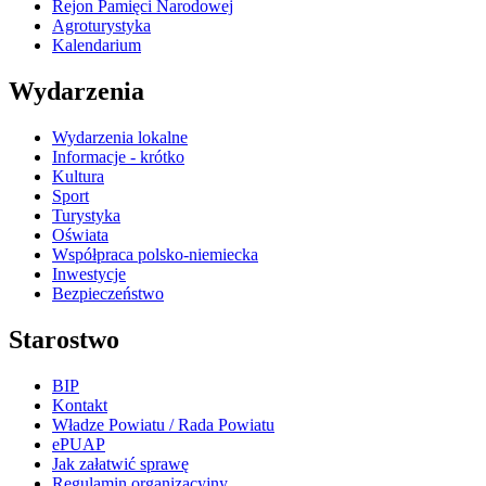
Rejon Pamięci Narodowej
Agroturystyka
Kalendarium
Wydarzenia
Wydarzenia lokalne
Informacje - krótko
Kultura
Sport
Turystyka
Oświata
Współpraca polsko-niemiecka
Inwestycje
Bezpieczeństwo
Starostwo
BIP
Kontakt
Władze Powiatu / Rada Powiatu
ePUAP
Jak załatwić sprawę
Regulamin organizacyjny