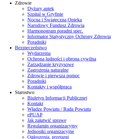
Zdrowie
Dyżury aptek
Szpital w Gryfinie
Nocna i Świąteczna Opieka
Narodowy Fundusz Zdrowia
Harmonogram poradni spec.
Informator Statystyczny Ochrony Zdrowia
Poradniki
Bezpieczeństwo
Wydarzenia
Ochrona ludności i obrona cywilna
Zarządzanie kryzysowe
Zagrożenia naturalne
Zdrowie i pierwsza pomoc
Poradniki
Kontakty i współpraca
Starostwo
Biuletyn Informacji Publicznej
Kontakt
Władze Powiatu / Rada Powiatu
ePUAP
Jak załatwić sprawę
Regulamin organizacyjny
Jednostki organizacyjne
Ogłoszenia, przetargi