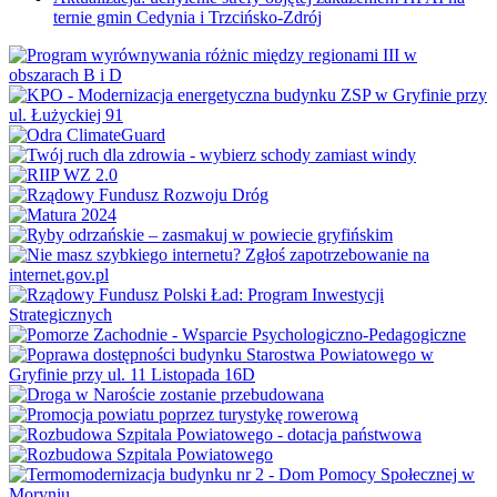
ternie gmin Cedynia i Trzcińsko-Zdrój