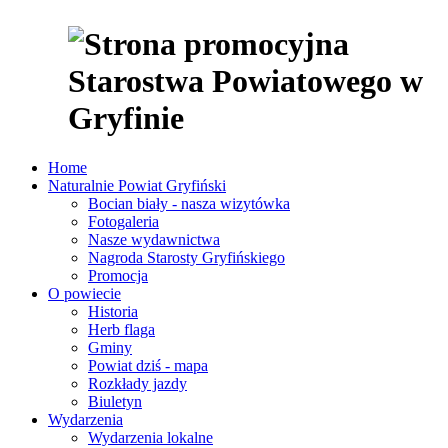
Home
Naturalnie Powiat Gryfiński
Bocian biały - nasza wizytówka
Fotogaleria
Nasze wydawnictwa
Nagroda Starosty Gryfińskiego
Promocja
O powiecie
Historia
Herb flaga
Gminy
Powiat dziś - mapa
Rozkłady jazdy
Biuletyn
Wydarzenia
Wydarzenia lokalne