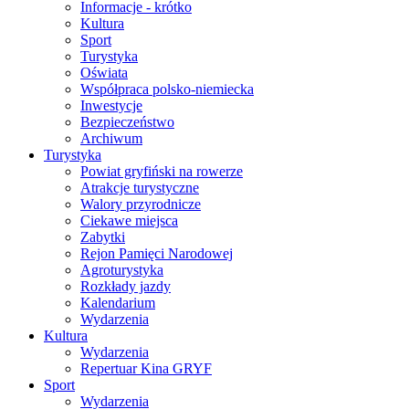
Informacje - krótko
Kultura
Sport
Turystyka
Oświata
Współpraca polsko-niemiecka
Inwestycje
Bezpieczeństwo
Archiwum
Turystyka
Powiat gryfiński na rowerze
Atrakcje turystyczne
Walory przyrodnicze
Ciekawe miejsca
Zabytki
Rejon Pamięci Narodowej
Agroturystyka
Rozkłady jazdy
Kalendarium
Wydarzenia
Kultura
Wydarzenia
Repertuar Kina GRYF
Sport
Wydarzenia