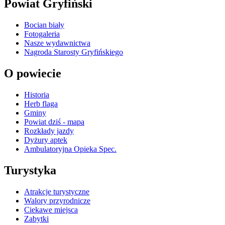
Powiat Gryfiński
Bocian biały
Fotogaleria
Nasze wydawnictwa
Nagroda Starosty Gryfińskiego
O powiecie
Historia
Herb flaga
Gminy
Powiat dziś - mapa
Rozkłady jazdy
Dyżury aptek
Ambulatoryjna Opieka Spec.
Turystyka
Atrakcje turystyczne
Walory przyrodnicze
Ciekawe miejsca
Zabytki