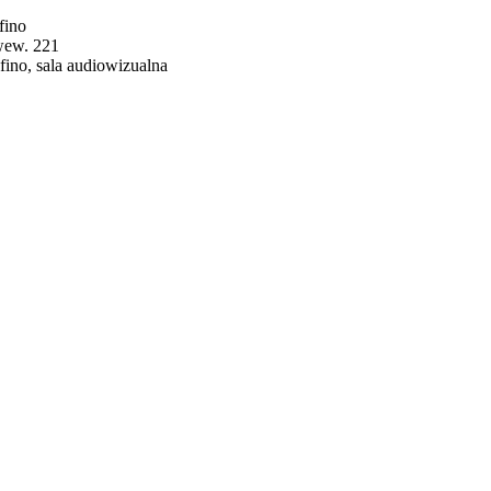
fino
 wew. 221
ino, sala audiowizualna