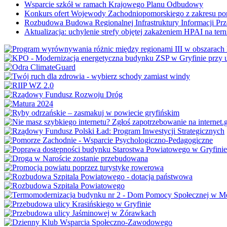
Wsparcie szkół w ramach Krajowego Planu Odbudowy
Konkurs ofert Wojewody Zachodniopomorskiego z zakresu po
Rozbudowa Budowa Regionalnej Infrastruktury Informacji Pr
Aktualizacja: uchylenie strefy objętej zakażeniem HPAI na ter