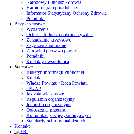
Narodowy Fundusz Zdrowia
Harmonogram poradni spec.
Informator Statystyczny Ochrony Zdrowia
Poradniki
Bezpieczeństwo
Wydarzenia
Ochrona ludności i obrona cywilna
Zarządzanie kryzysowe
Zagrożenia naturalne
Zdrowie i pierwsza pomoc
Poradniki
Kontakty i współpraca
Starostwo
Biuletyn Informacji Publicznej
Kontakt
Władze Powiatu / Rada Powiatu
ePUAP
Jak załatwić sprawę
Regulamin organizacyjny
Jednostki organizacyjne
Ogłoszenia, przetargi
Komunikacja w języku migowym
Standardy ochrony małoletnich
Kontakt