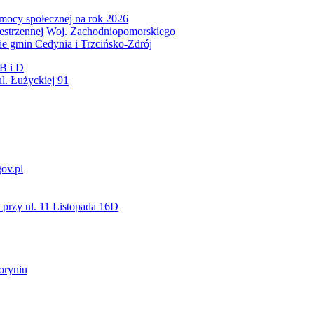
mocy społecznej na rok 2026
zestrzennej Woj. Zachodniopomorskiego
nie gmin Cedynia i Trzcińsko-Zdrój