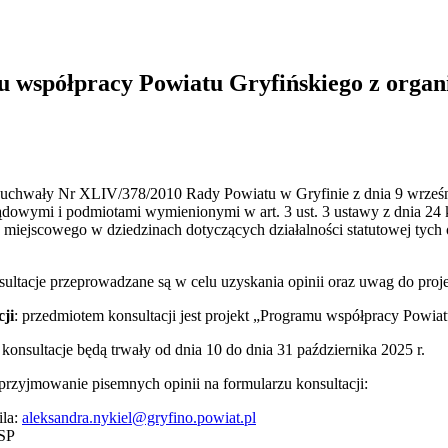
mu współpracy Powiatu Gryfińskiego z orga
e uchwały Nr XLIV/378/2010 Rady Powiatu w Gryfinie z dnia 9 wrześ
ądowymi i podmiotami wymienionymi w art. 3 ust. 3 ustawy z dnia 24 kw
miejscowego w dziedzinach dotyczących działalności statutowej tych o
sultacje przeprowadzane są w celu uzyskania opinii oraz uwag do proj
ji
: przedmiotem konsultacji jest projekt „Programu współpracy Powia
: konsultacje będą trwały od dnia 10 do dnia 31 października 2025 r.
 przyjmowanie pisemnych opinii na formularzu konsultacji:
ila:
aleksandra.nykiel@gryfino.powiat.pl
ESP