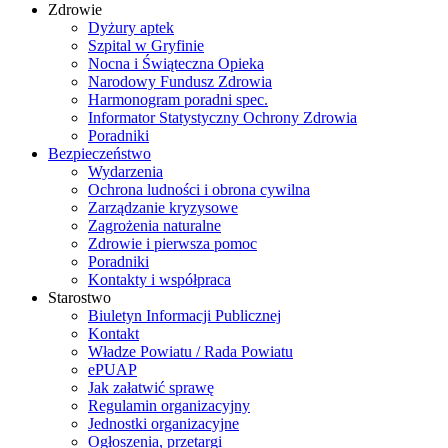
Zdrowie
Dyżury aptek
Szpital w Gryfinie
Nocna i Świąteczna Opieka
Narodowy Fundusz Zdrowia
Harmonogram poradni spec.
Informator Statystyczny Ochrony Zdrowia
Poradniki
Bezpieczeństwo
Wydarzenia
Ochrona ludności i obrona cywilna
Zarządzanie kryzysowe
Zagrożenia naturalne
Zdrowie i pierwsza pomoc
Poradniki
Kontakty i współpraca
Starostwo
Biuletyn Informacji Publicznej
Kontakt
Władze Powiatu / Rada Powiatu
ePUAP
Jak załatwić sprawę
Regulamin organizacyjny
Jednostki organizacyjne
Ogłoszenia, przetargi