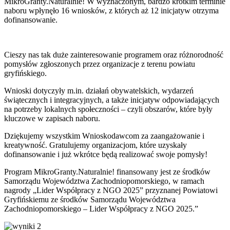
MikroGranty.Naturalnie! W wyznaczonym, bardzo krótkim terminie
naboru wpłynęło 16 wniosków, z których aż 12 inicjatyw otrzyma
dofinansowanie.
Cieszy nas tak duże zainteresowanie programem oraz różnorodność
pomysłów zgłoszonych przez organizacje z terenu powiatu
gryfińskiego.
Wnioski dotyczyły m.in. działań obywatelskich, wydarzeń
świątecznych i integracyjnych, a także inicjatyw odpowiadających
na potrzeby lokalnych społeczności – czyli obszarów, które były
kluczowe w zapisach naboru.
Dziękujemy wszystkim Wnioskodawcom za zaangażowanie i
kreatywność. Gratulujemy organizacjom, które uzyskały
dofinansowanie i już wkrótce będą realizować swoje pomysły!
Program MikroGranty.Naturalnie! finansowany jest ze środków
Samorządu Województwa Zachodniopomorskiego, w ramach
nagrody „Lider Współpracy z NGO 2025” przyznanej Powiatowi
Gryfińskiemu ze środków Samorządu Województwa
Zachodniopomorskiego – Lider Współpracy z NGO 2025.”