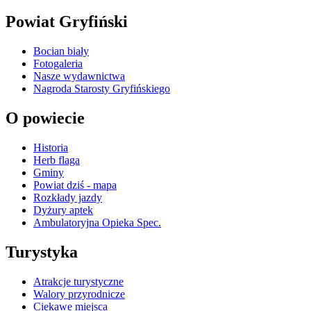
Powiat Gryfiński
Bocian biały
Fotogaleria
Nasze wydawnictwa
Nagroda Starosty Gryfińskiego
O powiecie
Historia
Herb flaga
Gminy
Powiat dziś - mapa
Rozkłady jazdy
Dyżury aptek
Ambulatoryjna Opieka Spec.
Turystyka
Atrakcje turystyczne
Walory przyrodnicze
Ciekawe miejsca