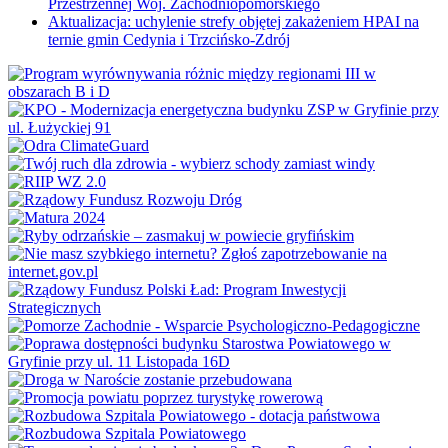
Przestrzennej Woj. Zachodniopomorskiego
Aktualizacja: uchylenie strefy objętej zakażeniem HPAI na
ternie gmin Cedynia i Trzcińsko-Zdrój