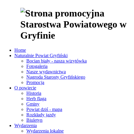
Home
Naturalnie Powiat Gryfiński
Bocian biały - nasza wizytówka
Fotogaleria
Nasze wydawnictwa
Nagroda Starosty Gryfińskiego
Promocja
O powiecie
Historia
Herb flaga
Gminy
Powiat dziś - mapa
Rozkłady jazdy
Biuletyn
Wydarzenia
Wydarzenia lokalne