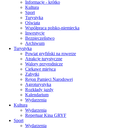
Informacje - krótko
Kultura
Sport
Turystyka
Oświata
Współpraca polsko-niemiecka
Inwestycje
Bezpieczeństwo
Archiwum
Turystyka
Powiat gryfiński na rowerze
Atrakcje turystyczne
Walory przyrodnicze
Ciekawe miejsca
Zabytki
Rejon Pamięci Narodowej
Agroturystyka
Rozkłady jazdy
Kalendarium
Wydarzenia
Kultura
Wydarzenia
Repertuar Kina GRYF
Sport
Wydarzenia