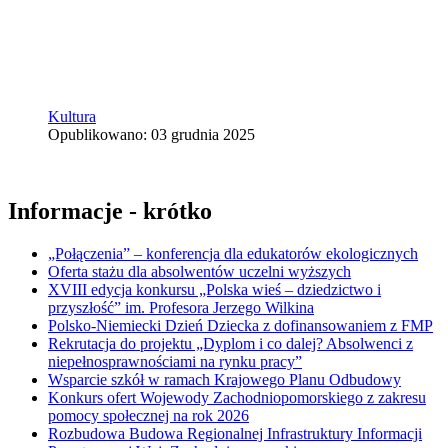
Kultura
Opublikowano: 03 grudnia 2025
Informacje - krótko
„Połączenia” – konferencja dla edukatorów ekologicznych
Oferta stażu dla absolwentów uczelni wyższych
XVIII edycja konkursu „Polska wieś – dziedzictwo i
przyszłość” im. Profesora Jerzego Wilkina
Polsko-Niemiecki Dzień Dziecka z dofinansowaniem z FMP
Rekrutacja do projektu „Dyplom i co dalej? Absolwenci z
niepełnosprawnościami na rynku pracy”
Wsparcie szkół w ramach Krajowego Planu Odbudowy
Konkurs ofert Wojewody Zachodniopomorskiego z zakresu
pomocy społecznej na rok 2026
Rozbudowa Budowa Regionalnej Infrastruktury Informacji